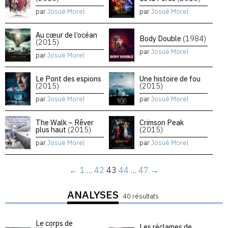
par
Josué Morel
par
Josué Morel
Au cœur de l’océan
Body Double
(1984)
(2015)
par
Josué Morel
par
Josué Morel
Le Pont des espions
Une histoire de fou
(2015)
(2015)
par
Josué Morel
par
Josué Morel
The Walk – Rêver
Crimson Peak
plus haut
(2015)
(2015)
par
Josué Morel
par
Josué Morel
←
1
…
42
43
44
…
47
→
ANALYSES
40 résultats
Le corps de
Les réclames de