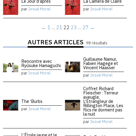
Le Jour d’après
La Caméra de Claire
par
Josué Morel
par
Josué Morel
←
1
…
21
22
23
…
27
→
AUTRES ARTICLES
98 résultats
Guillaume Namur,
Rencontre avec
Fabien Hagege et
Ryūsuke Hamaguchi
Vincent Haasser
par
Josué Morel
par
Josué Morel
Coffret Richard
Fleischer : Terreur
aveugle,
The ‘Burbs
L’Étrangleur de
Rillington Place, Les
par
Josué Morel
flics ne dorment pas
la nuit
par
Josué Morel
L’Étoile jaune et le