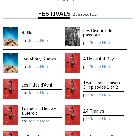
FESTIVALS
266 résultats
Les Oiseaux de
Rafiki
passage
par
Josué Morel
par
Josué Morel
Everybody Knows
A Beautiful Day
par
Josué Morel
par
Josué Morel
Twin Peaks, saison
Les Filles d’Avril
3 : épisodes 1 et 2
par
Josué Morel
par
Josué Morel
Tesnota – Une vie
24 Frames
à l’étroit
par
Josué Morel
par
Josué Morel