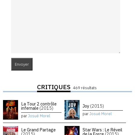
CRITIQUES
469 résultats
La Tour 2 contrôle
Joy
(2015)
infernale
(2015)
par
Josué Morel
par
Josué Morel
Le Grand Partage
Star Wars : Le Réveil
(2015)
de la Force
(2015)