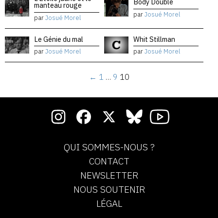
Body Double
manteau rouge
par
Josué Morel
par
Josué Morel
Le Génie du mal
Whit Stillman
par
Josué Morel
par
Josué Morel
←
1
…
9
10
QUI SOMMES-NOUS ?
CONTACT
NEWSLETTER
NOUS SOUTENIR
LÉGAL