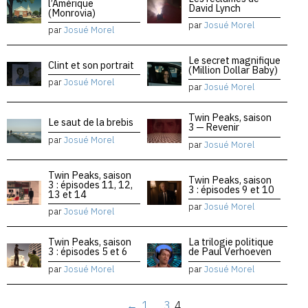
l’Amérique
David Lynch
(Monrovia)
par
Josué Morel
par
Josué Morel
Le secret magnifique
Clint et son portrait
(Million Dollar Baby)
par
Josué Morel
par
Josué Morel
Twin Peaks, saison
Le saut de la brebis
3 — Revenir
par
Josué Morel
par
Josué Morel
Twin Peaks, saison
Twin Peaks, saison
3 : épisodes 11, 12,
3 : épisodes 9 et 10
13 et 14
par
Josué Morel
par
Josué Morel
Twin Peaks, saison
La trilogie politique
3 : épisodes 5 et 6
de Paul Verhoeven
par
Josué Morel
par
Josué Morel
←
1
…
3
4