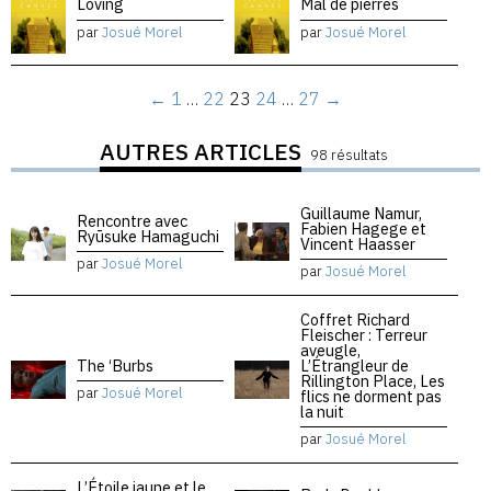
Loving
Mal de pierres
par
Josué Morel
par
Josué Morel
←
1
…
22
23
24
…
27
→
AUTRES ARTICLES
98 résultats
Guillaume Namur,
Rencontre avec
Fabien Hagege et
Ryūsuke Hamaguchi
Vincent Haasser
par
Josué Morel
par
Josué Morel
Coffret Richard
Fleischer : Terreur
aveugle,
The ‘Burbs
L’Étrangleur de
Rillington Place, Les
par
Josué Morel
flics ne dorment pas
la nuit
par
Josué Morel
L’Étoile jaune et le