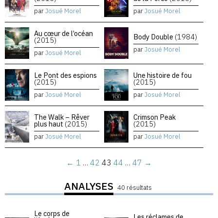
par
Josué Morel
par
Josué Morel
Au cœur de l’océan
Body Double
(1984)
(2015)
par
Josué Morel
par
Josué Morel
Le Pont des espions
Une histoire de fou
(2015)
(2015)
par
Josué Morel
par
Josué Morel
The Walk – Rêver
Crimson Peak
plus haut
(2015)
(2015)
par
Josué Morel
par
Josué Morel
←
1
…
42
43
44
…
47
→
ANALYSES
40 résultats
Le corps de
Les réclames de