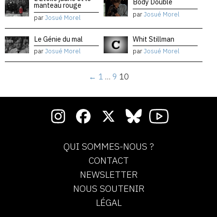
Body Double
manteau rouge
par
Josué Morel
par
Josué Morel
Le Génie du mal
Whit Stillman
par
Josué Morel
par
Josué Morel
←
1
…
9
10
QUI SOMMES-NOUS ?
CONTACT
NEWSLETTER
NOUS SOUTENIR
LÉGAL