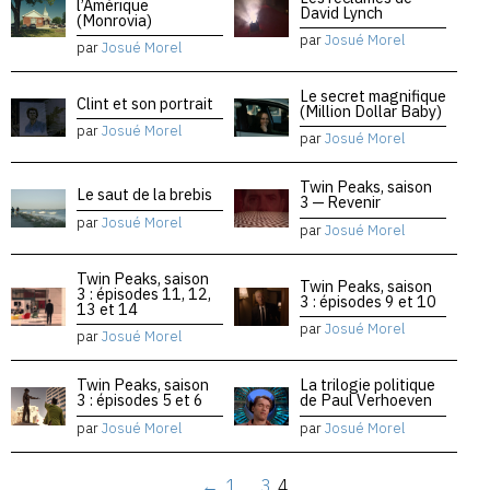
l’Amérique
David Lynch
(Monrovia)
par
Josué Morel
par
Josué Morel
Le secret magnifique
Clint et son portrait
(Million Dollar Baby)
par
Josué Morel
par
Josué Morel
Twin Peaks, saison
Le saut de la brebis
3 — Revenir
par
Josué Morel
par
Josué Morel
Twin Peaks, saison
Twin Peaks, saison
3 : épisodes 11, 12,
3 : épisodes 9 et 10
13 et 14
par
Josué Morel
par
Josué Morel
Twin Peaks, saison
La trilogie politique
3 : épisodes 5 et 6
de Paul Verhoeven
par
Josué Morel
par
Josué Morel
←
1
…
3
4