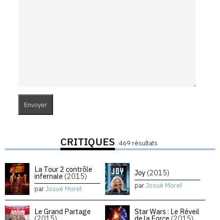
CRITIQUES
469 résultats
La Tour 2 contrôle
Joy
(2015)
infernale
(2015)
par
Josué Morel
par
Josué Morel
Le Grand Partage
Star Wars : Le Réveil
(2015)
de la Force
(2015)