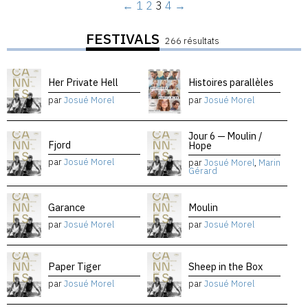
←
1
2
3
4
→
FESTIVALS
266 résultats
Her Private Hell
Histoires parallèles
par
Josué Morel
par
Josué Morel
Jour 6 — Moulin /
Fjord
Hope
par
Josué Morel
par
Josué Morel
,
Marin
Gérard
Garance
Moulin
par
Josué Morel
par
Josué Morel
Paper Tiger
Sheep in the Box
par
Josué Morel
par
Josué Morel