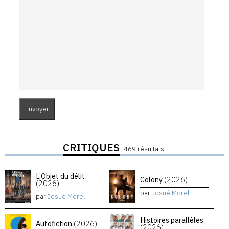
CRITIQUES
469 résultats
L’Objet du délit
Colony
(2026)
(2026)
par
Josué Morel
par
Josué Morel
Histoires parallèles
Autofiction
(2026)
(2026)