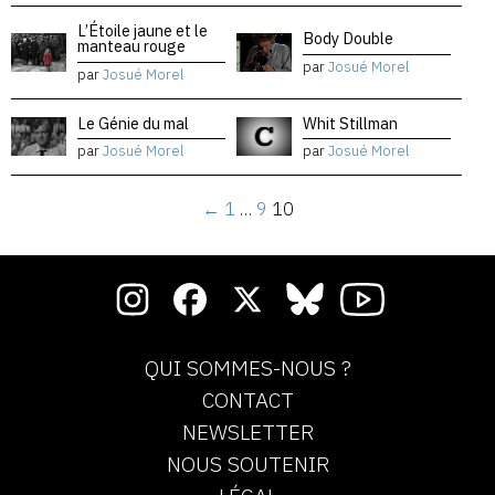
L’Étoile jaune et le
Body Double
manteau rouge
par
Josué Morel
par
Josué Morel
Le Génie du mal
Whit Stillman
par
Josué Morel
par
Josué Morel
←
1
…
9
10
QUI SOMMES-NOUS ?
CONTACT
NEWSLETTER
NOUS SOUTENIR