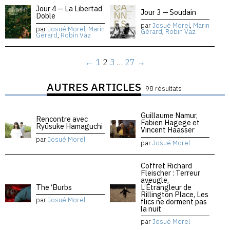
Jour 4 — La Libertad
Jour 3 — Soudain
Doble
par
Josué Morel
,
Marin
par
Josué Morel
,
Marin
Gérard
,
Robin Vaz
Gérard
,
Robin Vaz
←
1
2
3
…
27
→
AUTRES ARTICLES
98 résultats
Guillaume Namur,
Rencontre avec
Fabien Hagege et
Ryūsuke Hamaguchi
Vincent Haasser
par
Josué Morel
par
Josué Morel
Coffret Richard
Fleischer : Terreur
aveugle,
The ‘Burbs
L’Étrangleur de
Rillington Place, Les
par
Josué Morel
flics ne dorment pas
la nuit
par
Josué Morel