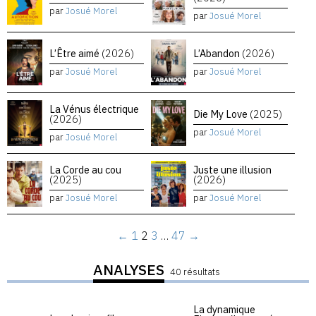
par
Josué Morel
par
Josué Morel
L’Être aimé
(2026)
L’Abandon
(2026)
par
Josué Morel
par
Josué Morel
La Vénus électrique
Die My Love
(2025)
(2026)
par
Josué Morel
par
Josué Morel
La Corde au cou
Juste une illusion
(2025)
(2026)
par
Josué Morel
par
Josué Morel
←
1
2
3
…
47
→
ANALYSES
40 résultats
La dynamique