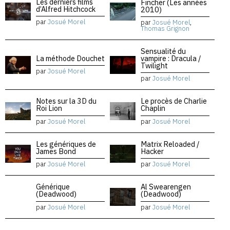
Les derniers films
Fincher (Les années
d’Alfred Hitchcock
2010)
par
Josué Morel
par
Josué Morel
,
Thomas Grignon
Sensualité du
La méthode Douchet
vampire : Dracula /
Twilight
par
Josué Morel
par
Josué Morel
Notes sur la 3D du
Le procès de Charlie
Roi Lion
Chaplin
par
Josué Morel
par
Josué Morel
Les génériques de
Matrix Reloaded /
James Bond
Hacker
par
Josué Morel
par
Josué Morel
Générique
Al Swearengen
(Deadwood)
(Deadwood)
par
Josué Morel
par
Josué Morel