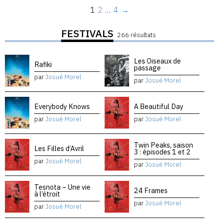
1
2
…
4
→
FESTIVALS
266 résultats
Les Oiseaux de
Rafiki
passage
par
Josué Morel
par
Josué Morel
Everybody Knows
A Beautiful Day
par
Josué Morel
par
Josué Morel
Twin Peaks, saison
Les Filles d’Avril
3 : épisodes 1 et 2
par
Josué Morel
par
Josué Morel
Tesnota – Une vie
24 Frames
à l’étroit
par
Josué Morel
par
Josué Morel