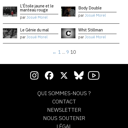
L’Étoile jaune et le
Body Double
manteau rouge
par
Josué Morel
par
Josué Morel
Le Génie du mal
Whit Stillman
par
Josué Morel
par
Josué Morel
←
1
…
9
10
QUI SOMMES-NOUS ?
CONTACT
NEWSLETTER
NOUS SOUTENIR
LÉGAL