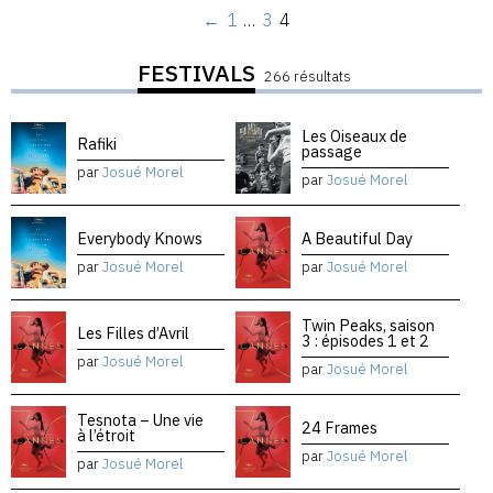
←
1
…
3
4
FESTIVALS
266 résultats
Les Oiseaux de
Rafiki
passage
par
Josué Morel
par
Josué Morel
Everybody Knows
A Beautiful Day
par
Josué Morel
par
Josué Morel
Twin Peaks, saison
Les Filles d’Avril
3 : épisodes 1 et 2
par
Josué Morel
par
Josué Morel
Tesnota – Une vie
24 Frames
à l’étroit
par
Josué Morel
par
Josué Morel