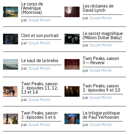
Le corps de
Les réclames de
l’Amérique
David Lynch
(Monrovia)
par
Josué Morel
par
Josué Morel
Le secret magnifique
Clint et son portrait
(Million Dollar Baby)
par
Josué Morel
par
Josué Morel
Twin Peaks, saison
Le saut de la brebis
3 — Revenir
par
Josué Morel
par
Josué Morel
Twin Peaks, saison
Twin Peaks, saison
3 : épisodes 11, 12,
3 : épisodes 9 et 10
13 et 14
par
Josué Morel
par
Josué Morel
Twin Peaks, saison
La trilogie politique
3 : épisodes 5 et 6
de Paul Verhoeven
par
Josué Morel
par
Josué Morel