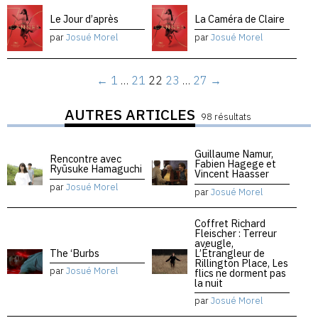
Le Jour d’après
La Caméra de Claire
par
Josué Morel
par
Josué Morel
←
1
…
21
22
23
…
27
→
AUTRES ARTICLES
98 résultats
Guillaume Namur,
Rencontre avec
Fabien Hagege et
Ryūsuke Hamaguchi
Vincent Haasser
par
Josué Morel
par
Josué Morel
Coffret Richard
Fleischer : Terreur
aveugle,
The ‘Burbs
L’Étrangleur de
Rillington Place, Les
par
Josué Morel
flics ne dorment pas
la nuit
par
Josué Morel