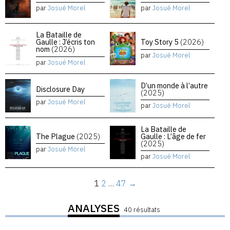
par
Josué Morel
par
Josué Morel
La Bataille de
Gaulle : J’écris ton
Toy Story 5
(2026)
nom
(2026)
par
Josué Morel
par
Josué Morel
D’un monde à l’autre
Disclosure Day
(2025)
par
Josué Morel
par
Josué Morel
La Bataille de
The Plague
(2025)
Gaulle : L’âge de fer
(2025)
par
Josué Morel
par
Josué Morel
1
2
…
47
→
ANALYSES
40 résultats