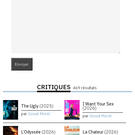
CRITIQUES
469 résultats
I Want Your Sex
The Ugly
(2025)
(2026)
par
Josué Morel
par
Josué Morel
L’Odyssée
(2026)
La Chaleur
(2026)