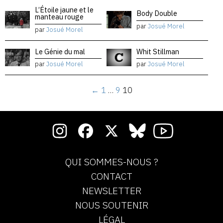
L’Étoile jaune et le
Body Double
manteau rouge
par
Josué Morel
par
Josué Morel
Le Génie du mal
Whit Stillman
par
Josué Morel
par
Josué Morel
←
1
…
9
10
QUI SOMMES-NOUS ?
CONTACT
NEWSLETTER
NOUS SOUTENIR
LÉGAL