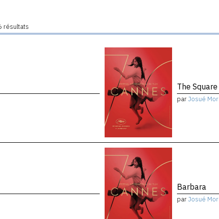
 résultats
The Square
par
Josué Mor
Barbara
par
Josué Mor