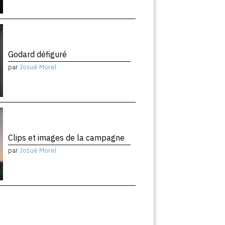
Godard défiguré
par
Josué Morel
Clips et images de la campagne
par
Josué Morel