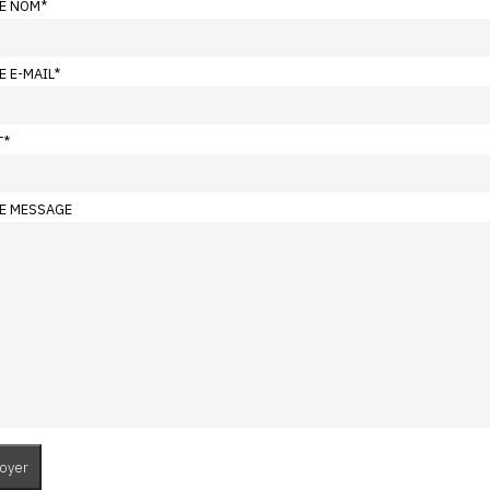
E NOM
*
E E-MAIL
*
T
*
E MESSAGE