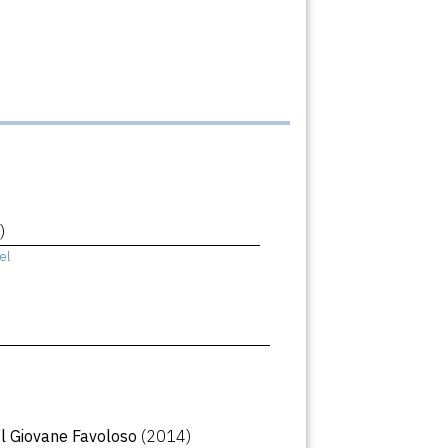
)
el
Il Giovane Favoloso
(2014)