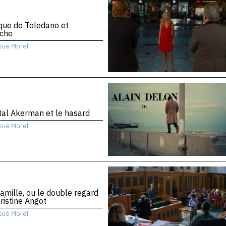
ique de Toledano et
che
sué Morel
al Akerman et le hasard
sué Morel
amille, ou le double regard
ristine Angot
sué Morel