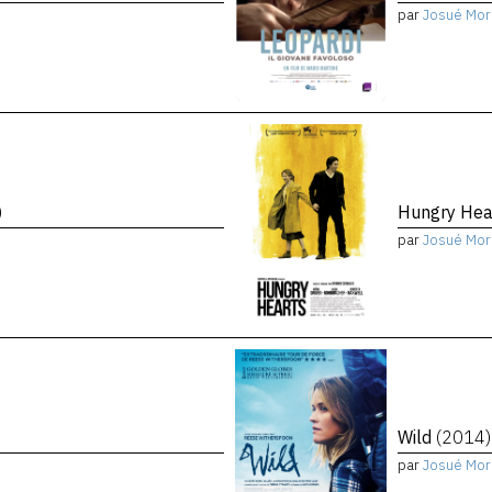
par
Josué Mor
)
Hungry Hea
par
Josué Mor
Wild
(2014)
par
Josué Mor