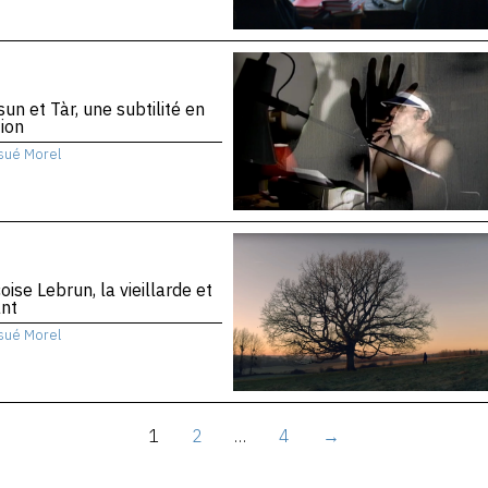
sun et Tàr, une subtilité en
ion
sué Morel
oise Lebrun, la vieillarde et
ant
sué Morel
1
2
…
4
→