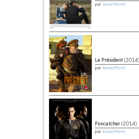
par
Josué Morel
Le Président
(2014
par
Josué Morel
Foxcatcher
(2014)
par
Josué Morel