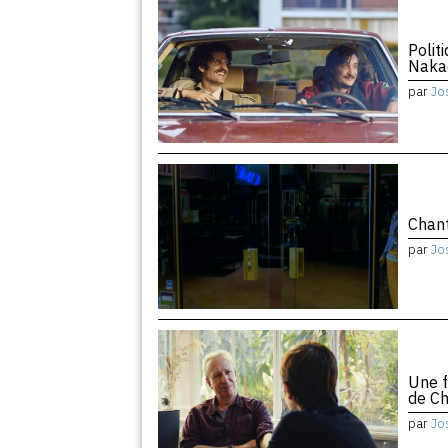
Polit
Naka
par
Jo
Chant
par
Jo
Une f
de Ch
par
Jo