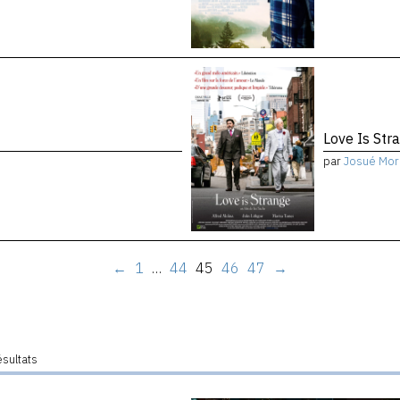
Love Is Str
par
Josué Mor
←
1
…
44
45
46
47
→
ésultats