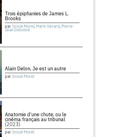
Trois épiphanies de James L.
Brooks
par
Josué Morel
,
Marin Gérard
,
Pierre-
Jean Delvolvé
Alain Delon, Je est un autre
par
Josué Morel
Anatomie d’une chute, ou le
cinéma français au tribunal
(2023)
par
Josué Morel