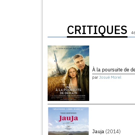
CRITIQUES
46
À la poursuite de 
par
Josué Morel
Jauja
(2014)