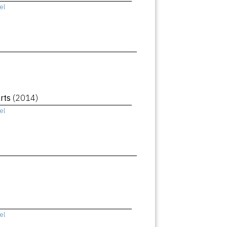
el
rts
(2014)
el
el