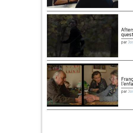
After
quest
par
Jo
Franç
l’enf
par
Jo