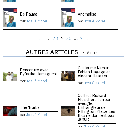
De Palma
Anomalisa
par
Josué Morel
par
Josué Morel
←
1
…
23
24
25
…
27
→
AUTRES ARTICLES
98 résultats
Guillaume Namur,
Rencontre avec
Fabien Hagege et
Ryūsuke Hamaguchi
Vincent Haasser
par
Josué Morel
par
Josué Morel
Coffret Richard
Fleischer : Terreur
aveugle,
The ‘Burbs
L’Étrangleur de
Rillington Place, Les
par
Josué Morel
flics ne dorment pas
la nuit
par
Josué Morel