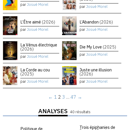
par
Josué Morel
par
Josué Morel
L’Être aimé
(2026)
L’Abandon
(2026)
par
Josué Morel
par
Josué Morel
La Vénus électrique
Die My Love
(2025)
(2026)
par
Josué Morel
par
Josué Morel
La Corde au cou
Juste une illusion
(2025)
(2026)
par
Josué Morel
par
Josué Morel
←
1
2
3
…
47
→
ANALYSES
40 résultats
Trois épiphanies de
Politique de