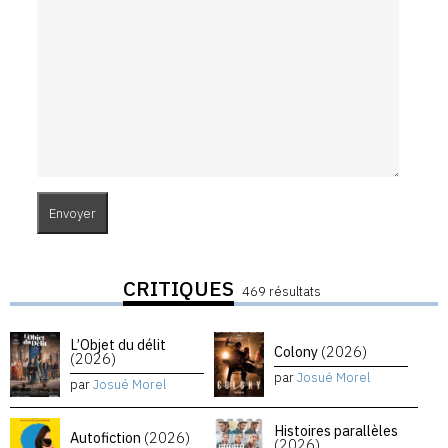
CRITIQUES
469 résultats
L’Objet du délit
Colony
(2026)
(2026)
par
Josué Morel
par
Josué Morel
Histoires parallèles
Autofiction
(2026)
(2026)