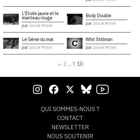
L’Étoile jaune et le
Body Double
manteau rouge
par
Josué Morel
par
Josué Morel
Le Génie du mal
Whit Stillman
par
Josué Morel
par
Josué Morel
←
1
…
9
10
QUI SOMMES-NOUS ?
CONTACT
NEWSLETTER
NOUS SOUTENIR