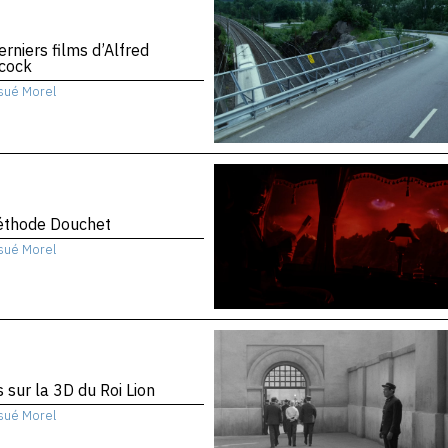
erniers films d’Alfred
hcock
sué Morel
éthode Douchet
sué Morel
 sur la 3D du Roi Lion
sué Morel