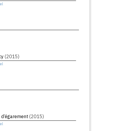
el
cy
(2015)
el
 d’égarement
(2015)
el