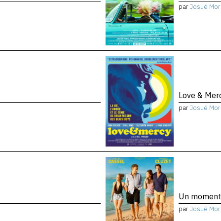
par
Josué Mor
Love & Mer
par
Josué Mor
Un moment
par
Josué Mor