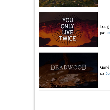
Les 
par
Jo
Géné
par
Jo