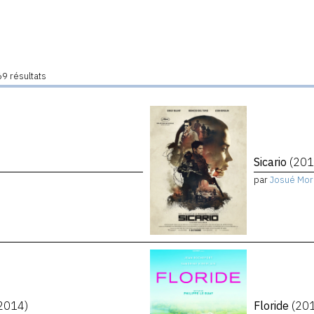
9 résultats
Sicario
(201
par
Josué Mor
2014)
Floride
(20