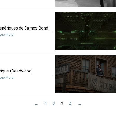
génériques de James Bond
sué Morel
rique (Deadwood)
sué Morel
←
1
2
3
4
→