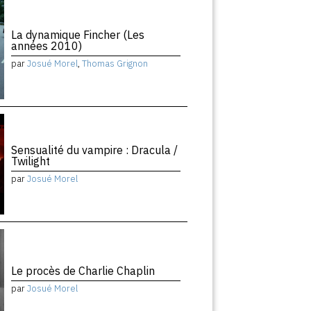
La dynamique Fincher (Les
années 2010)
par
Josué Morel
,
Thomas Grignon
Sensualité du vampire : Dracula /
Twilight
par
Josué Morel
Le procès de Charlie Chaplin
par
Josué Morel