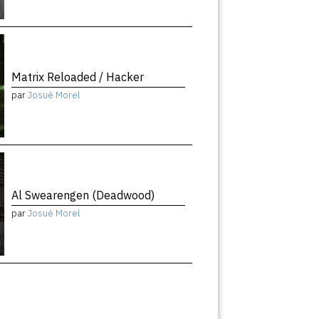
Matrix Reloaded / Hacker
par
Josué Morel
Al Swearengen (Deadwood)
par
Josué Morel