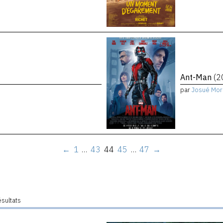
Ant-Man
(2
par
Josué Mor
←
1
…
43
44
45
…
47
→
ésultats