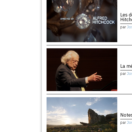
Les d
Hitc
par
Jo
La m
par
Jo
Notes
par
Jo