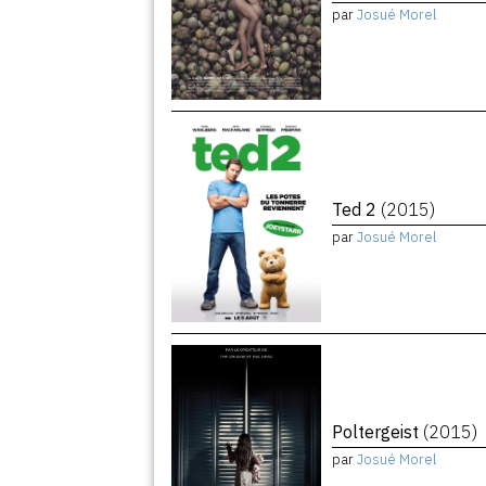
par
Josué Morel
Ted 2
(2015)
par
Josué Morel
Poltergeist
(2015)
par
Josué Morel