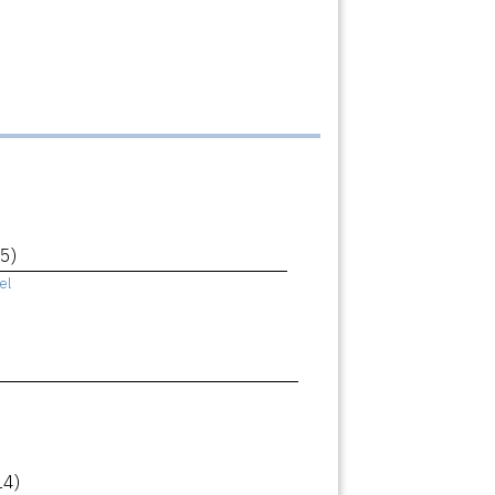
5)
el
14)