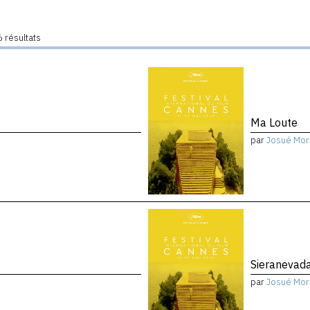
 résultats
Ma Loute
par
Josué Mor
Sieranevad
par
Josué Mor