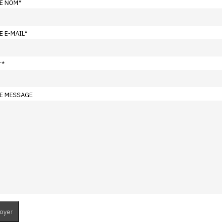
E NOM
*
E E-MAIL
*
T
*
E MESSAGE