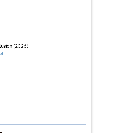
llusion
(2026)
el