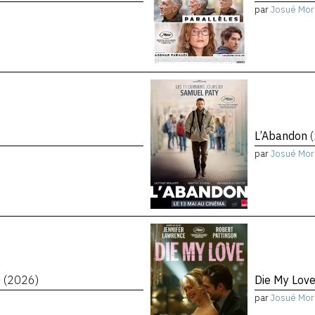
par
Josué Mor
L’Abandon
par
Josué Mor
e
(2026)
Die My Lov
par
Josué Mor