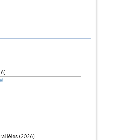
26)
el
arallèles
(2026)