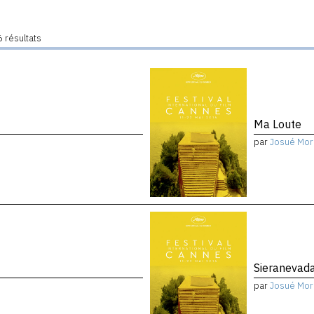
 résultats
Ma Loute
par
Josué Mor
Sieranevad
par
Josué Mor