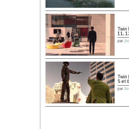
Twin 
11, 1
par
Jo
Twin 
5 et 
par
Jo