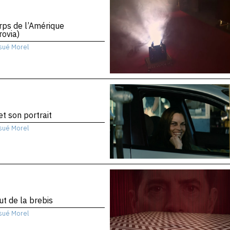
rps de l’Amérique
ovia)
sué Morel
 et son portrait
sué Morel
ut de la brebis
sué Morel