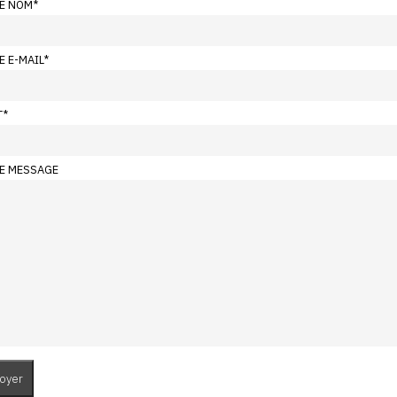
E NOM
*
E E-MAIL
*
T
*
E MESSAGE