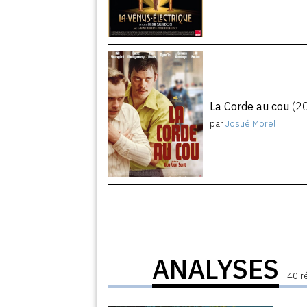
La Corde au cou
(2
par
Josué Morel
ANALYSES
40 r