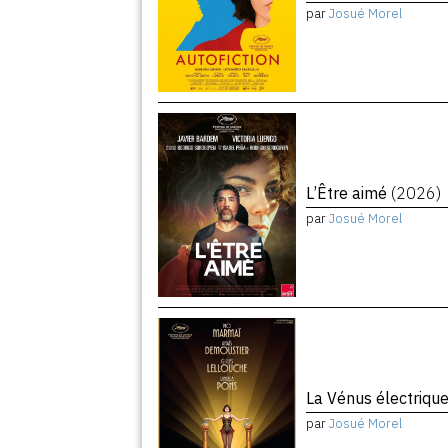
par
Josué Morel
L’Être aimé
(2026)
par
Josué Morel
La Vénus électriqu
par
Josué Morel