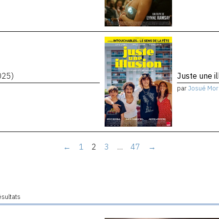
025)
Juste une i
par
Josué Mor
←
1
2
3
…
47
→
ésultats