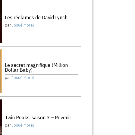
Les réclames de David Lynch
par
Josué Morel
Le secret magnifique (Million
Dollar Baby)
par
Josué Morel
Twin Peaks, saison 3 — Revenir
par
Josué Morel