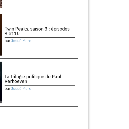
Twin Peaks, saison 3 : épisodes
9 et 10
par
Josué Morel
La trilogie politique de Paul
Verhoeven
par
Josué Morel