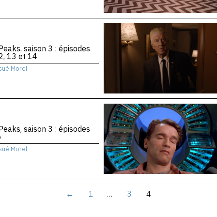
Peaks, saison 3 : épisodes
2, 13 et 14
sué Morel
Peaks, saison 3 : épisodes
6
sué Morel
←
1
…
3
4