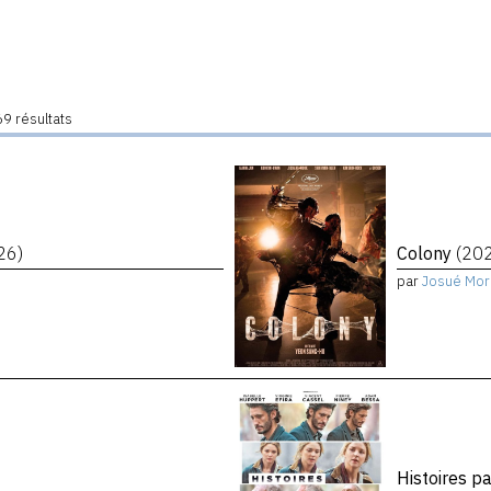
9 résultats
26)
Colony
(20
par
Josué Mor
Histoires p