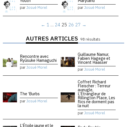
Youth
Maryland
par
Josué Morel
par
Josué Morel
←
1
…
24
25
26
27
→
AUTRES ARTICLES
98 résultats
Guillaume Namur,
Rencontre avec
Fabien Hagege et
Ryūsuke Hamaguchi
Vincent Haasser
par
Josué Morel
par
Josué Morel
Coffret Richard
Fleischer : Terreur
aveugle,
The ‘Burbs
L’Étrangleur de
Rillington Place, Les
par
Josué Morel
flics ne dorment pas
la nuit
par
Josué Morel
L’Étoile jaune et le