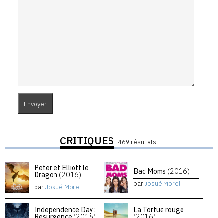
CRITIQUES
469 résultats
Peter et Elliott le
Bad Moms
(2016)
Dragon
(2016)
par
Josué Morel
par
Josué Morel
Independence Day :
La Tortue rouge
Resurgence
(2016)
(2016)