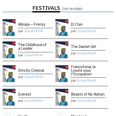
FESTIVALS
266 résultats
Abluka — Frenzy
El Clan
par
Josué Morel
par
Josué Morel
The Childhood of
The Danish Girl
a Leader
par
Josué Morel
par
Josué Morel
Francofonia, le
Strictly Criminal
Louvre sous
l’Occupation
par
Josué Morel
par
Josué Morel
Everest
Beasts of No Nation
par
Josué Morel
par
Josué Morel