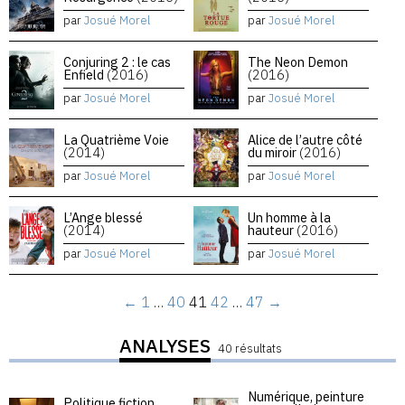
par
Josué Morel
par
Josué Morel
Conjuring 2 : le cas
The Neon Demon
Enfield
(2016)
(2016)
par
Josué Morel
par
Josué Morel
La Quatrième Voie
Alice de l’autre côté
(2014)
du miroir
(2016)
par
Josué Morel
par
Josué Morel
L’Ange blessé
Un homme à la
(2014)
hauteur
(2016)
par
Josué Morel
par
Josué Morel
←
1
…
40
41
42
…
47
→
ANALYSES
40 résultats
Numérique, peinture
Politique fiction