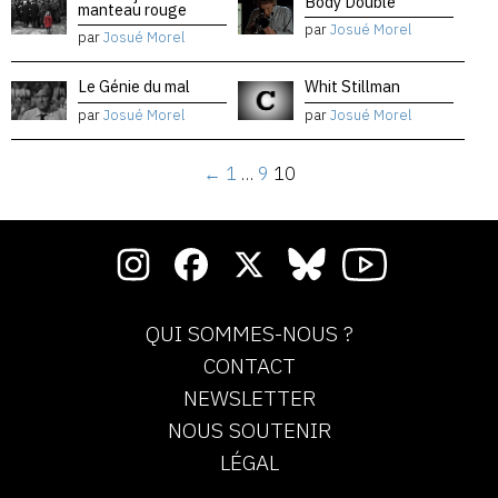
Body Double
manteau rouge
par
Josué Morel
par
Josué Morel
Le Génie du mal
Whit Stillman
par
Josué Morel
par
Josué Morel
←
1
…
9
10
QUI SOMMES-NOUS ?
CONTACT
NEWSLETTER
NOUS SOUTENIR
LÉGAL