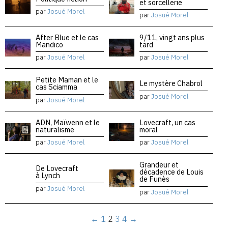
et sorcellerie
par
Josué Morel
par
Josué Morel
After Blue et le cas
9/11, vingt ans plus
Mandico
tard
par
Josué Morel
par
Josué Morel
Petite Maman et le
Le mystère Chabrol
cas Sciamma
par
Josué Morel
par
Josué Morel
ADN, Maïwenn et le
Lovecraft, un cas
naturalisme
moral
par
Josué Morel
par
Josué Morel
Grandeur et
De Lovecraft
décadence de Louis
à Lynch
de Funès
par
Josué Morel
par
Josué Morel
←
1
2
3
4
→