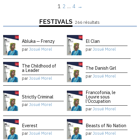
1
2
…
4
→
FESTIVALS
266 résultats
Abluka — Frenzy
El Clan
par
Josué Morel
par
Josué Morel
The Childhood of
The Danish Girl
a Leader
par
Josué Morel
par
Josué Morel
Francofonia, le
Strictly Criminal
Louvre sous
l’Occupation
par
Josué Morel
par
Josué Morel
Everest
Beasts of No Nation
par
Josué Morel
par
Josué Morel