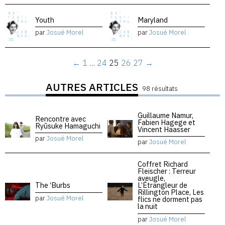
Youth
Maryland
par
Josué Morel
par
Josué Morel
←
1
…
24
25
26
27
→
AUTRES ARTICLES
98 résultats
Guillaume Namur,
Rencontre avec
Fabien Hagege et
Ryūsuke Hamaguchi
Vincent Haasser
par
Josué Morel
par
Josué Morel
Coffret Richard
Fleischer : Terreur
aveugle,
The ‘Burbs
L’Étrangleur de
Rillington Place, Les
par
Josué Morel
flics ne dorment pas
la nuit
par
Josué Morel