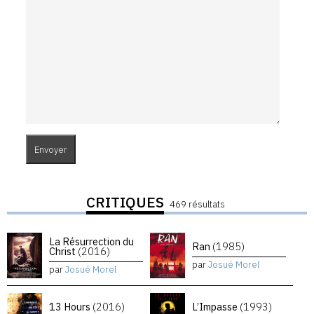
CRITIQUES
469 résultats
La Résurrection du
Ran
(1985)
Christ
(2016)
par
Josué Morel
par
Josué Morel
13 Hours
(2016)
L’Impasse
(1993)