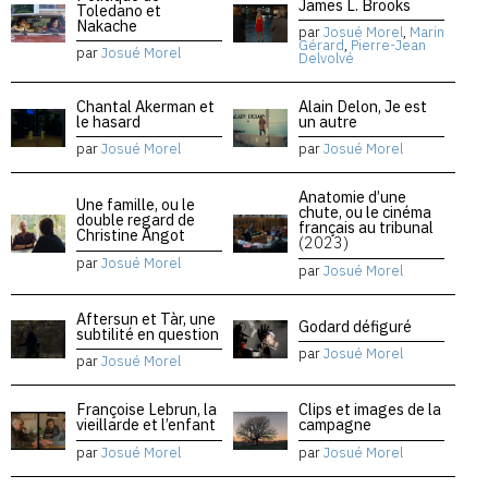
James L. Brooks
Toledano et
Nakache
par
Josué Morel
,
Marin
Gérard
,
Pierre-Jean
par
Josué Morel
Delvolvé
Chantal Akerman et
Alain Delon, Je est
le hasard
un autre
par
Josué Morel
par
Josué Morel
Anatomie d’une
Une famille, ou le
chute, ou le cinéma
double regard de
français au tribunal
Christine Angot
(2023)
par
Josué Morel
par
Josué Morel
Aftersun et Tàr, une
Godard défiguré
subtilité en question
par
Josué Morel
par
Josué Morel
Françoise Lebrun, la
Clips et images de la
vieillarde et l’enfant
campagne
par
Josué Morel
par
Josué Morel