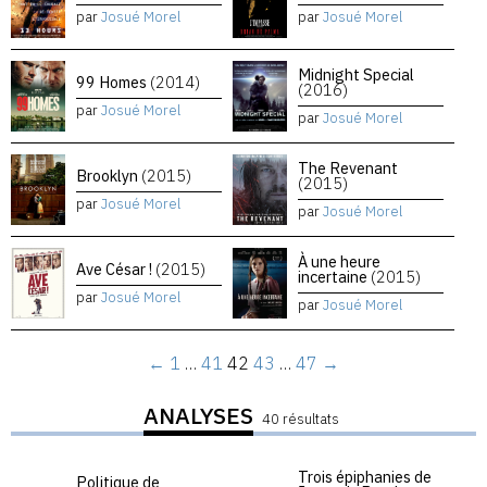
par
Josué Morel
par
Josué Morel
Midnight Special
99 Homes
(2014)
(2016)
par
Josué Morel
par
Josué Morel
The Revenant
Brooklyn
(2015)
(2015)
par
Josué Morel
par
Josué Morel
À une heure
Ave César !
(2015)
incertaine
(2015)
par
Josué Morel
par
Josué Morel
←
1
…
41
42
43
…
47
→
ANALYSES
40 résultats
Trois épiphanies de
Politique de