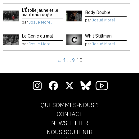
L’Étoile jaune et le
Body Double
manteau rouge
par
Josué Morel
par
Josué Morel
Le Génie du mal
Whit Stillman
par
Josué Morel
par
Josué Morel
←
1
…
9
10
QUI SOMMES-NOUS ?
CONTACT
NEWSLETTER
NOUS SOUTENIR