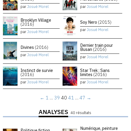
par
Josué Morel
par
Josué Morel
Brooklyn Village
Soy Nero
(2015)
(2016)
par
Josué Morel
par
Josué Morel
Dernier train pour
Divines
(2016)
Busan
(2016)
par
Josué Morel
par
Josué Morel
Instinct de survie
Star Trek : Sans
(2016)
limites
(2016)
par
Josué Morel
par
Josué Morel
←
1
…
39
40
41
…
47
→
ANALYSES
40 résultats
Numérique, peinture
Politique fiction