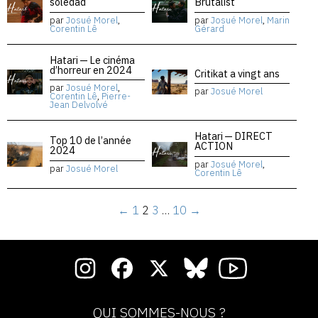
soledad
Brutalist
par
Josué Morel
,
par
Josué Morel
,
Marin
Corentin Lê
Gérard
Hatari — Le cinéma
d’horreur en 2024
Critikat a vingt ans
par
Josué Morel
,
par
Josué Morel
Corentin Lê
,
Pierre-
Jean Delvolvé
Hatari — DIRECT
Top 10 de l’année
ACTION
2024
par
Josué Morel
,
par
Josué Morel
Corentin Lê
←
1
2
3
…
10
→
QUI SOMMES-NOUS ?