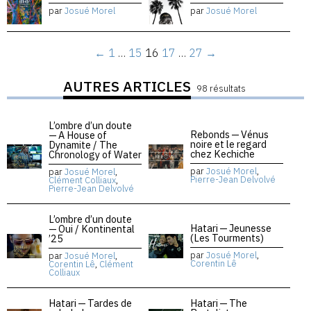
par
Josué Morel
par
Josué Morel
←
1
…
15
16
17
…
27
→
AUTRES ARTICLES
98 résultats
L’ombre d’un doute
Rebonds — Vénus
— A House of
noire et le regard
Dynamite / The
chez Kechiche
Chronology of Water
par
Josué Morel
,
par
Josué Morel
,
Pierre-Jean Delvolvé
Clément Colliaux
,
Pierre-Jean Delvolvé
L’ombre d’un doute
Hatari — Jeunesse
— Oui / Kontinental
(Les Tourments)
’25
par
Josué Morel
,
par
Josué Morel
,
Corentin Lê
Corentin Lê
,
Clément
Colliaux
Hatari — Tardes de
Hatari — The