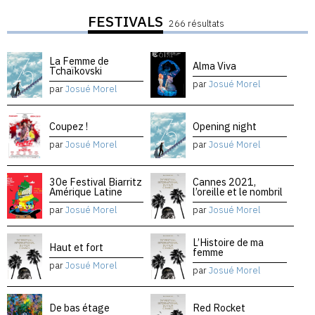
FESTIVALS
266 résultats
La Femme de
Alma Viva
Tchaïkovski
par
Josué Morel
par
Josué Morel
Coupez !
Opening night
par
Josué Morel
par
Josué Morel
30e Festival Biarritz
Cannes 2021,
Amérique Latine
l’oreille et le nombril
par
Josué Morel
par
Josué Morel
L’Histoire de ma
Haut et fort
femme
par
Josué Morel
par
Josué Morel
De bas étage
Red Rocket