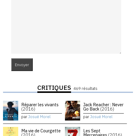
CRITIQUES
469 résultats
Réparer les vivants
Jack Reacher : Never
(2016)
Go Back
(2016)
par
Josué Morel
par
Josué Morel
Ma vie de Courgette
Les Sept
(2016)
Mercenaires
(2016)