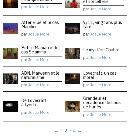
et sorcellerie
par
Josué Morel
par
Josué Morel
After Blue et le cas
9/11, vingt ans plus
Mandico
tard
par
Josué Morel
par
Josué Morel
Petite Maman et le
Le mystère Chabrol
cas Sciamma
par
Josué Morel
par
Josué Morel
ADN, Maïwenn et le
Lovecraft, un cas
naturalisme
moral
par
Josué Morel
par
Josué Morel
Grandeur et
De Lovecraft
décadence de Louis
à Lynch
de Funès
par
Josué Morel
par
Josué Morel
←
1
2
3
4
→