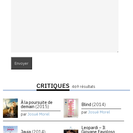
CRITIQUES
469 résultats
À la poursuite de
Blind
(2014)
demain
(2015)
par
Josué Morel
par
Josué Morel
Leopardi – Il
Jauja
(2014)
Giovane Favoloso