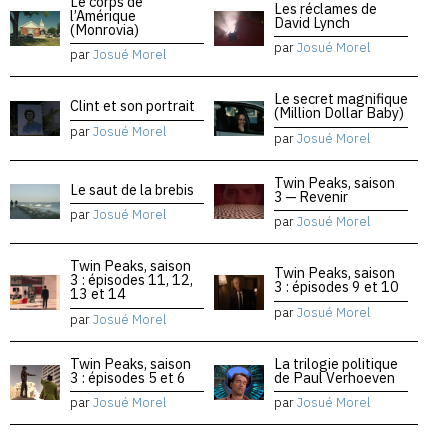
Le corps de
Les réclames de
l’Amérique
David Lynch
(Monrovia)
par
Josué Morel
par
Josué Morel
Le secret magnifique
Clint et son portrait
(Million Dollar Baby)
par
Josué Morel
par
Josué Morel
Twin Peaks, saison
Le saut de la brebis
3 — Revenir
par
Josué Morel
par
Josué Morel
Twin Peaks, saison
Twin Peaks, saison
3 : épisodes 11, 12,
3 : épisodes 9 et 10
13 et 14
par
Josué Morel
par
Josué Morel
Twin Peaks, saison
La trilogie politique
3 : épisodes 5 et 6
de Paul Verhoeven
par
Josué Morel
par
Josué Morel