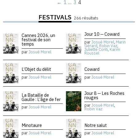
←
1
…
3
4
FESTIVALS
266 résultats
Jour 10 — Coward
Cannes 2026, un
festival de son
par
Josué Morel
,
Marin
temps
Gérard
,
Robin Vaz
,
Juliette Conti
,
Karim
par
Josué Morel
Roussel
L’Objet du délit
Coward
par
Josué Morel
par
Josué Morel
Jour 8 — Les Roches
La Bataille de
rouges
Gaulle : L’âge de fer
par
Josué Morel
,
par
Josué Morel
Robin Vaz
Minotaure
Notre salut
par
Josué Morel
par
Josué Morel