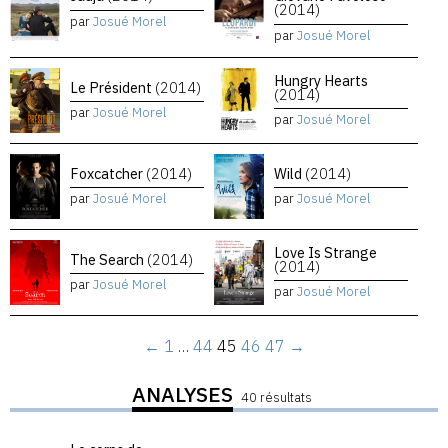
(2014)
par
Josué Morel
par
Josué Morel
Hungry Hearts
Le Président
(2014)
(2014)
par
Josué Morel
par
Josué Morel
Foxcatcher
(2014)
Wild
(2014)
par
Josué Morel
par
Josué Morel
Love Is Strange
The Search
(2014)
(2014)
par
Josué Morel
par
Josué Morel
←
1
…
44
45
46
47
→
ANALYSES
40 résultats