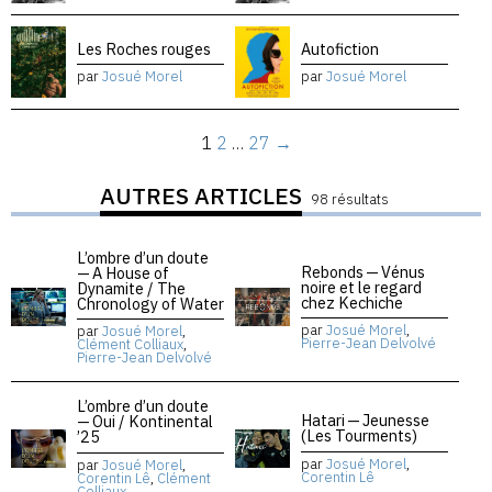
Les Roches rouges
Autofiction
par
Josué Morel
par
Josué Morel
1
2
…
27
→
AUTRES ARTICLES
98 résultats
L’ombre d’un doute
Rebonds — Vénus
— A House of
noire et le regard
Dynamite / The
chez Kechiche
Chronology of Water
par
Josué Morel
,
par
Josué Morel
,
Pierre-Jean Delvolvé
Clément Colliaux
,
Pierre-Jean Delvolvé
L’ombre d’un doute
Hatari — Jeunesse
— Oui / Kontinental
(Les Tourments)
’25
par
Josué Morel
,
par
Josué Morel
,
Corentin Lê
Corentin Lê
,
Clément
Colliaux