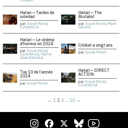
Hatari — Tardes de
Hatari — The
soledad
Brutalist
par
Josué Morel
,
par
Josué Morel
,
Marin
Corentin Lê
Gérard
Hatari — Le cinéma
d’horreur en 2024
Critikat a vingt ans
par
Josué Morel
,
par
Josué Morel
Corentin Lê
,
Pierre-
Jean Delvolvé
Hatari — DIRECT
Top 10 de l’année
ACTION
2024
par
Josué Morel
,
par
Josué Morel
Corentin Lê
←
1
2
3
…
10
→