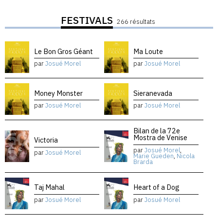
FESTIVALS
266 résultats
Le Bon Gros Géant
Ma Loute
par
Josué Morel
par
Josué Morel
Money Monster
Sieranevada
par
Josué Morel
par
Josué Morel
Bilan de la 72e
Mostra de Venise
Victoria
par
Josué Morel
,
par
Josué Morel
Marie Gueden
,
Nicola
Brarda
Taj Mahal
Heart of a Dog
par
Josué Morel
par
Josué Morel