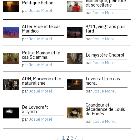
Numérique, peinture
Politique fiction
et sorcellerie
par
Josué Morel
par
Josué Morel
After Blue et le cas
9/11, vingt ans plus
Mandico
tard
par
Josué Morel
par
Josué Morel
Petite Maman et le
Le mystère Chabrol
cas Sciamma
par
Josué Morel
par
Josué Morel
ADN, Maïwenn et le
Lovecraft, un cas
naturalisme
moral
par
Josué Morel
par
Josué Morel
Grandeur et
De Lovecraft
décadence de Louis
à Lynch
de Funès
par
Josué Morel
par
Josué Morel
←
1
2
3
4
→