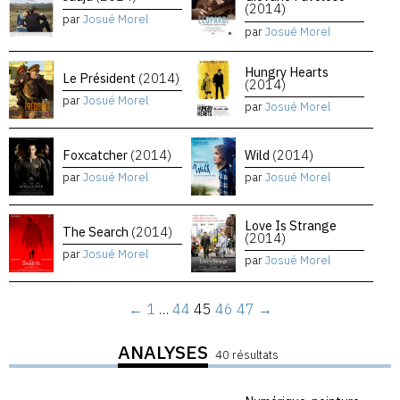
(2014)
par
Josué Morel
par
Josué Morel
Hungry Hearts
Le Président
(2014)
(2014)
par
Josué Morel
par
Josué Morel
Foxcatcher
(2014)
Wild
(2014)
par
Josué Morel
par
Josué Morel
Love Is Strange
The Search
(2014)
(2014)
par
Josué Morel
par
Josué Morel
←
1
…
44
45
46
47
→
ANALYSES
40 résultats