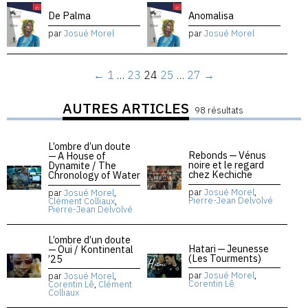
De Palma
Anomalisa
par
Josué Morel
par
Josué Morel
←
1
…
23
24
25
…
27
→
AUTRES ARTICLES
98 résultats
L’ombre d’un doute
Rebonds — Vénus
— A House of
noire et le regard
Dynamite / The
chez Kechiche
Chronology of Water
par
Josué Morel
,
par
Josué Morel
,
Pierre-Jean Delvolvé
Clément Colliaux
,
Pierre-Jean Delvolvé
L’ombre d’un doute
Hatari — Jeunesse
— Oui / Kontinental
(Les Tourments)
’25
par
Josué Morel
,
par
Josué Morel
,
Corentin Lê
Corentin Lê
,
Clément
Colliaux