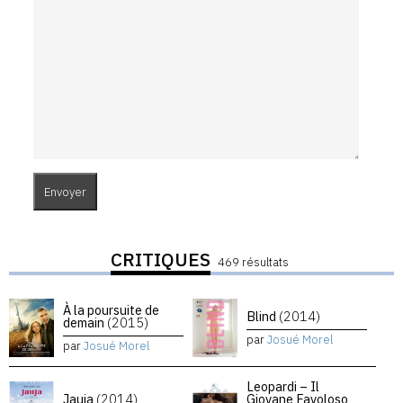
CRITIQUES
469 résultats
À la poursuite de
Blind
(2014)
demain
(2015)
par
Josué Morel
par
Josué Morel
Leopardi – Il
Jauja
(2014)
Giovane Favoloso