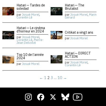
Hatari — Tardes de
Hatari — The
soledad
Brutalist
par
Josué Morel
,
par
Josué Morel
,
Marin
Corentin Lê
Gérard
Hatari — Le cinéma
d’horreur en 2024
Critikat a vingt ans
par
Josué Morel
,
par
Josué Morel
Corentin Lê
,
Pierre-
Jean Delvolvé
Hatari — DIRECT
Top 10 de l’année
ACTION
2024
par
Josué Morel
,
par
Josué Morel
Corentin Lê
←
1
2
3
…
10
→