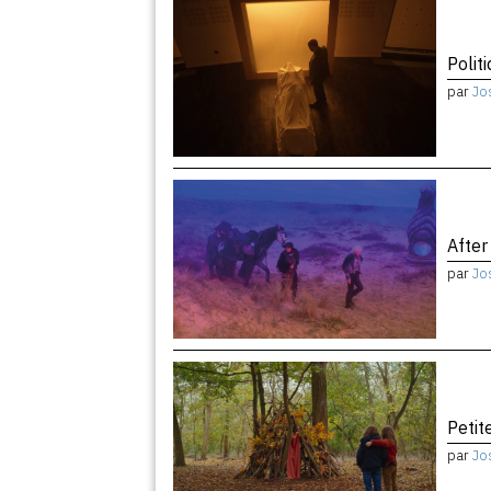
Politi
par
Jo
After
par
Jo
Peti
par
Jo