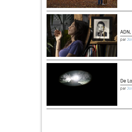
ADN, 
par
Jo
De Lo
par
Jo