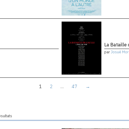
La Bataille 
par
Josué Mor
1
2
…
47
→
ésultats