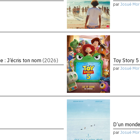
par
Josué Mor
le : J’écris ton nom
(2026)
Toy Story 5
par
Josué Mor
D’un monde 
par
Josué Mor