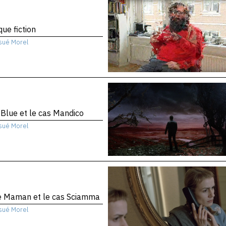
que fiction
sué Morel
 Blue et le cas Mandico
sué Morel
te Maman et le cas Sciamma
sué Morel