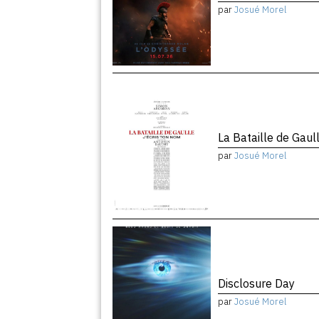
par
Josué Morel
La Bataille de Gaul
par
Josué Morel
Disclosure Day
par
Josué Morel