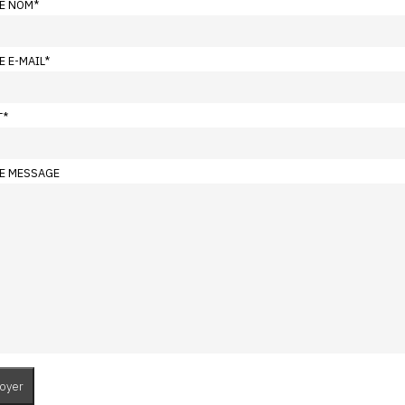
E NOM
*
E E-MAIL
*
T
*
E MESSAGE