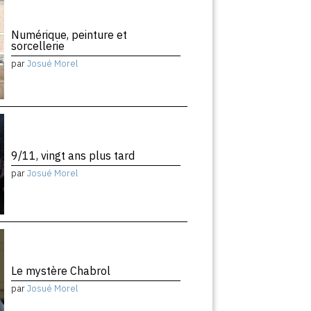
Numérique, peinture et
sorcellerie
par
Josué Morel
9/11, vingt ans plus tard
par
Josué Morel
Le mystère Chabrol
par
Josué Morel