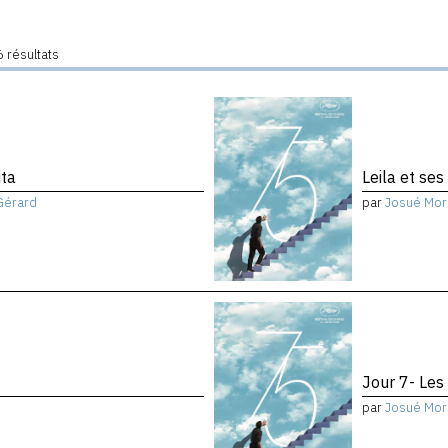
 résultats
ita
Leila et ses
Gérard
par
Josué Mor
Jour 7- Les
par
Josué Mor