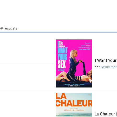
9 résultats
I Want You
par
Josué Mor
La Chaleur