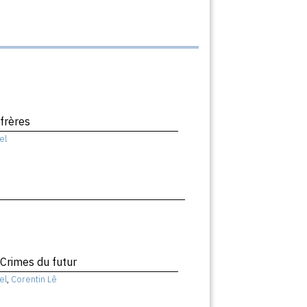
 frères
el
 Crimes du futur
el
,
Corentin Lê