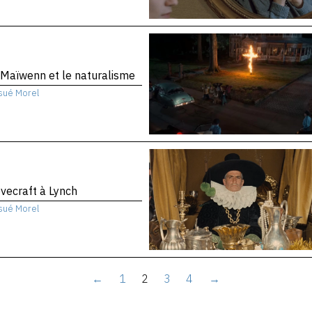
Maïwenn et le naturalisme
sué Morel
vecraft à Lynch
sué Morel
←
1
2
3
4
→