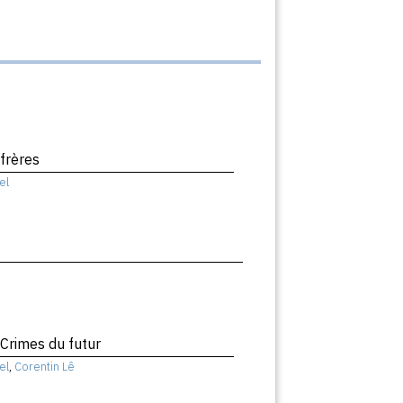
 frères
el
 Crimes du futur
el
,
Corentin Lê