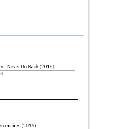
er : Never Go Back
(2016)
el
ercenaires
(2016)