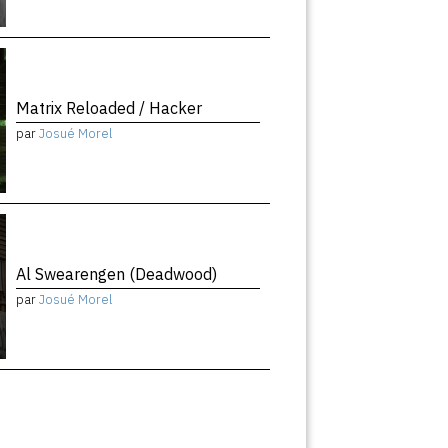
Matrix Reloaded / Hacker
par
Josué Morel
Al Swearengen (Deadwood)
par
Josué Morel