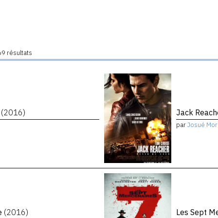
9 résultats
s
(2016)
Jack Reach
par
Josué Mor
te
(2016)
Les Sept M