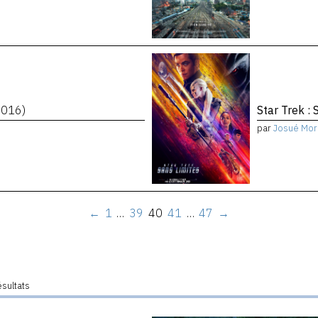
2016)
Star Trek : 
par
Josué Mor
←
1
…
39
40
41
…
47
→
ésultats