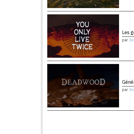
Les 
par
Jo
Géné
par
Jo