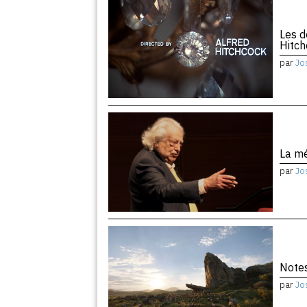
Les d
Hitc
par
Jo
La m
par
Jo
Notes
par
Jo