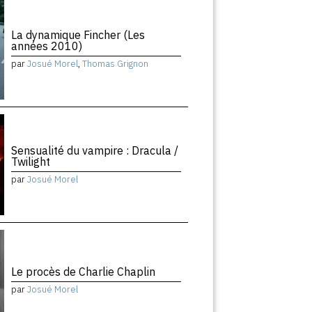
La dynamique Fincher (Les
années 2010)
par
Josué Morel
,
Thomas Grignon
Sensualité du vampire : Dracula /
Twilight
par
Josué Morel
Le procès de Charlie Chaplin
par
Josué Morel