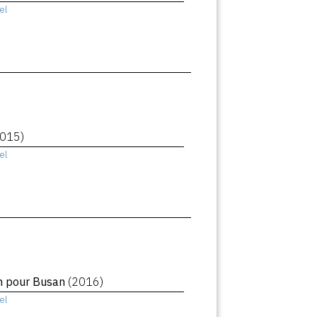
el
2015)
el
in pour Busan
(2016)
el