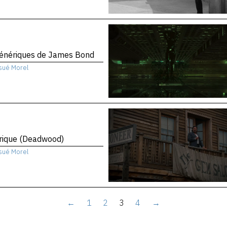
génériques de James Bond
sué Morel
rique (Deadwood)
sué Morel
←
1
2
3
4
→