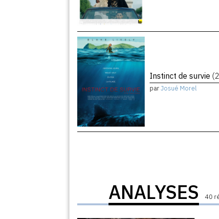
Instinct de survie
(
par
Josué Morel
ANALYSES
40 r