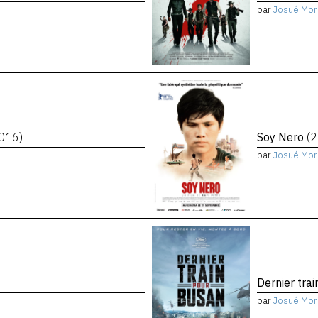
par
Josué Mor
016)
Soy Nero
(
par
Josué Mor
Dernier tra
par
Josué Mor