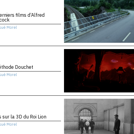
erniers films d’Alfred
hcock
sué Morel
éthode Douchet
sué Morel
 sur la 3D du Roi Lion
sué Morel