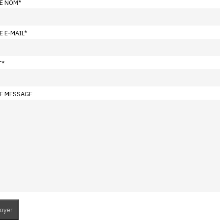
E NOM
*
E E-MAIL
*
T
*
E MESSAGE