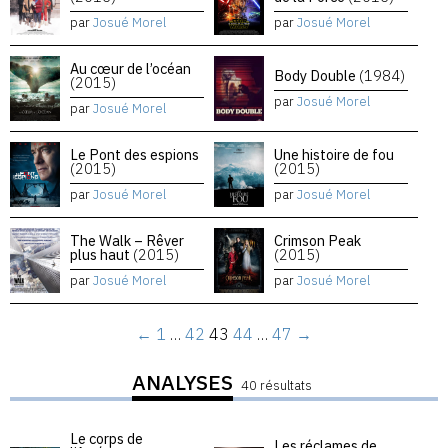
par
Josué Morel
par
Josué Morel
Au cœur de l’océan
Body Double
(1984)
(2015)
par
Josué Morel
par
Josué Morel
Le Pont des espions
Une histoire de fou
(2015)
(2015)
par
Josué Morel
par
Josué Morel
The Walk – Rêver
Crimson Peak
plus haut
(2015)
(2015)
par
Josué Morel
par
Josué Morel
←
1
…
42
43
44
…
47
→
ANALYSES
40 résultats
Le corps de
Les réclames de