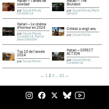
Hatari — Tardes de
Hatari — The
soledad
Brutalist
par
Josué Morel
,
par
Josué Morel
,
Marin
Corentin Lê
Gérard
Hatari — Le cinéma
d’horreur en 2024
Critikat a vingt ans
par
Josué Morel
,
par
Josué Morel
Corentin Lê
,
Pierre-
Jean Delvolvé
Hatari — DIRECT
Top 10 de l’année
ACTION
2024
par
Josué Morel
,
par
Josué Morel
Corentin Lê
←
1
2
3
…
10
→