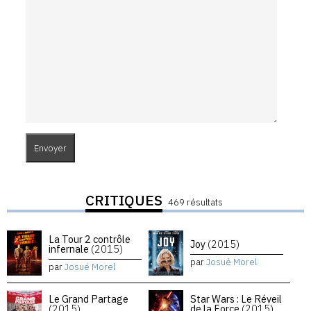
CRITIQUES
469 résultats
La Tour 2 contrôle
Joy
(2015)
infernale
(2015)
par
Josué Morel
par
Josué Morel
Le Grand Partage
Star Wars : Le Réveil
(2015)
de la Force
(2015)