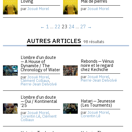
Loving
Mal de pierres
par
Josué Morel
par
Josué Morel
←
1
…
22
23
24
…
27
→
AUTRES ARTICLES
98 résultats
L’ombre d’un doute
Rebonds — Vénus
— A House of
noire et le regard
Dynamite / The
chez Kechiche
Chronology of Water
par
Josué Morel
,
par
Josué Morel
,
Pierre-Jean Delvolvé
Clément Colliaux
,
Pierre-Jean Delvolvé
L’ombre d’un doute
Hatari — Jeunesse
— Oui / Kontinental
(Les Tourments)
’25
par
Josué Morel
,
par
Josué Morel
,
Corentin Lê
Corentin Lê
,
Clément
Colliaux