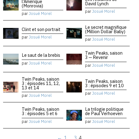
l’Amérique
David Lynch
(Monrovia)
par
Josué Morel
par
Josué Morel
Le secret magnifique
Clint et son portrait
(Million Dollar Baby)
par
Josué Morel
par
Josué Morel
Twin Peaks, saison
Le saut de la brebis
3 — Revenir
par
Josué Morel
par
Josué Morel
Twin Peaks, saison
Twin Peaks, saison
3 : épisodes 11, 12,
3 : épisodes 9 et 10
13 et 14
par
Josué Morel
par
Josué Morel
Twin Peaks, saison
La trilogie politique
3 : épisodes 5 et 6
de Paul Verhoeven
par
Josué Morel
par
Josué Morel
←
1
…
3
4