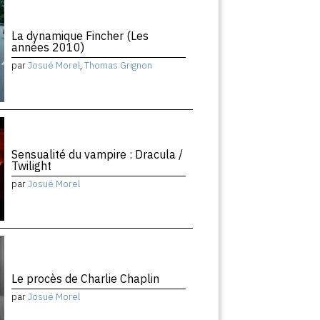
La dynamique Fincher (Les
années 2010)
par
Josué Morel
,
Thomas Grignon
Sensualité du vampire : Dracula /
Twilight
par
Josué Morel
Le procès de Charlie Chaplin
par
Josué Morel