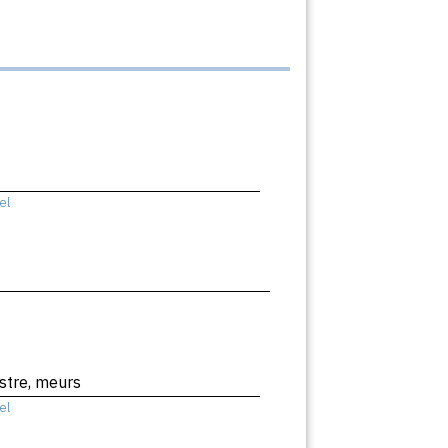
el
stre, meurs
el