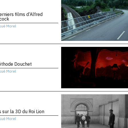
erniers films d’Alfred
hcock
sué Morel
éthode Douchet
sué Morel
 sur la 3D du Roi Lion
sué Morel