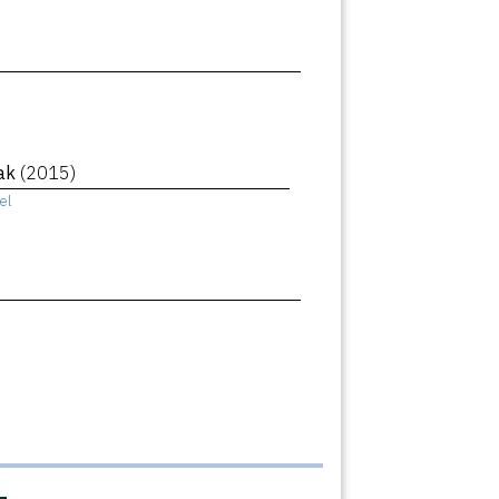
eak
(2015)
el