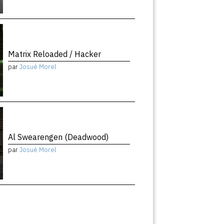
Matrix Reloaded / Hacker
par
Josué Morel
Al Swearengen (Deadwood)
par
Josué Morel