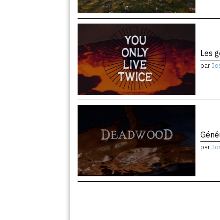
Les 
par
Jo
Géné
par
Jo