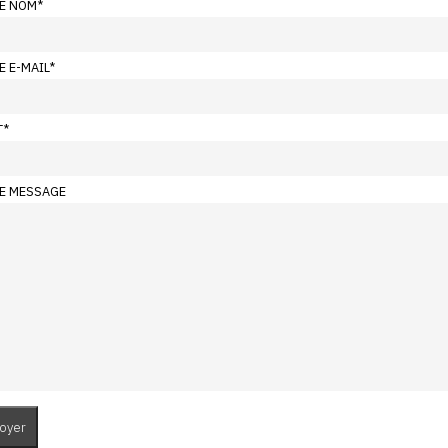
E NOM
*
E E-MAIL
*
T
*
E MESSAGE