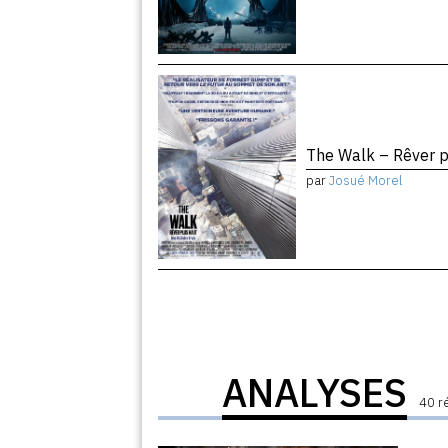
The Walk – Rêver 
par
Josué Morel
ANALYSES
40 r