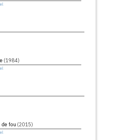
el
le
(1984)
el
e de fou
(2015)
el