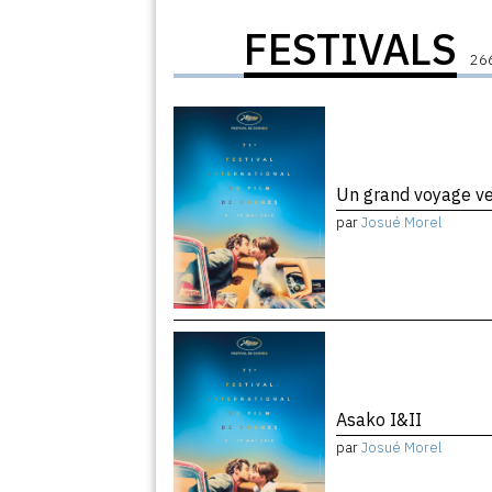
FESTIVALS
266
Un grand voyage ver
par
Josué Morel
Asako I&II
par
Josué Morel