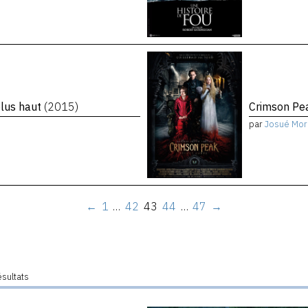
plus haut
(2015)
Crimson P
par
Josué Mor
←
1
…
42
43
44
…
47
→
ésultats