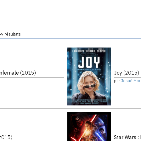
9 résultats
infernale
(2015)
Joy
(2015)
par
Josué Mor
2015)
Star Wars :