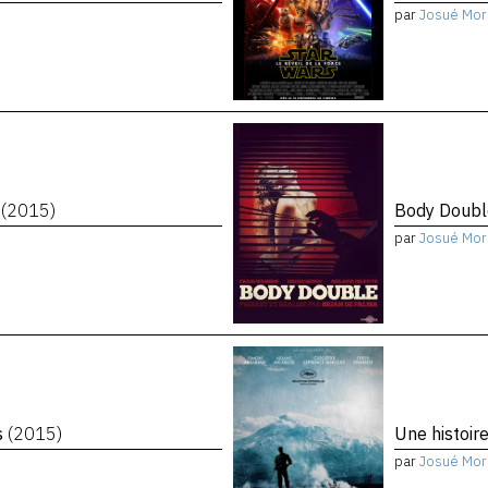
par
Josué Mor
n
(2015)
Body Doub
par
Josué Mor
s
(2015)
Une histoir
par
Josué Mor