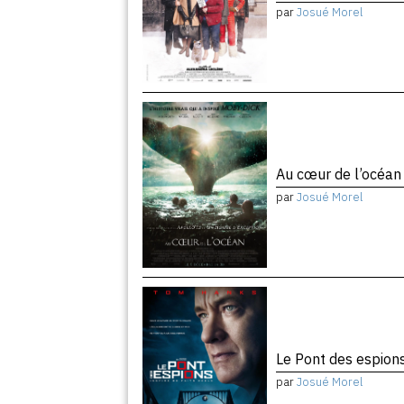
par
Josué Morel
Au cœur de l’océa
par
Josué Morel
Le Pont des espion
par
Josué Morel