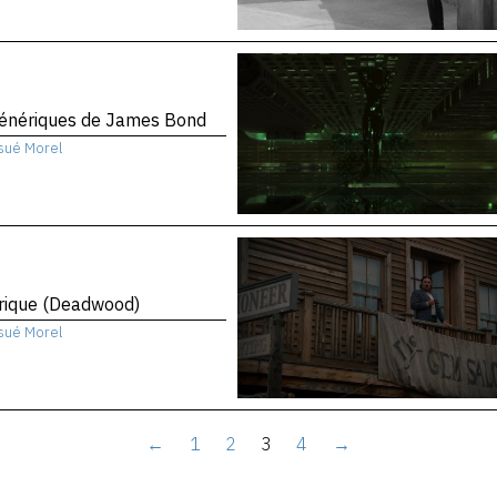
génériques de James Bond
sué Morel
rique (Deadwood)
sué Morel
←
1
2
3
4
→