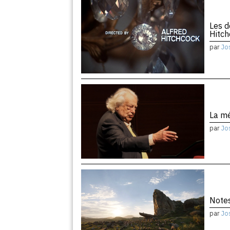
Les d
Hitc
par
Jo
La m
par
Jo
Notes
par
Jo