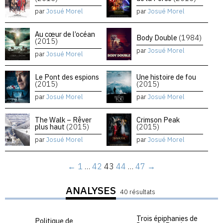
par
Josué Morel
par
Josué Morel
Au cœur de l’océan
Body Double
(1984)
(2015)
par
Josué Morel
par
Josué Morel
Le Pont des espions
Une histoire de fou
(2015)
(2015)
par
Josué Morel
par
Josué Morel
The Walk – Rêver
Crimson Peak
plus haut
(2015)
(2015)
par
Josué Morel
par
Josué Morel
←
1
…
42
43
44
…
47
→
ANALYSES
40 résultats
Trois épiphanies de
Politique de