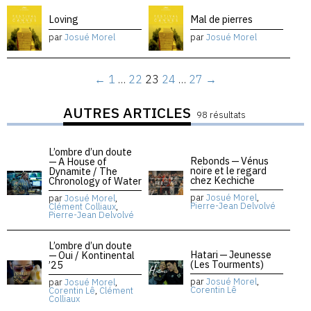
Loving
Mal de pierres
par
Josué Morel
par
Josué Morel
←
1
…
22
23
24
…
27
→
AUTRES ARTICLES
98 résultats
L’ombre d’un doute
Rebonds — Vénus
— A House of
noire et le regard
Dynamite / The
chez Kechiche
Chronology of Water
par
Josué Morel
,
par
Josué Morel
,
Pierre-Jean Delvolvé
Clément Colliaux
,
Pierre-Jean Delvolvé
L’ombre d’un doute
Hatari — Jeunesse
— Oui / Kontinental
(Les Tourments)
’25
par
Josué Morel
,
par
Josué Morel
,
Corentin Lê
Corentin Lê
,
Clément
Colliaux