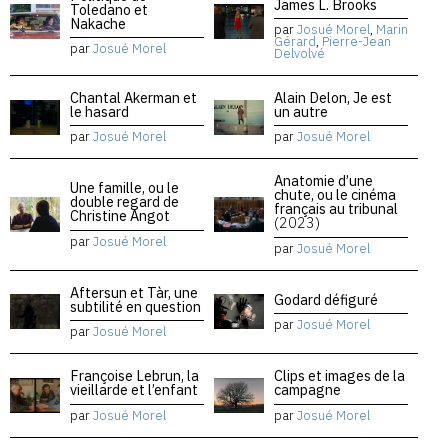
James L. Brooks
Toledano et
Nakache
par
Josué Morel
,
Marin
Gérard
,
Pierre-Jean
par
Josué Morel
Delvolvé
Chantal Akerman et
Alain Delon, Je est
le hasard
un autre
par
Josué Morel
par
Josué Morel
Anatomie d’une
Une famille, ou le
chute, ou le cinéma
double regard de
français au tribunal
Christine Angot
(2023)
par
Josué Morel
par
Josué Morel
Aftersun et Tàr, une
Godard défiguré
subtilité en question
par
Josué Morel
par
Josué Morel
Françoise Lebrun, la
Clips et images de la
vieillarde et l’enfant
campagne
par
Josué Morel
par
Josué Morel