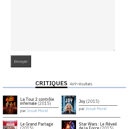
CRITIQUES
469 résultats
La Tour 2 contrôle
Joy
(2015)
infernale
(2015)
par
Josué Morel
par
Josué Morel
Le Grand Partage
Star Wars : Le Réveil
(2015)
de la Force
(2015)