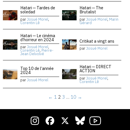
Hatari — Tardes de
Hatari — The
soledad
Brutalist
par
Josué Morel
,
par
Josué Morel
,
Marin
Corentin Lê
Gérard
Hatari — Le cinéma
d’horreur en 2024
Critikat a vingt ans
par
Josué Morel
,
par
Josué Morel
Corentin Lê
,
Pierre-
Jean Delvolvé
Hatari — DIRECT
Top 10 de l’année
ACTION
2024
par
Josué Morel
,
par
Josué Morel
Corentin Lê
←
1
2
3
…
10
→