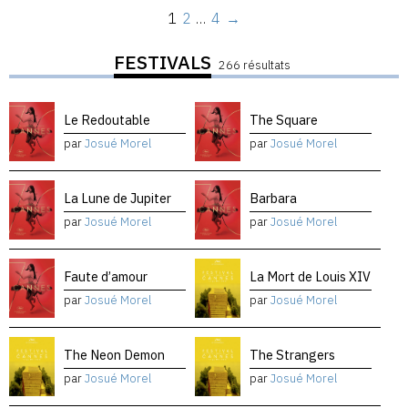
1
2
…
4
→
FESTIVALS
266 résultats
Le Redoutable
The Square
par
Josué Morel
par
Josué Morel
La Lune de Jupiter
Barbara
par
Josué Morel
par
Josué Morel
Faute d’amour
La Mort de Louis XIV
par
Josué Morel
par
Josué Morel
The Neon Demon
The Strangers
par
Josué Morel
par
Josué Morel