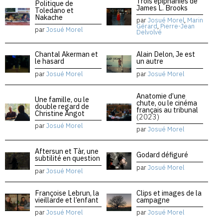
Trois épiphanies de
Politique de
James L. Brooks
Toledano et
Nakache
par
Josué Morel
,
Marin
Gérard
,
Pierre-Jean
par
Josué Morel
Delvolvé
Chantal Akerman et
Alain Delon, Je est
le hasard
un autre
par
Josué Morel
par
Josué Morel
Anatomie d’une
Une famille, ou le
chute, ou le cinéma
double regard de
français au tribunal
Christine Angot
(2023)
par
Josué Morel
par
Josué Morel
Aftersun et Tàr, une
Godard défiguré
subtilité en question
par
Josué Morel
par
Josué Morel
Françoise Lebrun, la
Clips et images de la
vieillarde et l’enfant
campagne
par
Josué Morel
par
Josué Morel