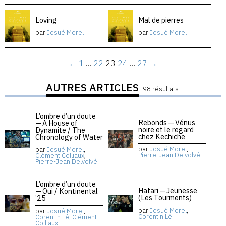
Loving
Mal de pierres
par
Josué Morel
par
Josué Morel
←
1
…
22
23
24
…
27
→
AUTRES ARTICLES
98 résultats
L’ombre d’un doute
Rebonds — Vénus
— A House of
noire et le regard
Dynamite / The
chez Kechiche
Chronology of Water
par
Josué Morel
,
par
Josué Morel
,
Pierre-Jean Delvolvé
Clément Colliaux
,
Pierre-Jean Delvolvé
L’ombre d’un doute
Hatari — Jeunesse
— Oui / Kontinental
(Les Tourments)
’25
par
Josué Morel
,
par
Josué Morel
,
Corentin Lê
Corentin Lê
,
Clément
Colliaux