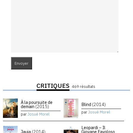
CRITIQUES
469 résultats
À la poursuite de
Blind
(2014)
demain
(2015)
par
Josué Morel
par
Josué Morel
Leopardi – Il
Jauja
(2014)
Giovane Favoloso