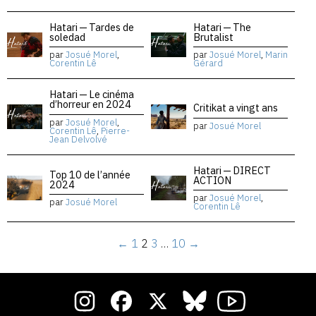
Hatari — Tardes de
Hatari — The
soledad
Brutalist
par
Josué Morel
,
par
Josué Morel
,
Marin
Corentin Lê
Gérard
Hatari — Le cinéma
d’horreur en 2024
Critikat a vingt ans
par
Josué Morel
,
par
Josué Morel
Corentin Lê
,
Pierre-
Jean Delvolvé
Hatari — DIRECT
Top 10 de l’année
ACTION
2024
par
Josué Morel
,
par
Josué Morel
Corentin Lê
←
1
2
3
…
10
→