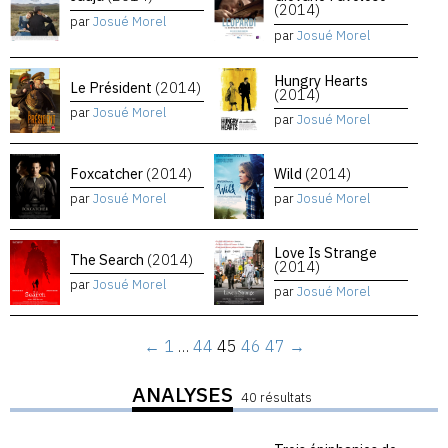
(2014)
par
Josué Morel
par
Josué Morel
Hungry Hearts
Le Président
(2014)
(2014)
par
Josué Morel
par
Josué Morel
Foxcatcher
(2014)
Wild
(2014)
par
Josué Morel
par
Josué Morel
Love Is Strange
The Search
(2014)
(2014)
par
Josué Morel
par
Josué Morel
←
1
…
44
45
46
47
→
ANALYSES
40 résultats