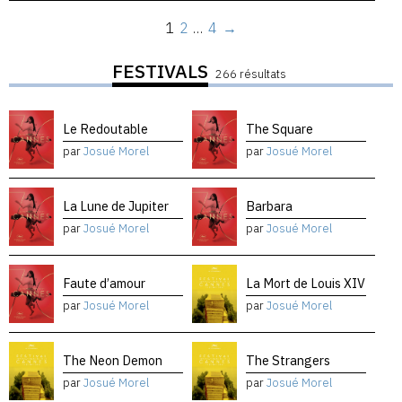
1
2
…
4
→
FESTIVALS
266 résultats
Le Redoutable
The Square
par
Josué Morel
par
Josué Morel
La Lune de Jupiter
Barbara
par
Josué Morel
par
Josué Morel
Faute d’amour
La Mort de Louis XIV
par
Josué Morel
par
Josué Morel
The Neon Demon
The Strangers
par
Josué Morel
par
Josué Morel