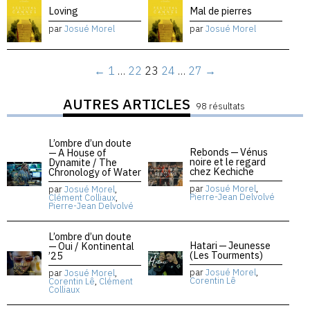
Loving
Mal de pierres
par
Josué Morel
par
Josué Morel
←
1
…
22
23
24
…
27
→
AUTRES ARTICLES
98 résultats
L’ombre d’un doute
Rebonds — Vénus
— A House of
noire et le regard
Dynamite / The
chez Kechiche
Chronology of Water
par
Josué Morel
,
par
Josué Morel
,
Pierre-Jean Delvolvé
Clément Colliaux
,
Pierre-Jean Delvolvé
L’ombre d’un doute
Hatari — Jeunesse
— Oui / Kontinental
(Les Tourments)
’25
par
Josué Morel
,
par
Josué Morel
,
Corentin Lê
Corentin Lê
,
Clément
Colliaux