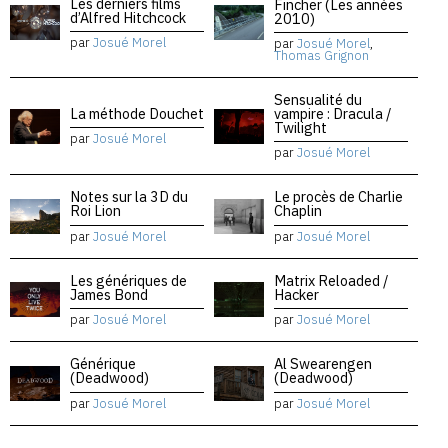
Les derniers films
Fincher (Les années
d’Alfred Hitchcock
2010)
par
Josué Morel
par
Josué Morel
,
Thomas Grignon
Sensualité du
La méthode Douchet
vampire : Dracula /
Twilight
par
Josué Morel
par
Josué Morel
Notes sur la 3D du
Le procès de Charlie
Roi Lion
Chaplin
par
Josué Morel
par
Josué Morel
Les génériques de
Matrix Reloaded /
James Bond
Hacker
par
Josué Morel
par
Josué Morel
Générique
Al Swearengen
(Deadwood)
(Deadwood)
par
Josué Morel
par
Josué Morel