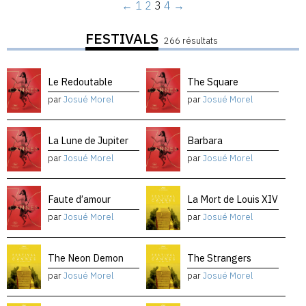
←
1
2
3
4
→
FESTIVALS
266 résultats
Le Redoutable
The Square
par
Josué Morel
par
Josué Morel
La Lune de Jupiter
Barbara
par
Josué Morel
par
Josué Morel
Faute d’amour
La Mort de Louis XIV
par
Josué Morel
par
Josué Morel
The Neon Demon
The Strangers
par
Josué Morel
par
Josué Morel