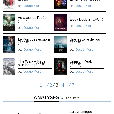
par
Josué Morel
par
Josué Morel
Au cœur de l’océan
Body Double
(1984)
(2015)
par
Josué Morel
par
Josué Morel
Le Pont des espions
Une histoire de fou
(2015)
(2015)
par
Josué Morel
par
Josué Morel
The Walk – Rêver
Crimson Peak
plus haut
(2015)
(2015)
par
Josué Morel
par
Josué Morel
←
1
…
42
43
44
…
47
→
ANALYSES
40 résultats
La dynamique