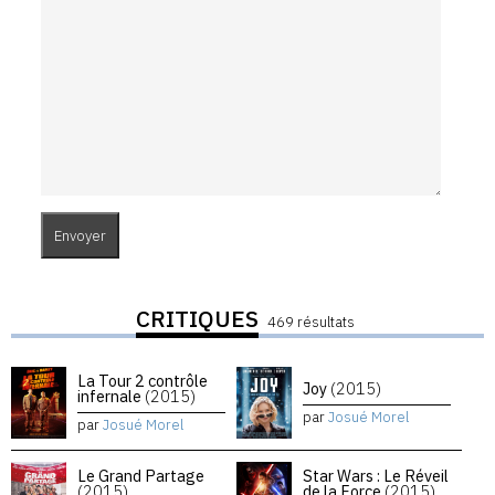
CRITIQUES
469 résultats
La Tour 2 contrôle
Joy
(2015)
infernale
(2015)
par
Josué Morel
par
Josué Morel
Le Grand Partage
Star Wars : Le Réveil
(2015)
de la Force
(2015)