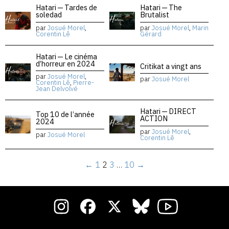
Hatari — Tardes de
Hatari — The
soledad
Brutalist
par
Josué Morel
,
par
Josué Morel
,
Marin
Corentin Lê
Gérard
Hatari — Le cinéma
d’horreur en 2024
Critikat a vingt ans
par
Josué Morel
,
par
Josué Morel
Corentin Lê
,
Pierre-
Jean Delvolvé
Hatari — DIRECT
Top 10 de l’année
ACTION
2024
par
Josué Morel
,
par
Josué Morel
Corentin Lê
←
1
2
3
…
10
→