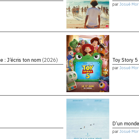
par
Josué Mor
le : J’écris ton nom
(2026)
Toy Story 5
par
Josué Mor
D’un monde 
par
Josué Mor