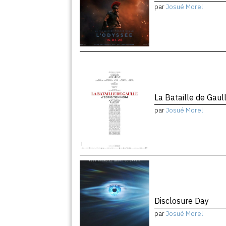
par
Josué Morel
La Bataille de Gaul
par
Josué Morel
Disclosure Day
par
Josué Morel