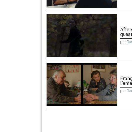
After
quest
par
Jo
Franç
l’enf
par
Jo