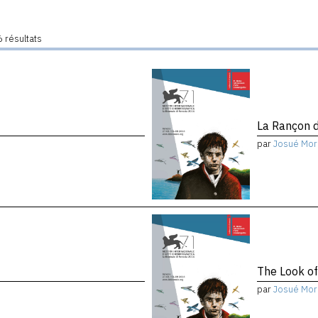
 résultats
La Rançon d
par
Josué Mor
The Look of
par
Josué Mor