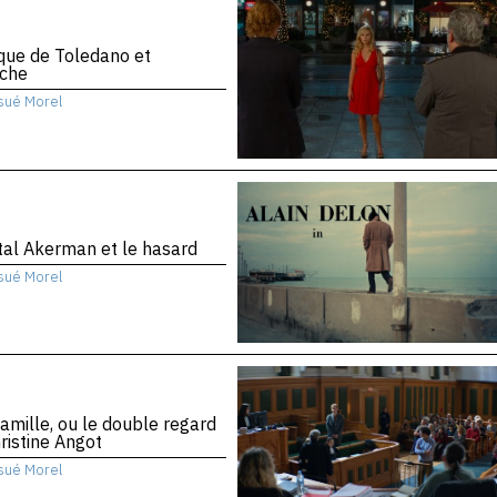
ique de Toledano et
che
sué Morel
al Akerman et le hasard
sué Morel
amille, ou le double regard
ristine Angot
sué Morel