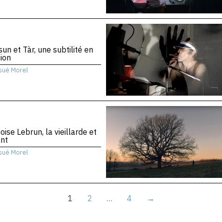
sun et Tàr, une subtilité en
ion
sué Morel
oise Lebrun, la vieillarde et
ant
sué Morel
1
2
…
4
→