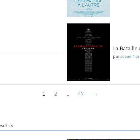
La Bataille 
par
Josué Mor
1
2
…
47
→
ésultats