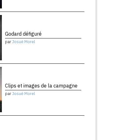
Godard défiguré
par
Josué Morel
Clips et images de la campagne
par
Josué Morel