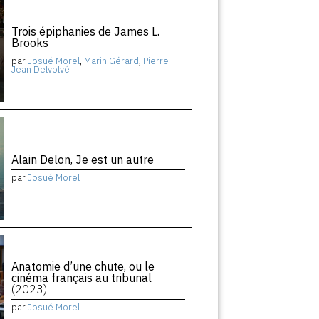
Trois épiphanies de James L.
Brooks
par
Josué Morel
,
Marin Gérard
,
Pierre-
Jean Delvolvé
Alain Delon, Je est un autre
par
Josué Morel
Anatomie d’une chute, ou le
cinéma français au tribunal
(2023)
par
Josué Morel