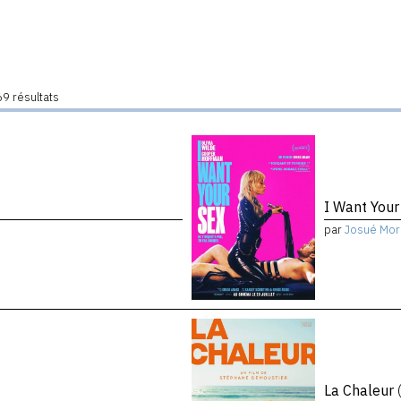
9 résultats
I Want You
par
Josué Mor
La Chaleur