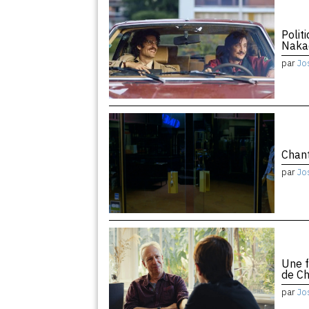
Polit
Naka
par
Jo
Chant
par
Jo
Une f
de Ch
par
Jo