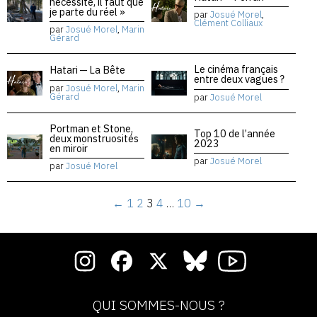
nécessité, il faut que
je parte du réel »
par
Josué Morel
,
Clément Colliaux
par
Josué Morel
,
Marin
Gérard
Le cinéma français
Hatari — La Bête
entre deux vagues ?
par
Josué Morel
,
Marin
Gérard
par
Josué Morel
Portman et Stone,
Top 10 de l’année
deux monstruosités
2023
en miroir
par
Josué Morel
par
Josué Morel
←
1
2
3
4
…
10
→
QUI SOMMES-NOUS ?