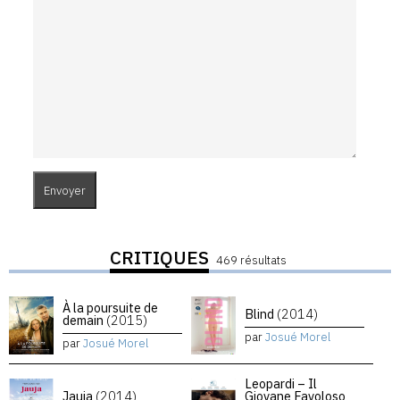
CRITIQUES
469 résultats
À la poursuite de
Blind
(2014)
demain
(2015)
par
Josué Morel
par
Josué Morel
Leopardi – Il
Jauja
(2014)
Giovane Favoloso