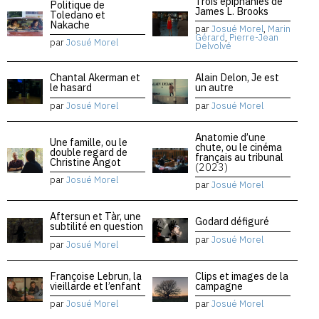
Trois épiphanies de
Politique de
James L. Brooks
Toledano et
Nakache
par
Josué Morel
,
Marin
Gérard
,
Pierre-Jean
par
Josué Morel
Delvolvé
Chantal Akerman et
Alain Delon, Je est
le hasard
un autre
par
Josué Morel
par
Josué Morel
Anatomie d’une
Une famille, ou le
chute, ou le cinéma
double regard de
français au tribunal
Christine Angot
(2023)
par
Josué Morel
par
Josué Morel
Aftersun et Tàr, une
Godard défiguré
subtilité en question
par
Josué Morel
par
Josué Morel
Françoise Lebrun, la
Clips et images de la
vieillarde et l’enfant
campagne
par
Josué Morel
par
Josué Morel