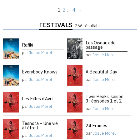
1
2
…
4
→
FESTIVALS
266 résultats
Les Oiseaux de
Rafiki
passage
par
Josué Morel
par
Josué Morel
Everybody Knows
A Beautiful Day
par
Josué Morel
par
Josué Morel
Twin Peaks, saison
Les Filles d’Avril
3 : épisodes 1 et 2
par
Josué Morel
par
Josué Morel
Tesnota – Une vie
24 Frames
à l’étroit
par
Josué Morel
par
Josué Morel