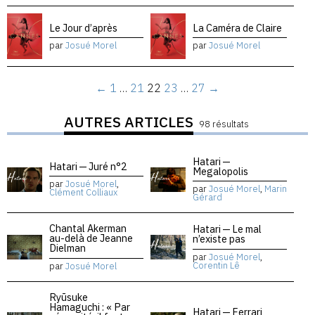
Le Jour d’après
La Caméra de Claire
par
Josué Morel
par
Josué Morel
←
1
…
21
22
23
…
27
→
AUTRES ARTICLES
98 résultats
Hatari —
Hatari — Juré n°2
Megalopolis
par
Josué Morel
,
par
Josué Morel
,
Marin
Clément Colliaux
Gérard
Chantal Akerman
Hatari — Le mal
au-delà de Jeanne
n’existe pas
Dielman
par
Josué Morel
,
Corentin Lê
par
Josué Morel
Ryūsuke
Hamaguchi : « Par
Hatari — Ferrari