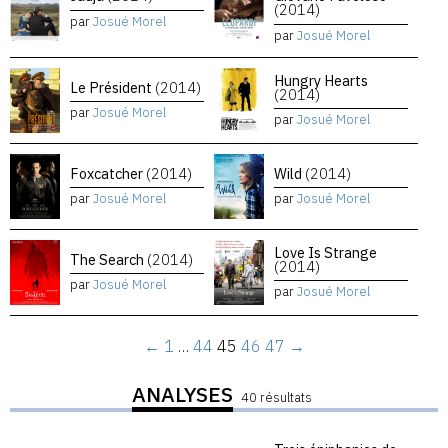
(2014)
par
Josué Morel
par
Josué Morel
Hungry Hearts
Le Président
(2014)
(2014)
par
Josué Morel
par
Josué Morel
Foxcatcher
(2014)
Wild
(2014)
par
Josué Morel
par
Josué Morel
Love Is Strange
The Search
(2014)
(2014)
par
Josué Morel
par
Josué Morel
←
1
…
44
45
46
47
→
ANALYSES
40 résultats