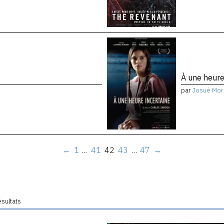
À une heure
par
Josué Mor
←
1
…
41
42
43
…
47
→
ésultats