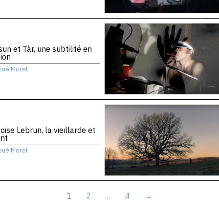
sun et Tàr, une subtilité en
ion
sué Morel
oise Lebrun, la vieillarde et
ant
sué Morel
1
2
…
4
→