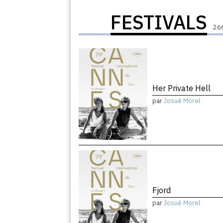
FESTIVALS
266
Her Private Hell
par
Josué Morel
Fjord
par
Josué Morel