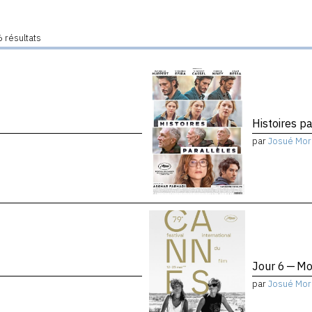
 résultats
Histoires pa
par
Josué Mor
Jour 6 — Mo
par
Josué Mor