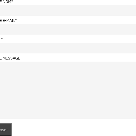
E NOM
*
E E-MAIL
*
T
*
E MESSAGE