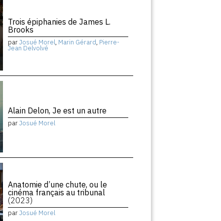
Trois épiphanies de James L.
Brooks
par
Josué Morel
,
Marin Gérard
,
Pierre-
Jean Delvolvé
Alain Delon, Je est un autre
par
Josué Morel
Anatomie d’une chute, ou le
cinéma français au tribunal
(2023)
par
Josué Morel