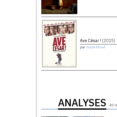
Ave César !
(2015)
par
Josué Morel
ANALYSES
40 r