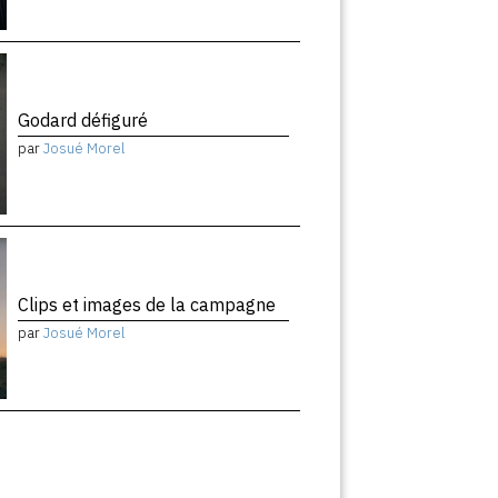
Godard défiguré
par
Josué Morel
Clips et images de la campagne
par
Josué Morel