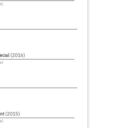
el
ecial
(2016)
el
ant
(2015)
el