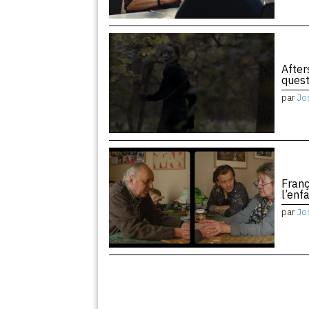
After
quest
par
Jo
Franç
l’enf
par
Jo