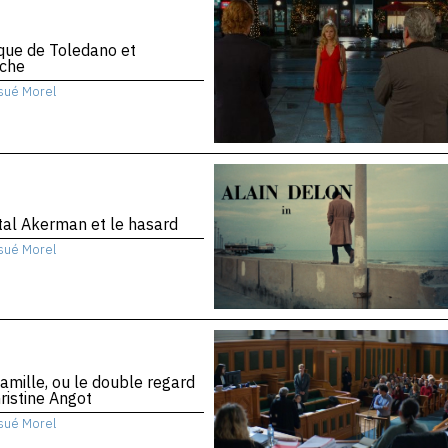
ique de Toledano et
che
sué Morel
al Akerman et le hasard
sué Morel
amille, ou le double regard
ristine Angot
sué Morel