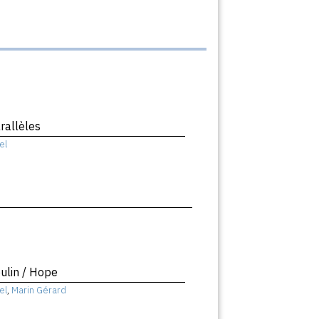
rallèles
el
ulin / Hope
el
,
Marin Gérard