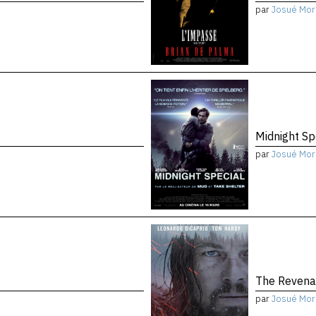
par
Josué Mor
Midnight Sp
par
Josué Mor
The Reven
par
Josué Mor