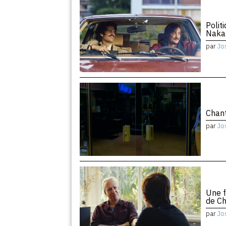
Polit
Naka
par
Jo
Chant
par
Jo
Une f
de Ch
par
Jo