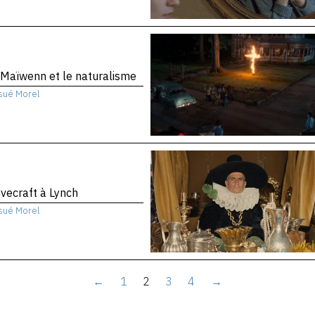
Maïwenn et le naturalisme
sué Morel
vecraft à Lynch
sué Morel
←
1
2
3
4
→