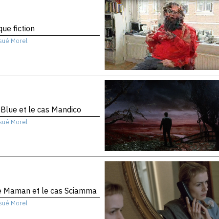
que fiction
sué Morel
 Blue et le cas Mandico
sué Morel
te Maman et le cas Sciamma
sué Morel