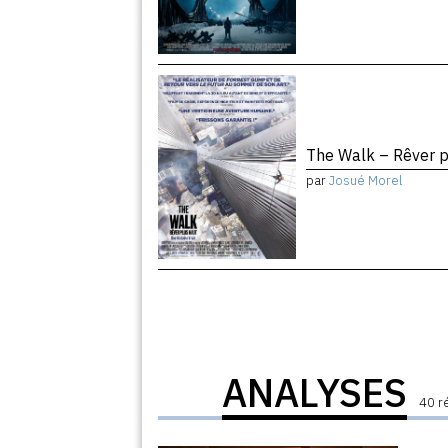
The Walk – Rêver 
par
Josué Morel
ANALYSES
40 r