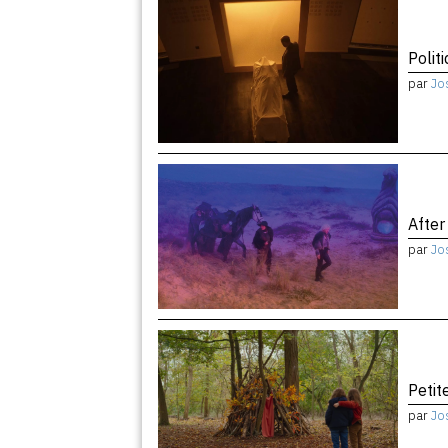
Politi
par
Jo
After
par
Jo
Peti
par
Jo