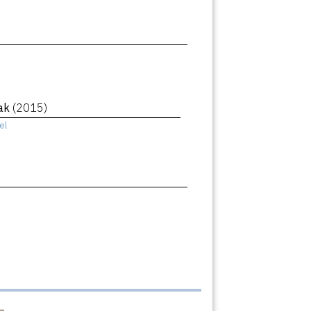
eak
(2015)
el