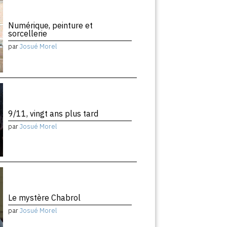
Numérique, peinture et
sorcellerie
par
Josué Morel
9/11, vingt ans plus tard
par
Josué Morel
Le mystère Chabrol
par
Josué Morel