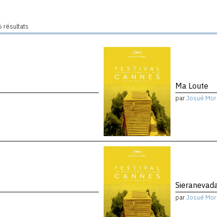
 résultats
Ma Loute
par
Josué Mor
Sieranevad
par
Josué Mor