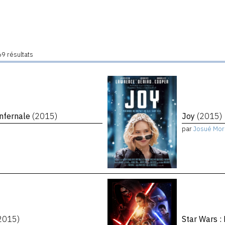
9 résultats
infernale
(2015)
Joy
(2015)
par
Josué Mor
2015)
Star Wars :