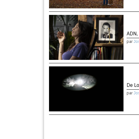
ADN, 
par
Jo
De Lo
par
Jo