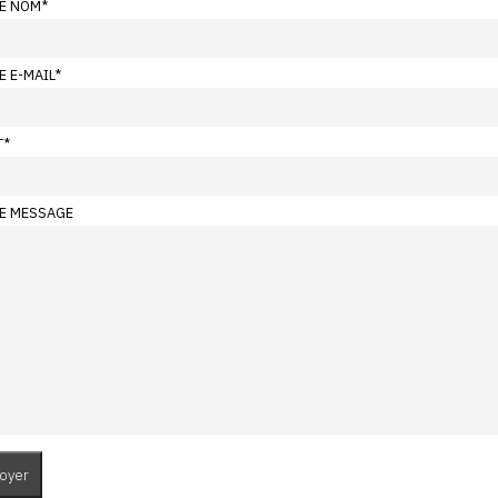
E NOM
*
E E-MAIL
*
T
*
E MESSAGE