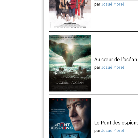
par
Josué Morel
Au cœur de l’océa
par
Josué Morel
Le Pont des espion
par
Josué Morel