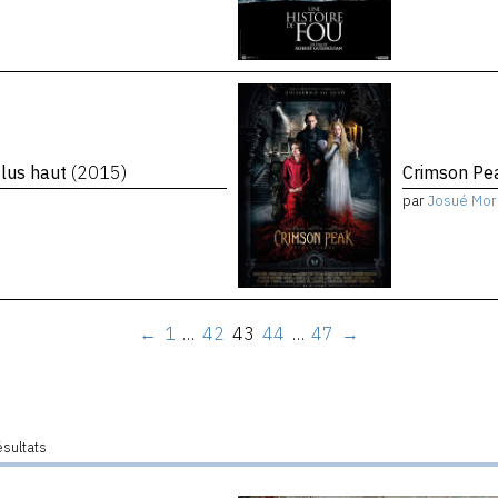
plus haut
(2015)
Crimson P
par
Josué Mor
←
1
…
42
43
44
…
47
→
ésultats