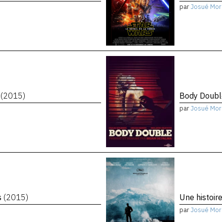
par
Josué Mor
n
(2015)
Body Doub
par
Josué Mor
s
(2015)
Une histoir
par
Josué Mor