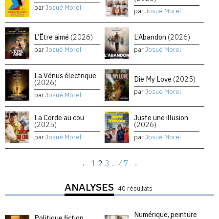
par
Josué Morel
par
Josué Morel
L’Être aimé
(2026)
L’Abandon
(2026)
par
Josué Morel
par
Josué Morel
La Vénus électrique
Die My Love
(2025)
(2026)
par
Josué Morel
par
Josué Morel
La Corde au cou
Juste une illusion
(2025)
(2026)
par
Josué Morel
par
Josué Morel
←
1
2
3
…
47
→
ANALYSES
40 résultats
Numérique, peinture
Politique fiction