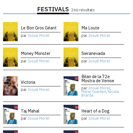
FESTIVALS
266 résultats
Le Bon Gros Géant
Ma Loute
par
Josué Morel
par
Josué Morel
Money Monster
Sieranevada
par
Josué Morel
par
Josué Morel
Bilan de la 72e
Mostra de Venise
Victoria
par
Josué Morel
,
par
Josué Morel
Marie Gueden
,
Nicola
Brarda
Taj Mahal
Heart of a Dog
par
Josué Morel
par
Josué Morel