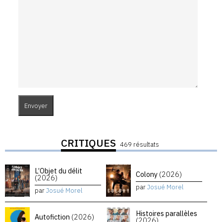
CRITIQUES
469 résultats
L’Objet du délit
Colony
(2026)
(2026)
par
Josué Morel
par
Josué Morel
Histoires parallèles
Autofiction
(2026)
(2026)