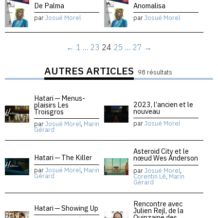
De Palma
Anomalisa
par
Josué Morel
par
Josué Morel
←
1
…
23
24
25
…
27
→
AUTRES ARTICLES
98 résultats
Hatari — Menus-
2023, l’ancien et le
plaisirs Les
nouveau
Troisgros
par
Josué Morel
par
Josué Morel
,
Marin
Gérard
Asteroid City et le
Hatari — The Killer
nœud Wes Anderson
par
Josué Morel
,
Marin
par
Josué Morel
,
Gérard
Corentin Lê
,
Marin
Gérard
Rencontre avec
Hatari — Showing Up
Julien Rejl, de la
Quinzaine des