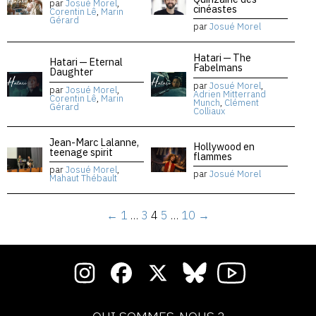
par
Josué Morel
,
cinéastes
Corentin Lê
,
Marin
Gérard
par
Josué Morel
Hatari — The
Hatari — Eternal
Fabelmans
Daughter
par
Josué Morel
,
par
Josué Morel
,
Adrien Mitterrand
Corentin Lê
,
Marin
Munch
,
Clément
Gérard
Colliaux
Jean-Marc Lalanne,
Hollywood en
teenage spirit
flammes
par
Josué Morel
,
par
Josué Morel
Mahaut Thébault
←
1
…
3
4
5
…
10
→