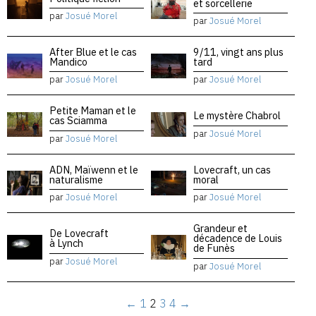
et sorcellerie
par
Josué Morel
par
Josué Morel
After Blue et le cas
9/11, vingt ans plus
Mandico
tard
par
Josué Morel
par
Josué Morel
Petite Maman et le
Le mystère Chabrol
cas Sciamma
par
Josué Morel
par
Josué Morel
ADN, Maïwenn et le
Lovecraft, un cas
naturalisme
moral
par
Josué Morel
par
Josué Morel
Grandeur et
De Lovecraft
décadence de Louis
à Lynch
de Funès
par
Josué Morel
par
Josué Morel
←
1
2
3
4
→