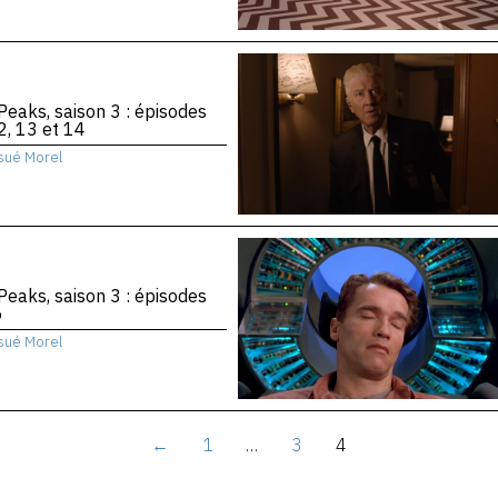
Peaks, saison 3 : épisodes
2, 13 et 14
sué Morel
Peaks, saison 3 : épisodes
6
sué Morel
←
1
…
3
4