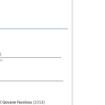
)
el
Il Giovane Favoloso
(2014)