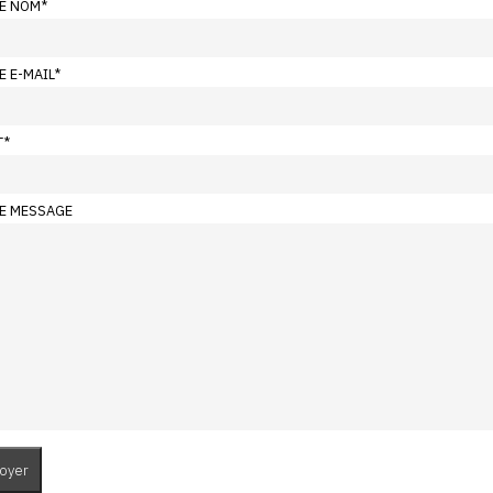
E NOM
*
E E-MAIL
*
T
*
E MESSAGE