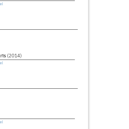
el
rts
(2014)
el
el