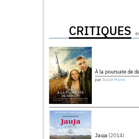
CRITIQUES
46
À la poursuite de 
par
Josué Morel
Jauja
(2014)