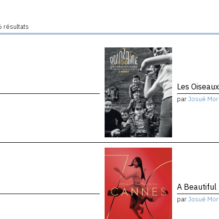
 résultats
Les Oiseau
par
Josué Mor
A Beautiful
par
Josué Mor