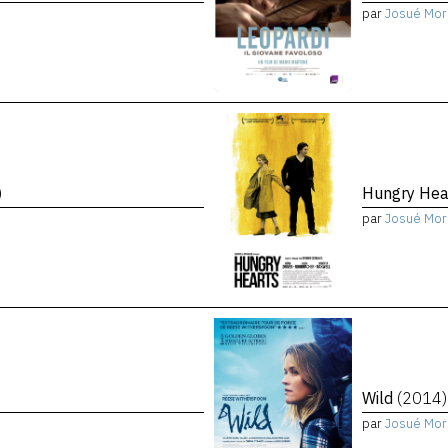
par
Josué Mor
)
Hungry Hea
par
Josué Mor
Wild
(2014)
par
Josué Mor