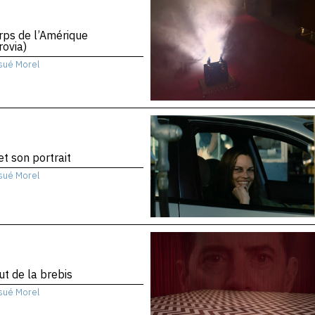
rps de l’Amérique
ovia)
sué Morel
 et son portrait
sué Morel
ut de la brebis
sué Morel