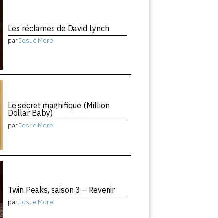
Les réclames de David Lynch
par
Josué Morel
Le secret magnifique (Million
Dollar Baby)
par
Josué Morel
Twin Peaks, saison 3 — Revenir
par
Josué Morel