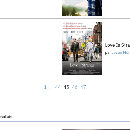
Love Is Str
par
Josué Mor
←
1
…
44
45
46
47
→
ésultats