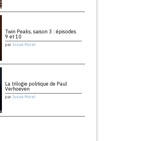
Twin Peaks, saison 3 : épisodes
9 et 10
par
Josué Morel
La trilogie politique de Paul
Verhoeven
par
Josué Morel