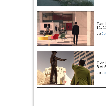
Twin 
11, 1
par
Jo
Twin 
5 et 
par
Jo