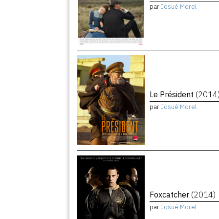
par
Josué Morel
Le Président
(2014
par
Josué Morel
Foxcatcher
(2014)
par
Josué Morel