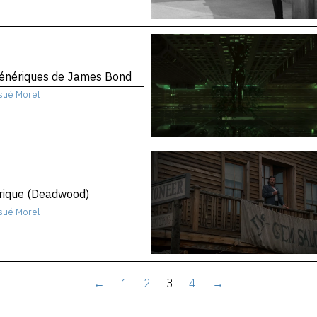
génériques de James Bond
sué Morel
rique (Deadwood)
sué Morel
←
1
2
3
4
→