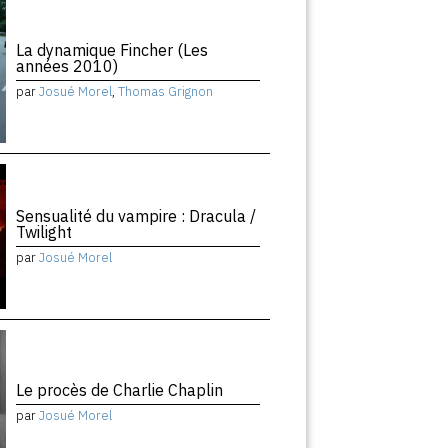
La dynamique Fincher (Les
années 2010)
par
Josué Morel
,
Thomas Grignon
Sensualité du vampire : Dracula /
Twilight
par
Josué Morel
Le procès de Charlie Chaplin
par
Josué Morel