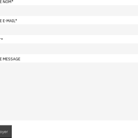
E NOM
*
E E-MAIL
*
T
*
E MESSAGE