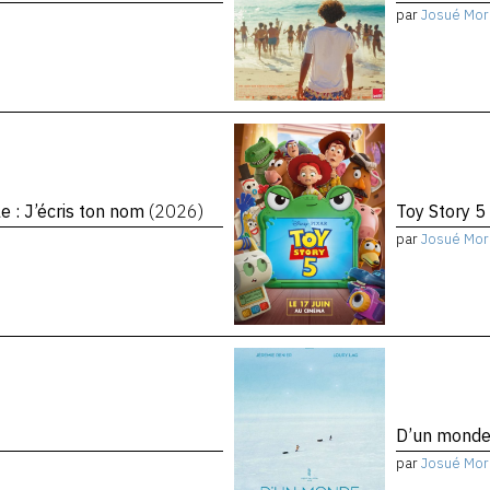
par
Josué Mor
le : J’écris ton nom
(2026)
Toy Story 5
par
Josué Mor
D’un monde 
par
Josué Mor