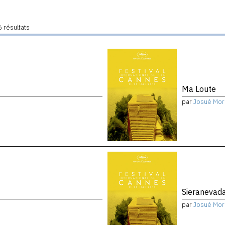
 résultats
Ma Loute
par
Josué Mor
Sieranevad
par
Josué Mor