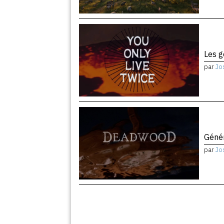
Les 
par
Jo
Géné
par
Jo