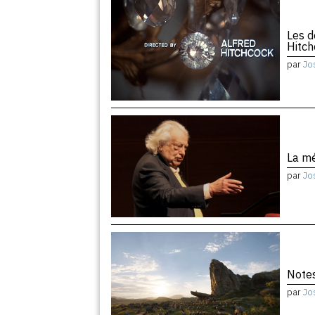
Les d
Hitc
par
Jo
La m
par
Jo
Notes
par
Jo