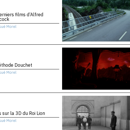
erniers films d’Alfred
hcock
sué Morel
éthode Douchet
sué Morel
 sur la 3D du Roi Lion
sué Morel