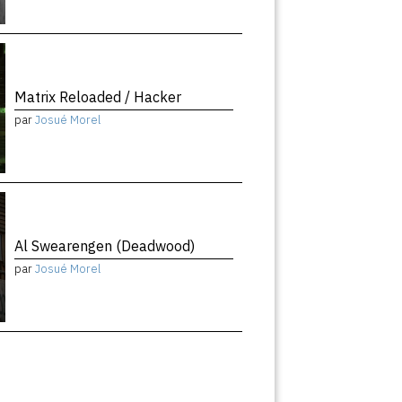
Matrix Reloaded / Hacker
par
Josué Morel
Al Swearengen (Deadwood)
par
Josué Morel