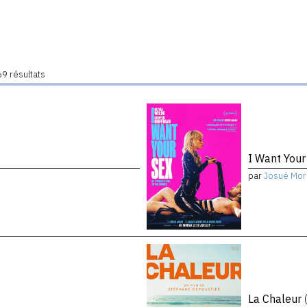
9 résultats
I Want You
par
Josué Mor
La Chaleur