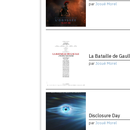
par
Josué Morel
La Bataille de Gaul
par
Josué Morel
Disclosure Day
par
Josué Morel