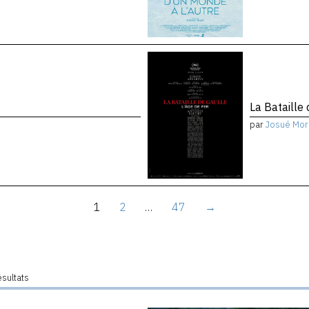
La Bataille 
par
Josué Mor
1
2
…
47
→
ésultats