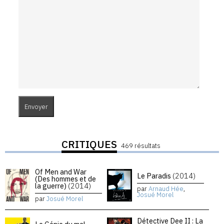
CRITIQUES
469 résultats
Of Men and War
Le Paradis
(2014)
(Des hommes et de
la guerre)
(2014)
par
Arnaud Hée
,
Josué Morel
par
Josué Morel
Détective Dee II : La