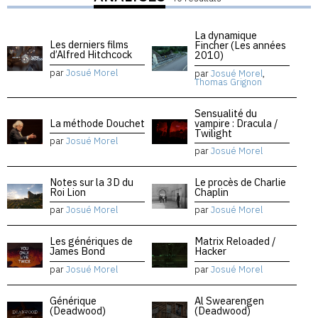
La dynamique
Les derniers films
Fincher (Les années
d’Alfred Hitchcock
2010)
par
Josué Morel
par
Josué Morel
,
Thomas Grignon
Sensualité du
La méthode Douchet
vampire : Dracula /
Twilight
par
Josué Morel
par
Josué Morel
Notes sur la 3D du
Le procès de Charlie
Roi Lion
Chaplin
par
Josué Morel
par
Josué Morel
Les génériques de
Matrix Reloaded /
James Bond
Hacker
par
Josué Morel
par
Josué Morel
Générique
Al Swearengen
(Deadwood)
(Deadwood)