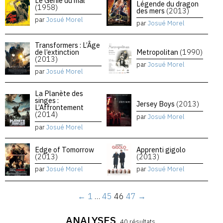
Le Génie du mal
Légende du dragon
(1958)
des mers
(2013)
par
Josué Morel
par
Josué Morel
Transformers : L’Âge
de l’extinction
Metropolitan
(1990)
(2013)
par
Josué Morel
par
Josué Morel
La Planète des
singes :
Jersey Boys
(2013)
L’Affrontement
(2014)
par
Josué Morel
par
Josué Morel
Edge of Tomorrow
Apprenti gigolo
(2013)
(2013)
par
Josué Morel
par
Josué Morel
←
1
…
45
46
47
→
ANALYSES
40 résultats