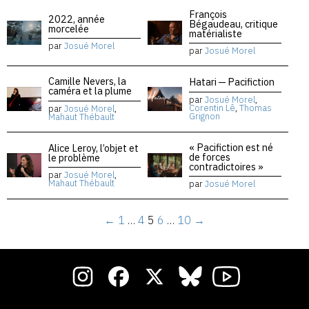
François
2022, année
Bégaudeau, critique
morcelée
matérialiste
par
Josué Morel
par
Josué Morel
Camille Nevers, la
Hatari — Pacifiction
caméra et la plume
par
Josué Morel
,
Corentin Lê
,
Thomas
par
Josué Morel
,
Grignon
Mahaut Thébault
« Pacifiction est né
Alice Leroy, l’objet et
de forces
le problème
contradictoires »
par
Josué Morel
,
Mahaut Thébault
par
Josué Morel
←
1
…
4
5
6
…
10
→