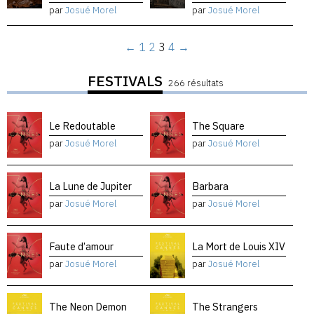
par
Josué Morel
par
Josué Morel
←
1
2
3
4
→
FESTIVALS
266 résultats
Le Redoutable
The Square
par
Josué Morel
par
Josué Morel
La Lune de Jupiter
Barbara
par
Josué Morel
par
Josué Morel
Faute d’amour
La Mort de Louis XIV
par
Josué Morel
par
Josué Morel
The Neon Demon
The Strangers