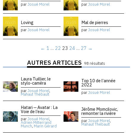
par
Josué Morel
par
Josué Morel
Loving
Mal de pierres
par
Josué Morel
par
Josué Morel
←
1
…
22
23
24
…
27
→
AUTRES ARTICLES
98 résultats
Laura Tuillier, le
Top 10 de l’année
stylo-caméra
2022
par
Josué Morel
,
par
Josué Morel
Mahaut Thébault
Hatari — Avatar : La
Jérôme Momcilovic,
Voie de l’eau
remonter la rivière
par
Josué Morel
,
par
Josué Morel
,
Adrien Mitterrand
Mahaut Thébault
Munch
,
Marin Gérard