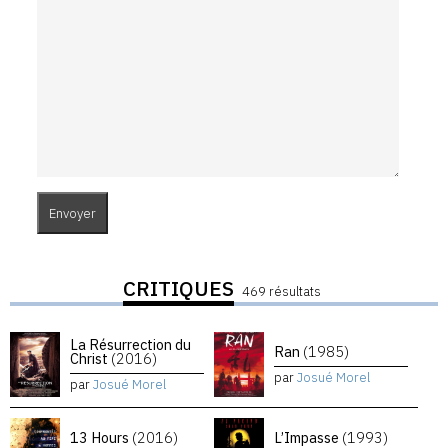
CRITIQUES
469 résultats
La Résurrection du
Ran
(1985)
Christ
(2016)
par
Josué Morel
par
Josué Morel
13 Hours
(2016)
L’Impasse
(1993)