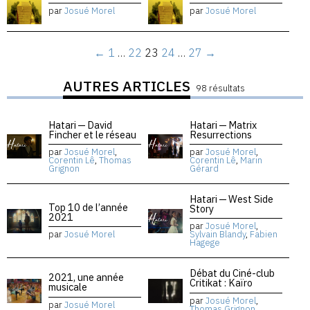
par
Josué Morel
par
Josué Morel
←
1
…
22
23
24
…
27
→
AUTRES ARTICLES
98 résultats
Hatari — David
Hatari — Matrix
Fincher et le réseau
Resurrections
par
Josué Morel
,
par
Josué Morel
,
Corentin Lê
,
Thomas
Corentin Lê
,
Marin
Grignon
Gérard
Hatari — West Side
Top 10 de l’année
Story
2021
par
Josué Morel
,
par
Josué Morel
Sylvain Blandy
,
Fabien
Hagege
Débat du Ciné-club
2021, une année
Critikat : Kaïro
musicale
par
Josué Morel
,
par
Josué Morel
Thomas Grignon