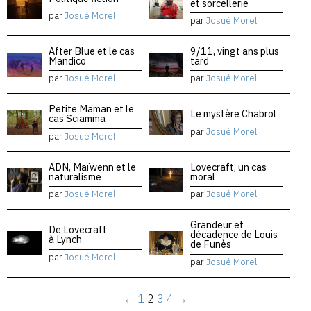
et sorcellerie
par
Josué Morel
par
Josué Morel
After Blue et le cas
9/11, vingt ans plus
Mandico
tard
par
Josué Morel
par
Josué Morel
Petite Maman et le
Le mystère Chabrol
cas Sciamma
par
Josué Morel
par
Josué Morel
ADN, Maïwenn et le
Lovecraft, un cas
naturalisme
moral
par
Josué Morel
par
Josué Morel
Grandeur et
De Lovecraft
décadence de Louis
à Lynch
de Funès
par
Josué Morel
par
Josué Morel
←
1
2
3
4
→