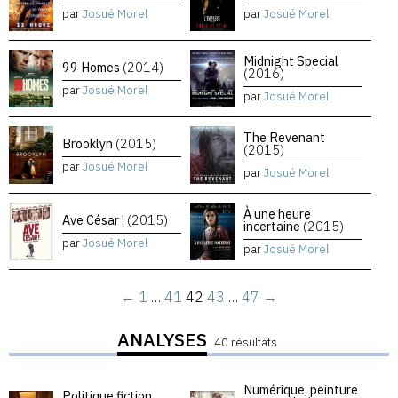
par
Josué Morel
par
Josué Morel
Midnight Special
99 Homes
(2014)
(2016)
par
Josué Morel
par
Josué Morel
The Revenant
Brooklyn
(2015)
(2015)
par
Josué Morel
par
Josué Morel
À une heure
Ave César !
(2015)
incertaine
(2015)
par
Josué Morel
par
Josué Morel
←
1
…
41
42
43
…
47
→
ANALYSES
40 résultats
Numérique, peinture
Politique fiction