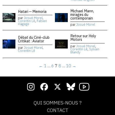
Michael Mann,
Hatari — Memoria
mirages du
contemporain
par
Josué Morel
,
Corentin Lê
,
Fabien
Hagege
par
Josué Morel
Retour sur Holy
Débat du Ciné-club
Motors
Critikat : Aviator
par
Josué Morel
,
par
Josué Morel
,
Corentin Lê
,
Sylvain
Corentin Lê
Blandy
←
1
…
6
7
8
…
10
→
QUI SOMMES-NOUS ?
CONTACT