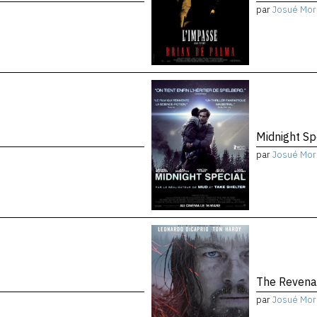
par
Josué Mor
Midnight Sp
par
Josué Mor
The Reven
par
Josué Mor