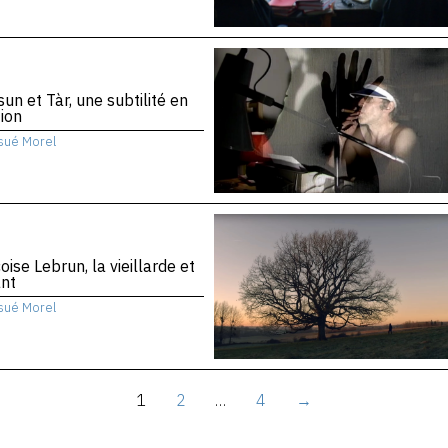
sun et Tàr, une subtilité en
ion
sué Morel
oise Lebrun, la vieillarde et
ant
sué Morel
1
2
…
4
→