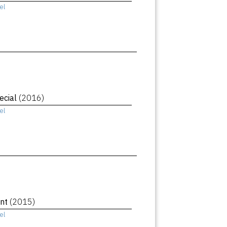
el
ecial
(2016)
el
ant
(2015)
el