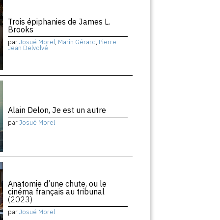
Trois épiphanies de James L.
Brooks
par
Josué Morel
,
Marin Gérard
,
Pierre-
Jean Delvolvé
Alain Delon, Je est un autre
par
Josué Morel
Anatomie d’une chute, ou le
cinéma français au tribunal
(2023)
par
Josué Morel