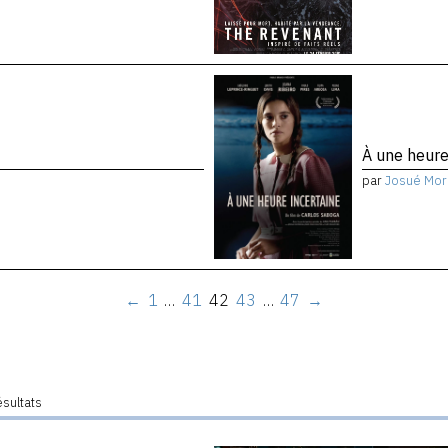
À une heure
par
Josué Mor
←
1
…
41
42
43
…
47
→
ésultats