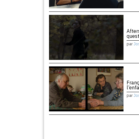
After
quest
par
Jo
Franç
l’enf
par
Jo