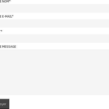
E NOM
*
E E-MAIL
*
T
*
E MESSAGE