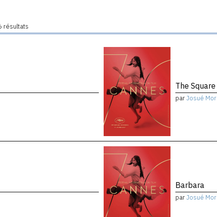
 résultats
The Square
par
Josué Mor
Barbara
par
Josué Mor