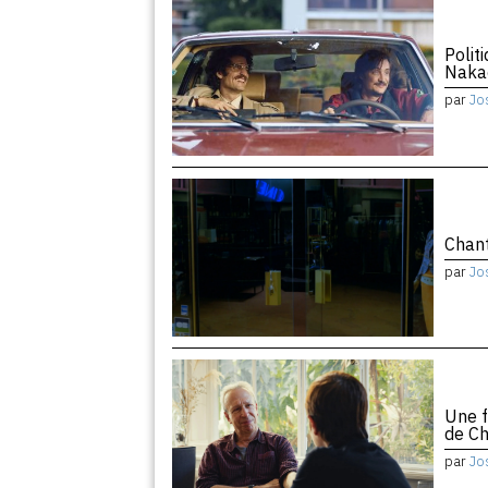
Polit
Naka
par
Jo
Chant
par
Jo
Une f
de Ch
par
Jo