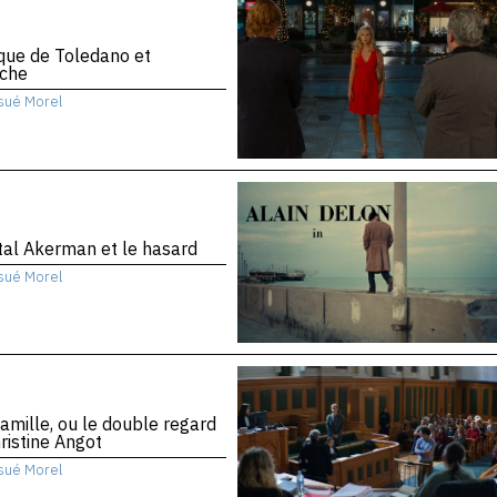
ique de Toledano et
che
sué Morel
al Akerman et le hasard
sué Morel
amille, ou le double regard
ristine Angot
sué Morel