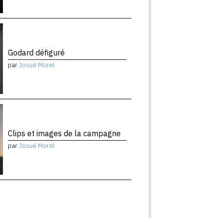
Godard défiguré
par
Josué Morel
Clips et images de la campagne
par
Josué Morel