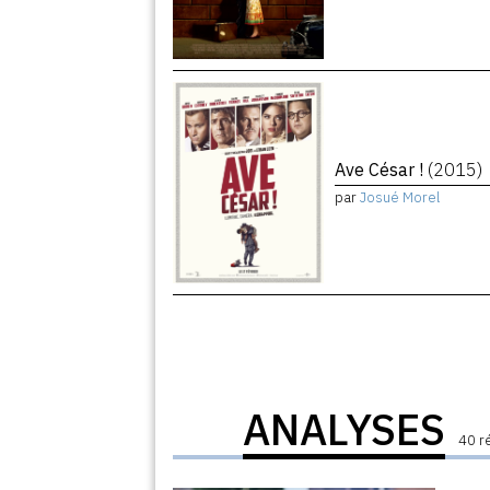
Ave César !
(2015)
par
Josué Morel
ANALYSES
40 r