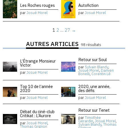
Les Roches rouges
Autofiction
par
Josué Morel
par
Josué Morel
1
2
…
27
→
AUTRES ARTICLES
98 résultats
Retour sur Soul
L’Étrange Monsieur
Victor
par
Sylvain Blandy
,
Josué Morel
,
Damien
par
Josué Morel
Bonelli
,
Corentin Lê
Top 10 de l’année
2020, une année,
2020
des défis
par
Josué Morel
par
Josué Morel
Retour sur Tenet
Débat du ciné-club
Critikat : L’Aurore
par
Timothée
Gérardin
,
Josué Morel
,
par
Josué Morel
,
Sylvain Blandy
,
Thomas
Thomas Grignon
Grignon