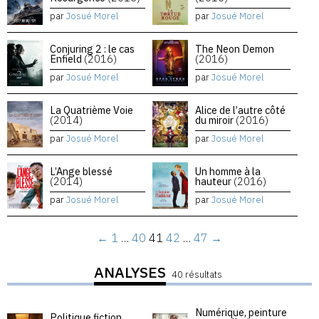
par
Josué Morel
par
Josué Morel
Conjuring 2 : le cas
The Neon Demon
Enfield
(2016)
(2016)
par
Josué Morel
par
Josué Morel
La Quatrième Voie
Alice de l’autre côté
(2014)
du miroir
(2016)
par
Josué Morel
par
Josué Morel
L’Ange blessé
Un homme à la
(2014)
hauteur
(2016)
par
Josué Morel
par
Josué Morel
←
1
…
40
41
42
…
47
→
ANALYSES
40 résultats
Numérique, peinture
Politique fiction