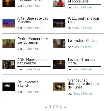
et sorcellerie
par
Josué Morel
par
Josué Morel
After Blue et le cas
9/11, vingt ans plus
Mandico
tard
par
Josué Morel
par
Josué Morel
Petite Maman et le
Le mystère Chabrol
cas Sciamma
par
Josué Morel
par
Josué Morel
ADN, Maïwenn et le
Lovecraft, un cas
naturalisme
moral
par
Josué Morel
par
Josué Morel
Grandeur et
De Lovecraft
décadence de Louis
à Lynch
de Funès
par
Josué Morel
par
Josué Morel
←
1
2
3
4
→