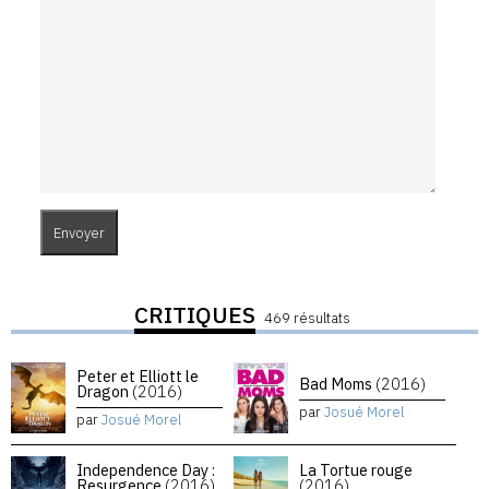
CRITIQUES
469 résultats
Peter et Elliott le
Bad Moms
(2016)
Dragon
(2016)
par
Josué Morel
par
Josué Morel
Independence Day :
La Tortue rouge
Resurgence
(2016)
(2016)