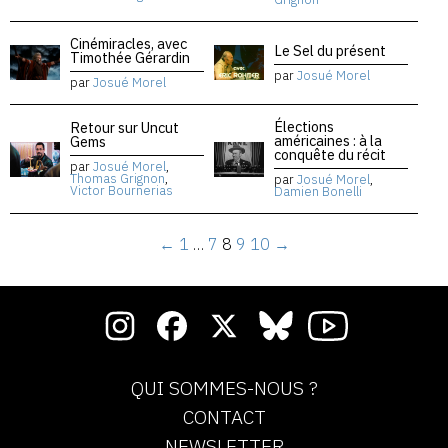
Cinémiracles, avec
Le Sel du présent
Timothée Gérardin
par
Josué Morel
par
Josué Morel
Élections
Retour sur Uncut
américaines : à la
Gems
conquête du récit
par
Josué Morel
,
Thomas Grignon
,
par
Josué Morel
,
Victor Bournerias
Damien Bonelli
←
1
…
7
8
9
10
→
QUI SOMMES-NOUS ?
CONTACT
NEWSLETTER