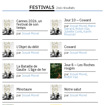
FESTIVALS
266 résultats
Jour 10 — Coward
Cannes 2026, un
festival de son
par
Josué Morel
,
Marin
temps
Gérard
,
Robin Vaz
,
Juliette Conti
,
Karim
par
Josué Morel
Roussel
L’Objet du délit
Coward
par
Josué Morel
par
Josué Morel
Jour 8 — Les Roches
La Bataille de
rouges
Gaulle : L’âge de fer
par
Josué Morel
,
par
Josué Morel
Robin Vaz
Minotaure
Notre salut
par
Josué Morel
par
Josué Morel