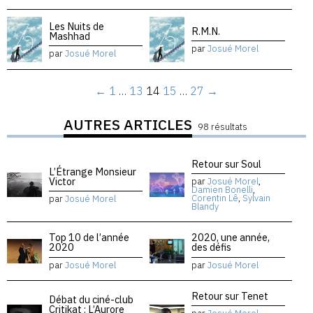
Les Nuits de
R.M.N.
Mashhad
par
Josué Morel
par
Josué Morel
←
1
…
13
14
15
…
27
→
AUTRES ARTICLES
98 résultats
Retour sur Soul
L’Étrange Monsieur
Victor
par
Josué Morel
,
Damien Bonelli
,
Corentin Lê
,
Sylvain
par
Josué Morel
Blandy
Top 10 de l’année
2020, une année,
2020
des défis
par
Josué Morel
par
Josué Morel
Retour sur Tenet
Débat du ciné-club
Critikat : L’Aurore