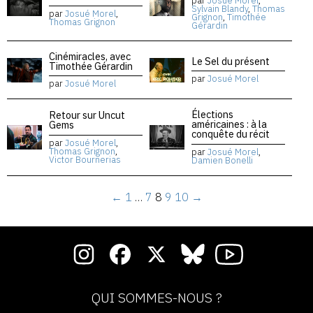
par
Josué Morel
,
Sylvain Blandy
,
Thomas
par
Josué Morel
,
Grignon
,
Timothée
Thomas Grignon
Gérardin
Cinémiracles, avec
Le Sel du présent
Timothée Gérardin
par
Josué Morel
par
Josué Morel
Élections
Retour sur Uncut
américaines : à la
Gems
conquête du récit
par
Josué Morel
,
Thomas Grignon
,
par
Josué Morel
,
Victor Bournerias
Damien Bonelli
←
1
…
7
8
9
10
→
QUI SOMMES-NOUS ?