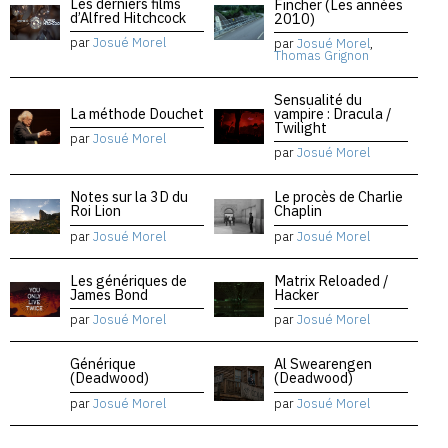
Les derniers films
Fincher (Les années
d’Alfred Hitchcock
2010)
par
Josué Morel
par
Josué Morel
,
Thomas Grignon
Sensualité du
La méthode Douchet
vampire : Dracula /
Twilight
par
Josué Morel
par
Josué Morel
Notes sur la 3D du
Le procès de Charlie
Roi Lion
Chaplin
par
Josué Morel
par
Josué Morel
Les génériques de
Matrix Reloaded /
James Bond
Hacker
par
Josué Morel
par
Josué Morel
Générique
Al Swearengen
(Deadwood)
(Deadwood)
par
Josué Morel
par
Josué Morel