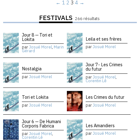
←
1
2
3
4
→
FESTIVALS
266 résultats
Jour 8 — Tori et
Leila et ses frères
Lokita
par
Josué Morel
par
Josué Morel
,
Marin
Gérard
Jour 7- Les Crimes
Nostalgia
du futur
par
Josué Morel
par
Josué Morel
,
Corentin Lê
Tori et Lokita
Les Crimes du futur
par
Josué Morel
par
Josué Morel
Jour 6 — De Humani
Les Amandiers
Corporis Fabrica
par
Josué Morel
par
Josué Morel
,
Corentin Lê