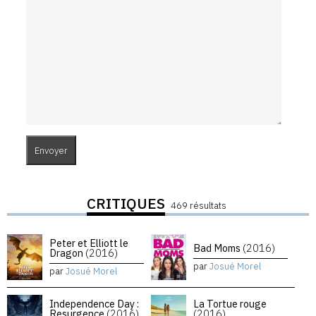
CRITIQUES
469 résultats
Peter et Elliott le
Bad Moms
(2016)
Dragon
(2016)
par
Josué Morel
par
Josué Morel
Independence Day :
La Tortue rouge
Resurgence
(2016)
(2016)