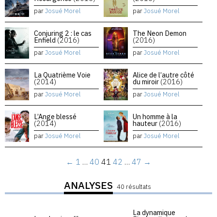
par
Josué Morel
par
Josué Morel
Conjuring 2 : le cas
The Neon Demon
Enfield
(2016)
(2016)
par
Josué Morel
par
Josué Morel
La Quatrième Voie
Alice de l’autre côté
(2014)
du miroir
(2016)
par
Josué Morel
par
Josué Morel
L’Ange blessé
Un homme à la
(2014)
hauteur
(2016)
par
Josué Morel
par
Josué Morel
←
1
…
40
41
42
…
47
→
ANALYSES
40 résultats
La dynamique