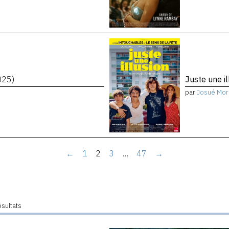
025)
Juste une i
par
Josué Mor
←
1
2
3
…
47
→
ésultats