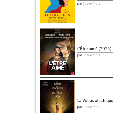
par
Josué Morel
L’Être aimé
(2026)
par
Josué Morel
La Vénus électriqu
par
Josué Morel