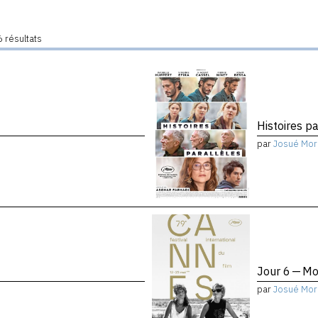
 résultats
Histoires pa
par
Josué Mor
Jour 6 — Mo
par
Josué Mor