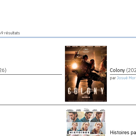
9 résultats
26)
Colony
(20
par
Josué Mor
Histoires p