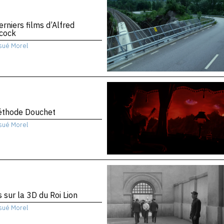
erniers films d’Alfred
hcock
sué Morel
éthode Douchet
sué Morel
 sur la 3D du Roi Lion
sué Morel