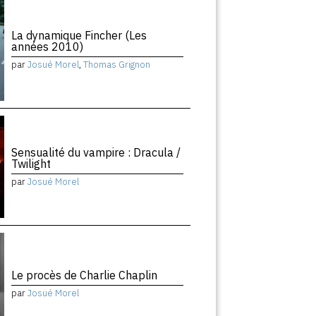
La dynamique Fincher (Les
années 2010)
par
Josué Morel
,
Thomas Grignon
Sensualité du vampire : Dracula /
Twilight
par
Josué Morel
Le procès de Charlie Chaplin
par
Josué Morel