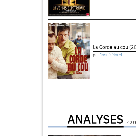
La Corde au cou
(2
par
Josué Morel
ANALYSES
40 r