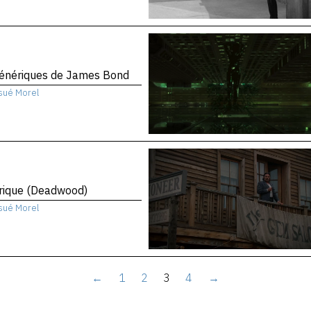
génériques de James Bond
sué Morel
rique (Deadwood)
sué Morel
←
1
2
3
4
→