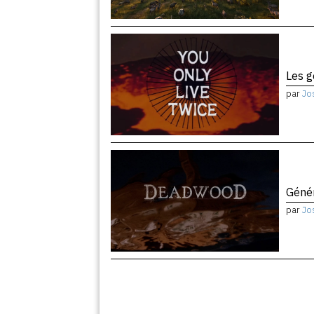
Les 
par
Jo
Géné
par
Jo