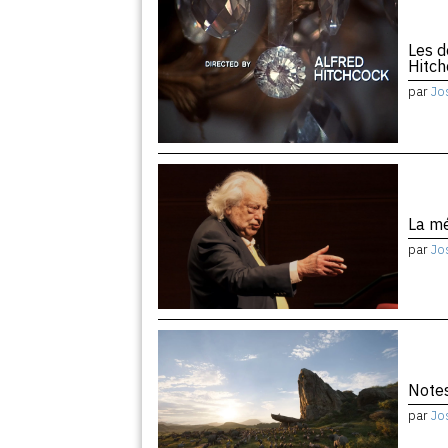
Les d
Hitc
par
Jo
La m
par
Jo
Notes
par
Jo