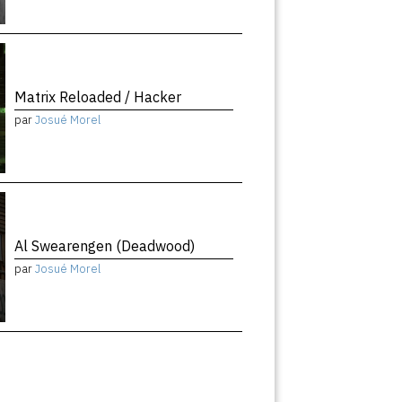
Matrix Reloaded / Hacker
par
Josué Morel
Al Swearengen (Deadwood)
par
Josué Morel