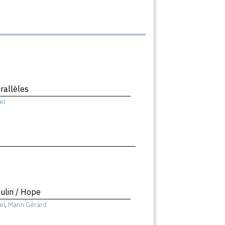
rallèles
el
ulin / Hope
el
,
Marin Gérard