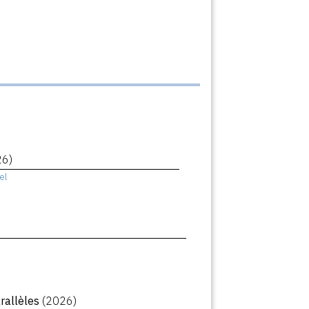
26)
el
arallèles
(2026)