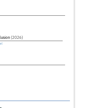
llusion
(2026)
el