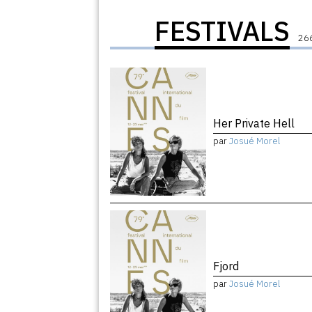
FESTIVALS
266
Her Private Hell
par
Josué Morel
Fjord
par
Josué Morel