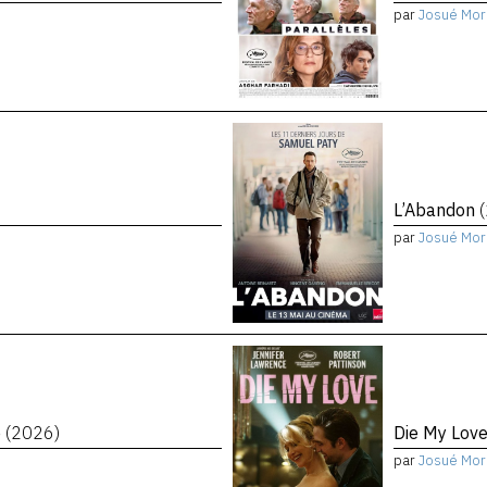
par
Josué Mor
L’Abandon
par
Josué Mor
e
(2026)
Die My Lov
par
Josué Mor