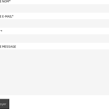
E NOM
*
E E-MAIL
*
T
*
E MESSAGE