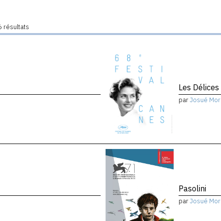
 résultats
Les Délices
par
Josué Mor
Pasolini
par
Josué Mor