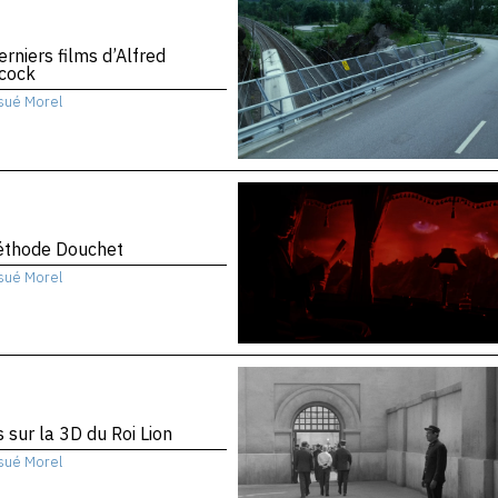
erniers films d’Alfred
hcock
sué Morel
éthode Douchet
sué Morel
 sur la 3D du Roi Lion
sué Morel