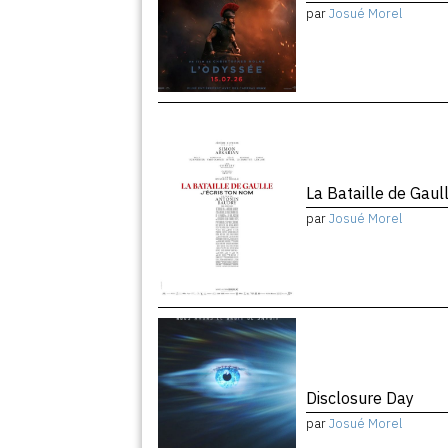
par
Josué Morel
La Bataille de Gaul
par
Josué Morel
Disclosure Day
par
Josué Morel