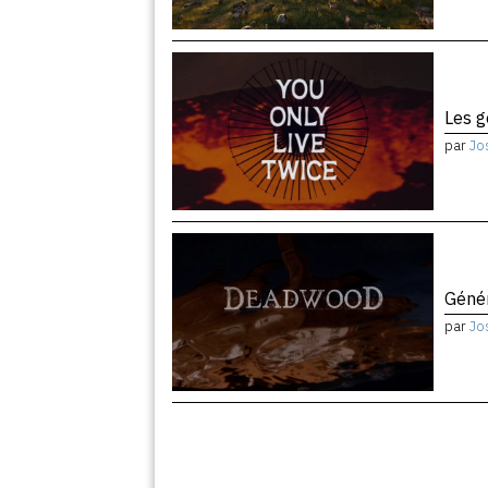
Les 
par
Jo
Géné
par
Jo