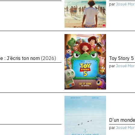
par
Josué Mor
le : J’écris ton nom
(2026)
Toy Story 5
par
Josué Mor
D’un monde 
par
Josué Mor