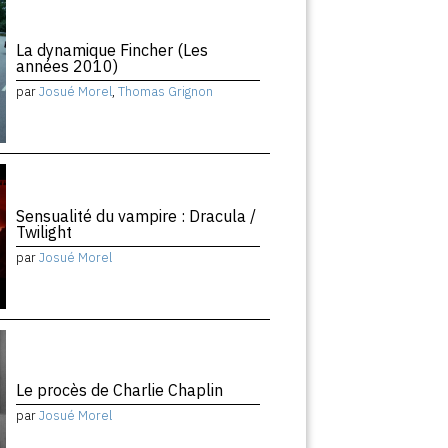
La dynamique Fincher (Les
années 2010)
par
Josué Morel
,
Thomas Grignon
Sensualité du vampire : Dracula /
Twilight
par
Josué Morel
Le procès de Charlie Chaplin
par
Josué Morel