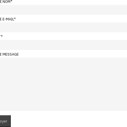
E NOM
*
E E-MAIL
*
T
*
E MESSAGE