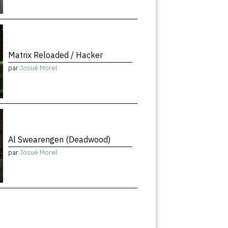
Matrix Reloaded / Hacker
par
Josué Morel
Al Swearengen (Deadwood)
par
Josué Morel