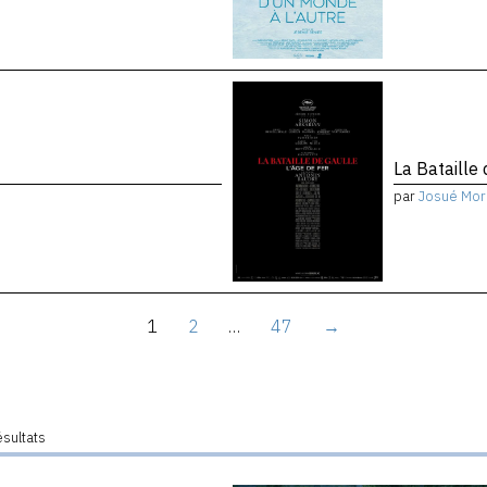
La Bataille 
par
Josué Mor
1
2
…
47
→
ésultats