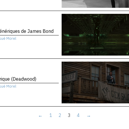
génériques de James Bond
sué Morel
rique (Deadwood)
sué Morel
←
1
2
3
4
→