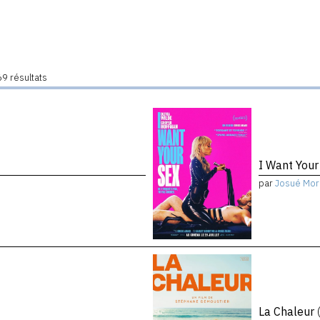
9 résultats
I Want You
par
Josué Mor
La Chaleur