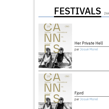
FESTIVALS
266
Her Private Hell
par
Josué Morel
Fjord
par
Josué Morel