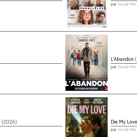
par
Josué Mor
L’Abandon
par
Josué Mor
e
(2026)
Die My Lov
par
Josué Mor