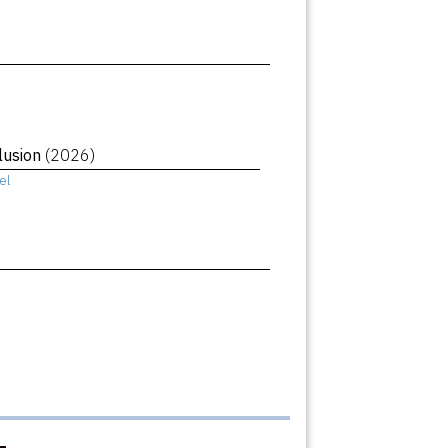
llusion
(2026)
el