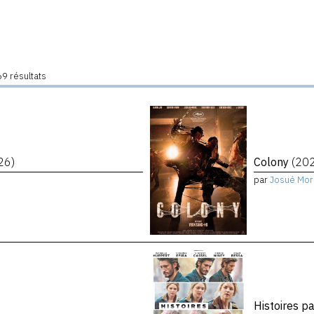
9 résultats
26)
Colony
(20
par
Josué Mor
Histoires p