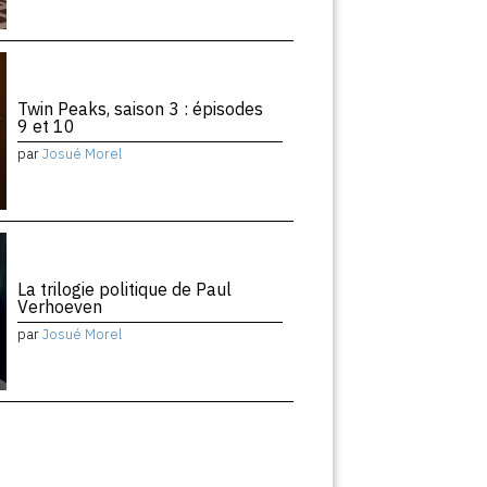
Twin Peaks, saison 3 : épisodes
9 et 10
par
Josué Morel
La trilogie politique de Paul
Verhoeven
par
Josué Morel