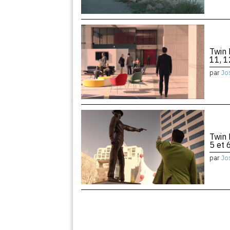
Twin 
11, 1
par
Jo
Twin 
5 et 
par
Jo