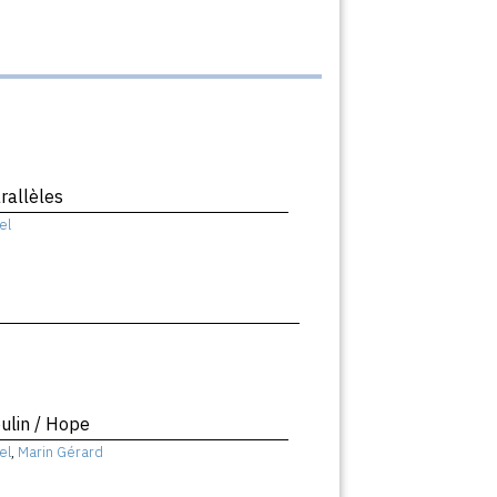
rallèles
el
ulin / Hope
el
,
Marin Gérard