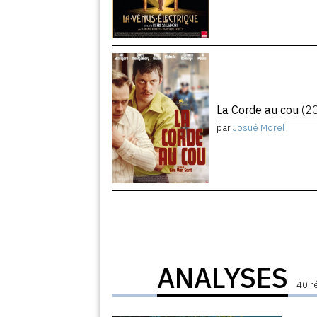
La Corde au cou
(2
par
Josué Morel
ANALYSES
40 r