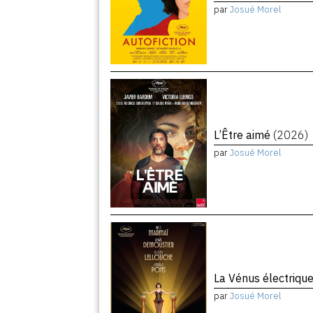
par
Josué Morel
L’Être aimé
(2026)
par
Josué Morel
La Vénus électriqu
par
Josué Morel