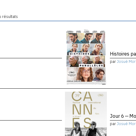
 résultats
Histoires pa
par
Josué Mor
Jour 6 — Mo
par
Josué Mor