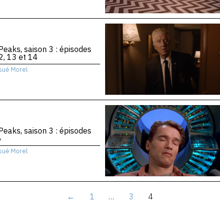
Peaks, saison 3 : épisodes
2, 13 et 14
sué Morel
Peaks, saison 3 : épisodes
6
sué Morel
←
1
…
3
4