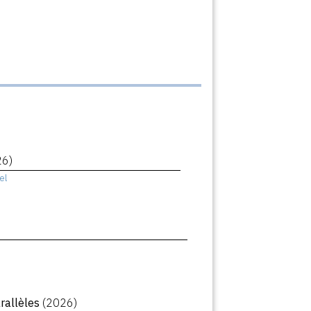
26)
el
arallèles
(2026)