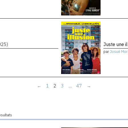
025)
Juste une i
par
Josué Mor
←
1
2
3
…
47
→
ésultats