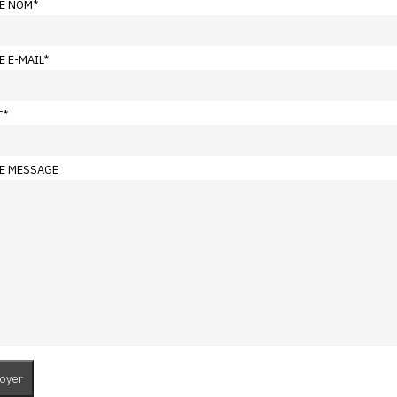
E NOM
*
E E-MAIL
*
T
*
E MESSAGE