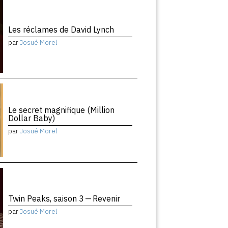
Les réclames de David Lynch
par
Josué Morel
Le secret magnifique (Million
Dollar Baby)
par
Josué Morel
Twin Peaks, saison 3 — Revenir
par
Josué Morel