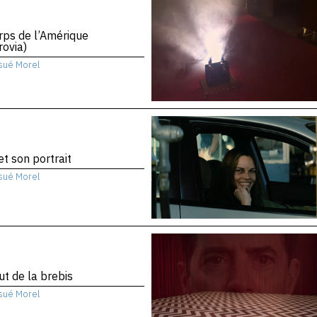
rps de l’Amérique
ovia)
sué Morel
 et son portrait
sué Morel
ut de la brebis
sué Morel