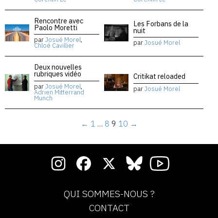
Rencontre avec
Les Forbans de la
Paolo Moretti
nuit
par
Josué Morel
,
par
Josué Morel
Chloé Cavillier
Deux nouvelles
rubriques vidéo
Critikat reloaded
par
Josué Morel
,
par
Josué Morel
Adrien Mitterrand
Munch
←
1
…
8
9
10
→
QUI SOMMES-NOUS ?
CONTACT