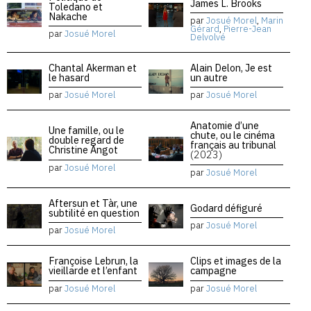
James L. Brooks
Toledano et
Nakache
par
Josué Morel
,
Marin
Gérard
,
Pierre-Jean
par
Josué Morel
Delvolvé
Chantal Akerman et
Alain Delon, Je est
le hasard
un autre
par
Josué Morel
par
Josué Morel
Anatomie d’une
Une famille, ou le
chute, ou le cinéma
double regard de
français au tribunal
Christine Angot
(2023)
par
Josué Morel
par
Josué Morel
Aftersun et Tàr, une
Godard défiguré
subtilité en question
par
Josué Morel
par
Josué Morel
Françoise Lebrun, la
Clips et images de la
vieillarde et l’enfant
campagne
par
Josué Morel
par
Josué Morel