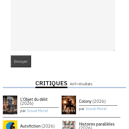
CRITIQUES
469 résultats
L’Objet du délit
Colony
(2026)
(2026)
par
Josué Morel
par
Josué Morel
Histoires parallèles
Autofiction
(2026)
(2026)