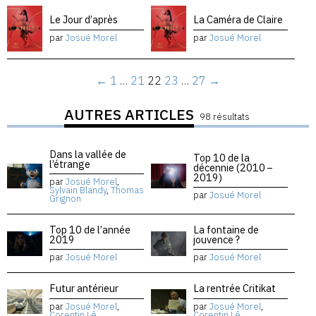
Le Jour d’après
La Caméra de Claire
par
Josué Morel
par
Josué Morel
←
1
…
21
22
23
…
27
→
AUTRES ARTICLES
98 résultats
Dans la vallée de
Top 10 de la
l’étrange
décennie (2010 –
2019)
par
Josué Morel
,
Sylvain Blandy
,
Thomas
par
Josué Morel
Grignon
Top 10 de l’année
La fontaine de
2019
jouvence ?
par
Josué Morel
par
Josué Morel
Futur antérieur
La rentrée Critikat
par
Josué Morel
,
par
Josué Morel
,
Corentin Lê
Corentin Lê