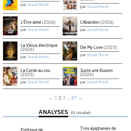
par
Josué Morel
par
Josué Morel
L’Être aimé
(2026)
L’Abandon
(2026)
par
Josué Morel
par
Josué Morel
La Vénus électrique
Die My Love
(2025)
(2026)
par
Josué Morel
par
Josué Morel
La Corde au cou
Juste une illusion
(2025)
(2026)
par
Josué Morel
par
Josué Morel
←
1
2
3
…
47
→
ANALYSES
40 résultats
Trois épiphanies de
Politique de