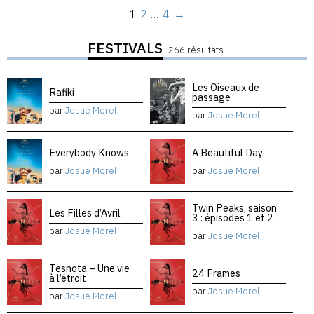
1
2
…
4
→
FESTIVALS
266 résultats
Les Oiseaux de
Rafiki
passage
par
Josué Morel
par
Josué Morel
Everybody Knows
A Beautiful Day
par
Josué Morel
par
Josué Morel
Twin Peaks, saison
Les Filles d’Avril
3 : épisodes 1 et 2
par
Josué Morel
par
Josué Morel
Tesnota – Une vie
24 Frames
à l’étroit
par
Josué Morel
par
Josué Morel