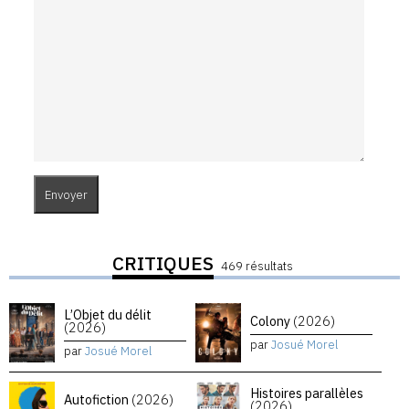
CRITIQUES
469 résultats
L’Objet du délit
Colony
(2026)
(2026)
par
Josué Morel
par
Josué Morel
Histoires parallèles
Autofiction
(2026)
(2026)