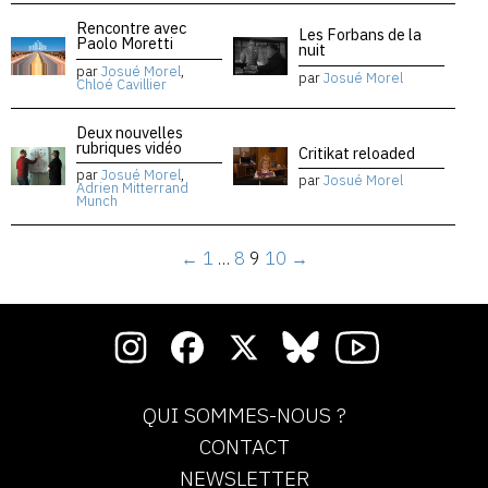
Rencontre avec
Les Forbans de la
Paolo Moretti
nuit
par
Josué Morel
,
par
Josué Morel
Chloé Cavillier
Deux nouvelles
rubriques vidéo
Critikat reloaded
par
Josué Morel
,
par
Josué Morel
Adrien Mitterrand
Munch
←
1
…
8
9
10
→
QUI SOMMES-NOUS ?
CONTACT
NEWSLETTER