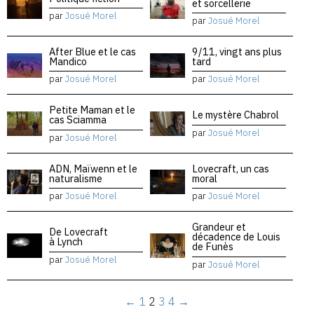
et sorcellerie
par
Josué Morel
par
Josué Morel
After Blue et le cas
9/11, vingt ans plus
Mandico
tard
par
Josué Morel
par
Josué Morel
Petite Maman et le
Le mystère Chabrol
cas Sciamma
par
Josué Morel
par
Josué Morel
ADN, Maïwenn et le
Lovecraft, un cas
naturalisme
moral
par
Josué Morel
par
Josué Morel
Grandeur et
De Lovecraft
décadence de Louis
à Lynch
de Funès
par
Josué Morel
par
Josué Morel
←
1
2
3
4
→