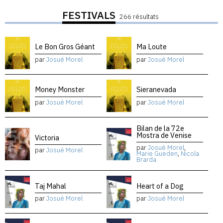
FESTIVALS
266 résultats
Le Bon Gros Géant
Ma Loute
par
Josué Morel
par
Josué Morel
Money Monster
Sieranevada
par
Josué Morel
par
Josué Morel
Bilan de la 72e
Mostra de Venise
Victoria
par
Josué Morel
,
par
Josué Morel
Marie Gueden
,
Nicola
Brarda
Taj Mahal
Heart of a Dog
par
Josué Morel
par
Josué Morel