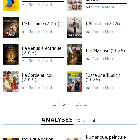
par
Josué Morel
par
Josué Morel
L’Être aimé
(2026)
L’Abandon
(2026)
par
Josué Morel
par
Josué Morel
La Vénus électrique
Die My Love
(2025)
(2026)
par
Josué Morel
par
Josué Morel
La Corde au cou
Juste une illusion
(2025)
(2026)
par
Josué Morel
par
Josué Morel
←
1
2
3
…
47
→
ANALYSES
40 résultats
Numérique, peinture
Politique fiction