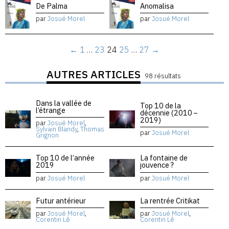
De Palma
Anomalisa
par
Josué Morel
par
Josué Morel
←
1
…
23
24
25
…
27
→
AUTRES ARTICLES
98 résultats
Dans la vallée de
Top 10 de la
l’étrange
décennie (2010 –
2019)
par
Josué Morel
,
Sylvain Blandy
,
Thomas
par
Josué Morel
Grignon
Top 10 de l’année
La fontaine de
2019
jouvence ?
par
Josué Morel
par
Josué Morel
Futur antérieur
La rentrée Critikat
par
Josué Morel
,
par
Josué Morel
,
Corentin Lê
Corentin Lê