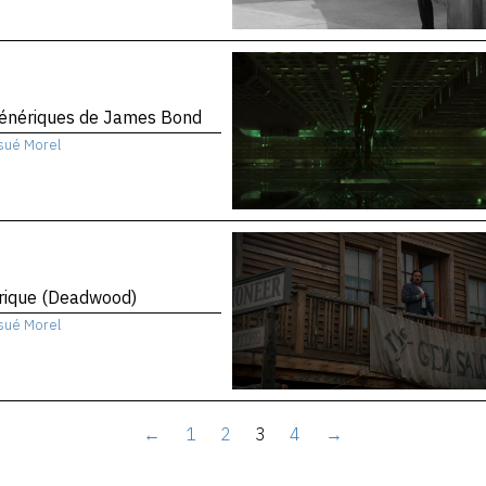
génériques de James Bond
sué Morel
rique (Deadwood)
sué Morel
←
1
2
3
4
→