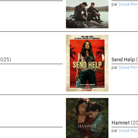
par
Josué Mor
2025)
Send Help
par
Josué Mor
Hamnet
(2
par
Josué Mor