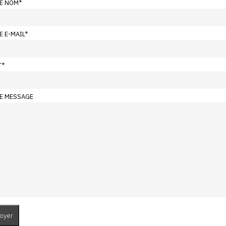
E NOM
*
E E-MAIL
*
T
*
E MESSAGE