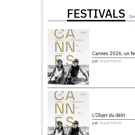
FESTIVALS
266
Cannes 2026, un fe
par
Josué Morel
L’Objet du délit
par
Josué Morel