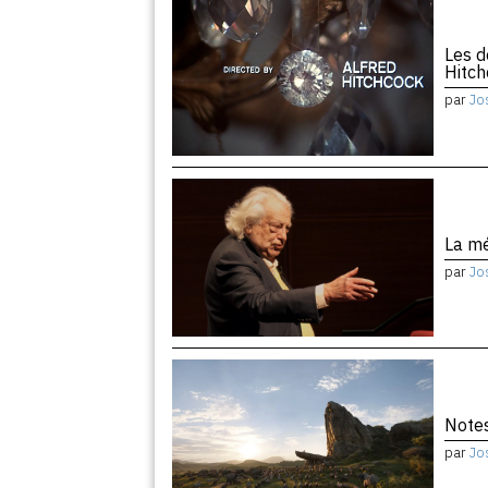
Les d
Hitc
par
Jo
La m
par
Jo
Notes
par
Jo