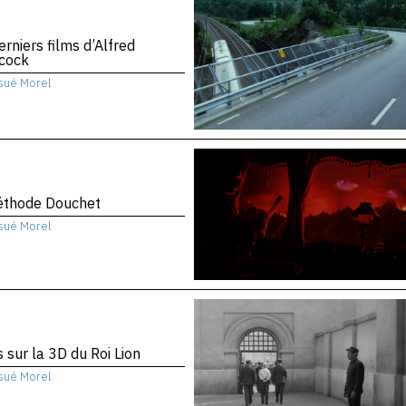
erniers films d’Alfred
hcock
sué Morel
éthode Douchet
sué Morel
 sur la 3D du Roi Lion
sué Morel