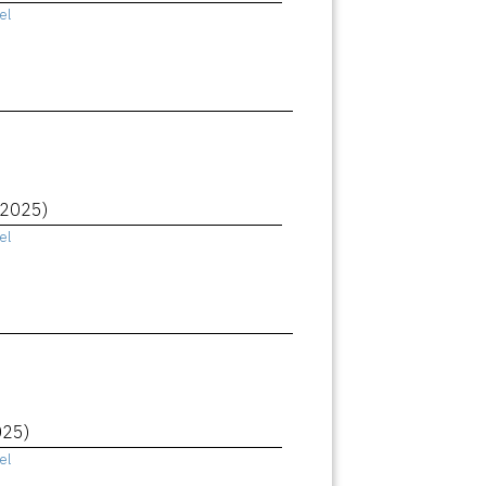
el
(2025)
el
025)
el