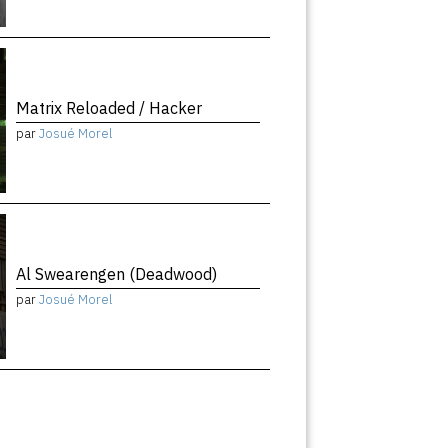
Matrix Reloaded / Hacker
par
Josué Morel
Al Swearengen (Deadwood)
par
Josué Morel