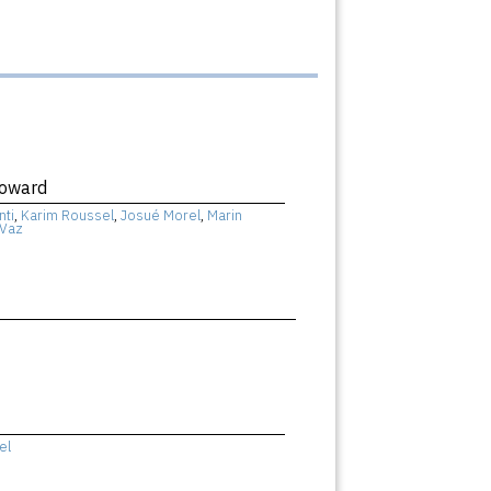
Coward
nti
,
Karim Roussel
,
Josué Morel
,
Marin
 Vaz
el