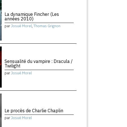
La dynamique Fincher (Les
années 2010)
par
Josué Morel
,
Thomas Grignon
Sensualité du vampire : Dracula /
Twilight
par
Josué Morel
Le procès de Charlie Chaplin
par
Josué Morel