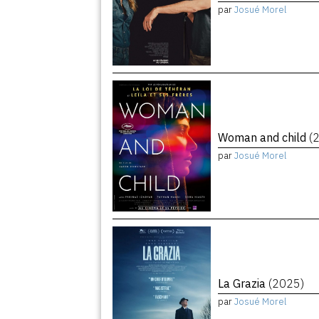
par
Josué Morel
Woman and child
(
par
Josué Morel
La Grazia
(2025)
par
Josué Morel