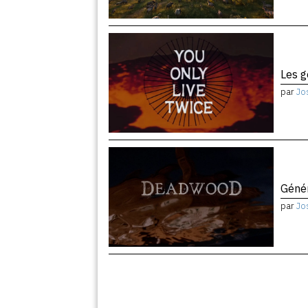
Les 
par
Jo
Géné
par
Jo