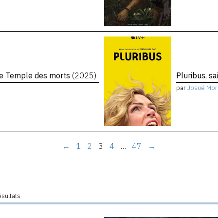
 Le Temple des morts
(2025)
Pluribus, s
par
Josué Mor
←
1
2
3
4
…
47
→
ésultats