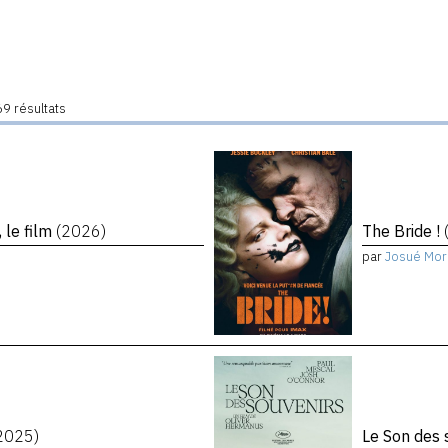
9 résultats
 le film
(2026)
The Bride !
par
Josué Mor
2025)
Le Son des 