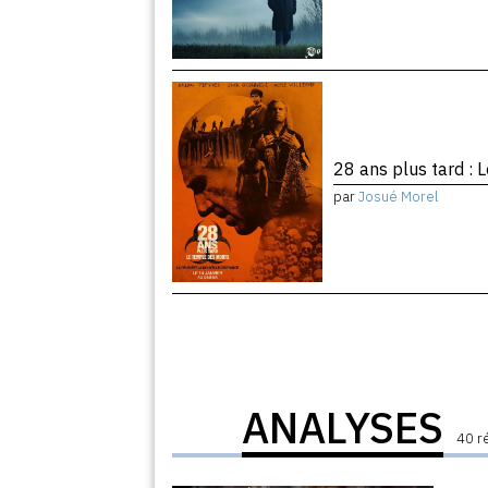
28 ans plus tard :
par
Josué Morel
ANALYSES
40 r