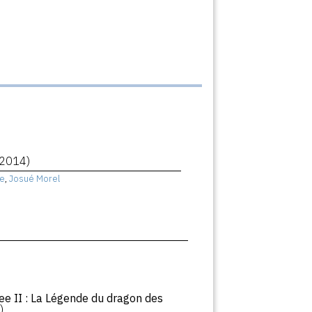
(2014)
e
,
Josué Morel
ee II : La Légende du dragon des
)