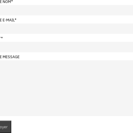
E NOM
*
E E-MAIL
*
T
*
E MESSAGE