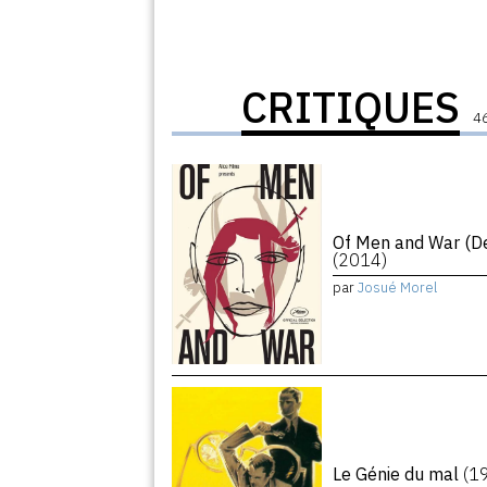
CRITIQUES
46
Of Men and War (De
(2014)
par
Josué Morel
Le Génie du mal
(1