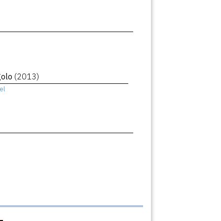
golo
(2013)
el