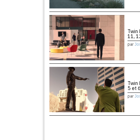
Twin 
11, 1
par
Jo
Twin 
5 et 
par
Jo