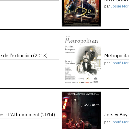
par
Josué Mor
e de l’extinction
(2013)
Metropolit
par
Josué Mor
es : L’Affrontement
(2014)
Jersey Boy
par
Josué Mor