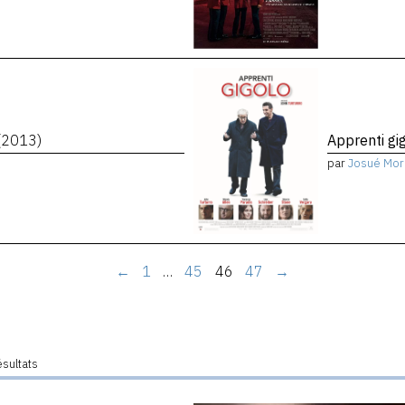
(2013)
Apprenti gi
par
Josué Mor
←
1
…
45
46
47
→
ésultats