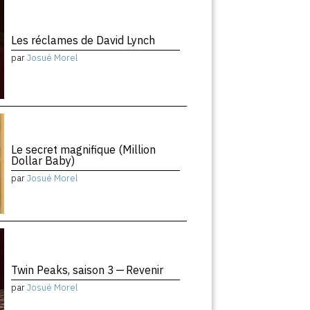
Les réclames de David Lynch
par
Josué Morel
Le secret magnifique (Million
Dollar Baby)
par
Josué Morel
Twin Peaks, saison 3 — Revenir
par
Josué Morel