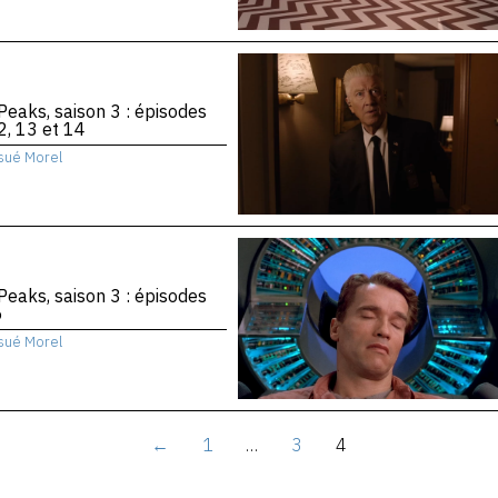
Peaks, saison 3 : épisodes
2, 13 et 14
sué Morel
Peaks, saison 3 : épisodes
6
sué Morel
←
1
…
3
4