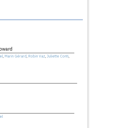
Coward
el
,
Marin Gérard
,
Robin Vaz
,
Juliette Conti
,
el