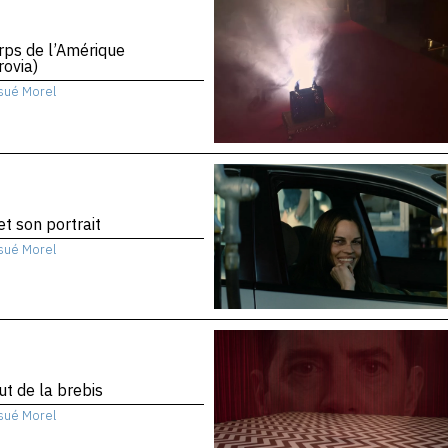
rps de l’Amérique
ovia)
sué Morel
 et son portrait
sué Morel
ut de la brebis
sué Morel