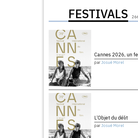
FESTIVALS
266
Cannes 2026, un fe
par
Josué Morel
L’Objet du délit
par
Josué Morel