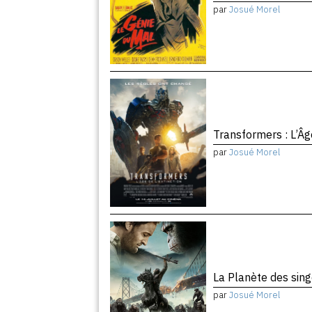
par
Josué Morel
Transformers : L’Âg
par
Josué Morel
La Planète des sing
par
Josué Morel