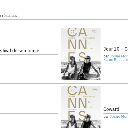
 résultats
Jour 10 — 
stival de son temps
par
Josué Mor
Karim Roussel
Coward
par
Josué Mor