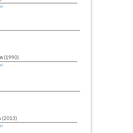
el
an
(1990)
el
s
(2013)
el