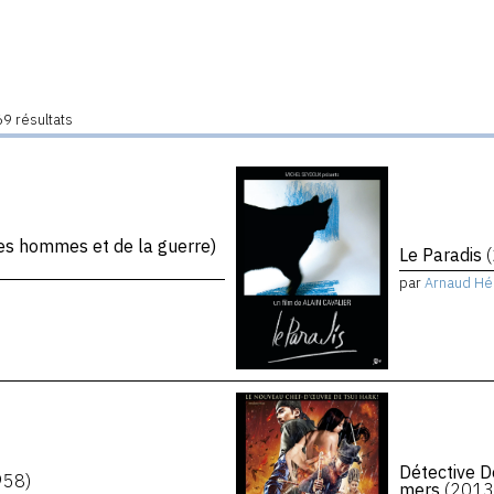
9 résultats
s hommes et de la guerre)
Le Paradis
par
Arnaud Hé
Détective D
958)
mers
(2013