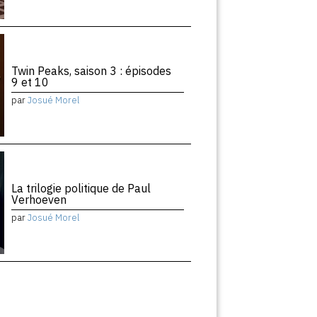
Twin Peaks, saison 3 : épisodes
9 et 10
par
Josué Morel
La trilogie politique de Paul
Verhoeven
par
Josué Morel