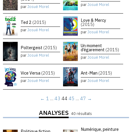
par
Josué Morel
par
Josué Morel
Love & Mercy
Ted 2
(2015)
(2015)
par
Josué Morel
par
Josué Morel
Un moment
Poltergeist
(2015)
d’égarement
(2015)
par
Josué Morel
par
Josué Morel
Vice Versa
(2015)
Ant-Man
(2015)
par
Josué Morel
par
Josué Morel
←
1
…
43
44
45
…
47
→
ANALYSES
40 résultats
Numérique, peinture
Politique fiction