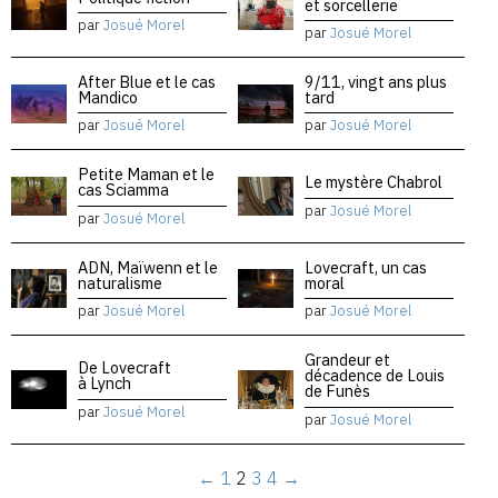
et sorcellerie
par
Josué Morel
par
Josué Morel
After Blue et le cas
9/11, vingt ans plus
Mandico
tard
par
Josué Morel
par
Josué Morel
Petite Maman et le
Le mystère Chabrol
cas Sciamma
par
Josué Morel
par
Josué Morel
ADN, Maïwenn et le
Lovecraft, un cas
naturalisme
moral
par
Josué Morel
par
Josué Morel
Grandeur et
De Lovecraft
décadence de Louis
à Lynch
de Funès
par
Josué Morel
par
Josué Morel
←
1
2
3
4
→