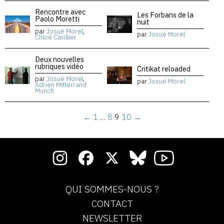
Rencontre avec
Les Forbans de la
Paolo Moretti
nuit
par
Josué Morel
,
par
Josué Morel
Chloé Cavillier
Deux nouvelles
rubriques vidéo
Critikat reloaded
par
Josué Morel
,
par
Josué Morel
Adrien Mitterrand
Munch
←
1
…
8
9
10
→
QUI SOMMES-NOUS ?
CONTACT
NEWSLETTER