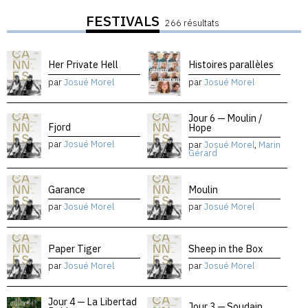
FESTIVALS
266 résultats
Her Private Hell
Histoires parallèles
par
Josué Morel
par
Josué Morel
Jour 6 — Moulin /
Fjord
Hope
par
Josué Morel
par
Josué Morel
,
Marin
Gérard
Garance
Moulin
par
Josué Morel
par
Josué Morel
Paper Tiger
Sheep in the Box
par
Josué Morel
par
Josué Morel
Jour 4 — La Libertad
Jour 3 — Soudain