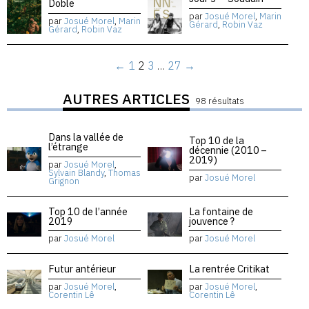
Doble
par
Josué Morel
,
Marin
par
Josué Morel
,
Marin
Gérard
,
Robin Vaz
Gérard
,
Robin Vaz
←
1
2
3
…
27
→
AUTRES ARTICLES
98 résultats
Dans la vallée de
Top 10 de la
l’étrange
décennie (2010 –
2019)
par
Josué Morel
,
Sylvain Blandy
,
Thomas
par
Josué Morel
Grignon
Top 10 de l’année
La fontaine de
2019
jouvence ?
par
Josué Morel
par
Josué Morel
Futur antérieur
La rentrée Critikat
par
Josué Morel
,
par
Josué Morel
,
Corentin Lê
Corentin Lê