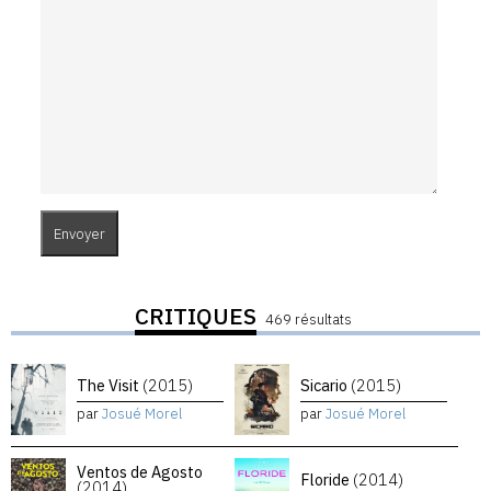
CRITIQUES
469 résultats
The Visit
(2015)
Sicario
(2015)
par
Josué Morel
par
Josué Morel
Ventos de Agosto
Floride
(2014)
(2014)