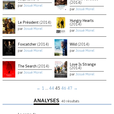
(2014)
par
Josué Morel
par
Josué Morel
Hungry Hearts
Le Président
(2014)
(2014)
par
Josué Morel
par
Josué Morel
Foxcatcher
(2014)
Wild
(2014)
par
Josué Morel
par
Josué Morel
Love Is Strange
The Search
(2014)
(2014)
par
Josué Morel
par
Josué Morel
←
1
…
44
45
46
47
→
ANALYSES
40 résultats