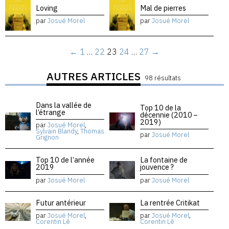
Loving
Mal de pierres
par
Josué Morel
par
Josué Morel
←
1
…
22
23
24
…
27
→
AUTRES ARTICLES
98 résultats
Dans la vallée de
Top 10 de la
l’étrange
décennie (2010 –
2019)
par
Josué Morel
,
Sylvain Blandy
,
Thomas
par
Josué Morel
Grignon
Top 10 de l’année
La fontaine de
2019
jouvence ?
par
Josué Morel
par
Josué Morel
Futur antérieur
La rentrée Critikat
par
Josué Morel
,
par
Josué Morel
,
Corentin Lê
Corentin Lê