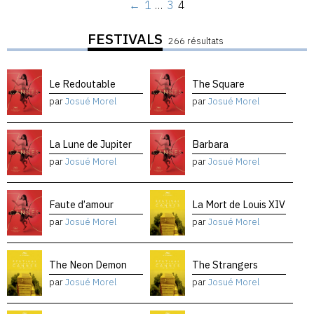
←
1
…
3
4
FESTIVALS
266 résultats
Le Redoutable
The Square
par
Josué Morel
par
Josué Morel
La Lune de Jupiter
Barbara
par
Josué Morel
par
Josué Morel
Faute d’amour
La Mort de Louis XIV
par
Josué Morel
par
Josué Morel
The Neon Demon
The Strangers
par
Josué Morel
par
Josué Morel