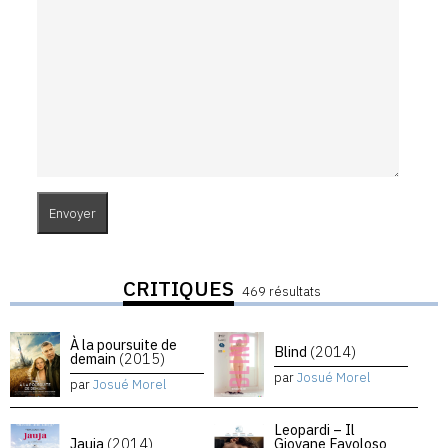
CRITIQUES
469 résultats
À la poursuite de
Blind
(2014)
demain
(2015)
par
Josué Morel
par
Josué Morel
Leopardi – Il
Jauja
(2014)
Giovane Favoloso