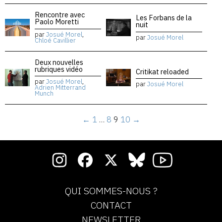
Rencontre avec
Les Forbans de la
Paolo Moretti
nuit
par
Josué Morel
,
par
Josué Morel
Chloé Cavillier
Deux nouvelles
rubriques vidéo
Critikat reloaded
par
Josué Morel
,
par
Josué Morel
Adrien Mitterrand
Munch
←
1
…
8
9
10
→
QUI SOMMES-NOUS ?
CONTACT
NEWSLETTER