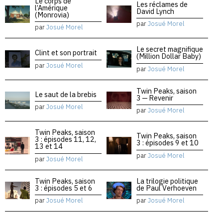
Le corps de
Les réclames de
l’Amérique
David Lynch
(Monrovia)
par
Josué Morel
par
Josué Morel
Le secret magnifique
Clint et son portrait
(Million Dollar Baby)
par
Josué Morel
par
Josué Morel
Twin Peaks, saison
Le saut de la brebis
3 — Revenir
par
Josué Morel
par
Josué Morel
Twin Peaks, saison
Twin Peaks, saison
3 : épisodes 11, 12,
3 : épisodes 9 et 10
13 et 14
par
Josué Morel
par
Josué Morel
Twin Peaks, saison
La trilogie politique
3 : épisodes 5 et 6
de Paul Verhoeven
par
Josué Morel
par
Josué Morel