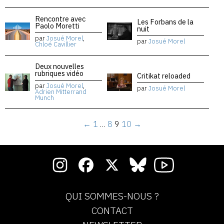
Rencontre avec
Les Forbans de la
Paolo Moretti
nuit
par
Josué Morel
,
par
Josué Morel
Chloé Cavillier
Deux nouvelles
rubriques vidéo
Critikat reloaded
par
Josué Morel
,
par
Josué Morel
Adrien Mitterrand
Munch
←
1
…
8
9
10
→
QUI SOMMES-NOUS ?
CONTACT