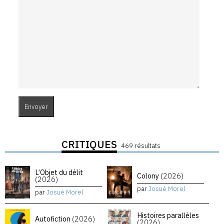
CRITIQUES
469 résultats
L’Objet du délit
Colony
(2026)
(2026)
par
Josué Morel
par
Josué Morel
Histoires parallèles
Autofiction
(2026)
(2026)