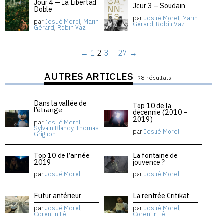
Jour 4 — La Libertad
Jour 3 — Soudain
Doble
par
Josué Morel
,
Marin
par
Josué Morel
,
Marin
Gérard
,
Robin Vaz
Gérard
,
Robin Vaz
←
1
2
3
…
27
→
AUTRES ARTICLES
98 résultats
Dans la vallée de
Top 10 de la
l’étrange
décennie (2010 –
2019)
par
Josué Morel
,
Sylvain Blandy
,
Thomas
par
Josué Morel
Grignon
Top 10 de l’année
La fontaine de
2019
jouvence ?
par
Josué Morel
par
Josué Morel
Futur antérieur
La rentrée Critikat
par
Josué Morel
,
par
Josué Morel
,
Corentin Lê
Corentin Lê