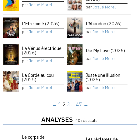
par
Josué Morel
par
Josué Morel
L’Être aimé
(2026)
L’Abandon
(2026)
par
Josué Morel
par
Josué Morel
La Vénus électrique
Die My Love
(2025)
(2026)
par
Josué Morel
par
Josué Morel
La Corde au cou
Juste une illusion
(2025)
(2026)
par
Josué Morel
par
Josué Morel
←
1
2
3
…
47
→
ANALYSES
40 résultats
Le corps de
Les réclames de