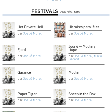
FESTIVALS
266 résultats
Her Private Hell
Histoires parallèles
par
Josué Morel
par
Josué Morel
Jour 6 — Moulin /
Fjord
Hope
par
Josué Morel
par
Josué Morel
,
Marin
Gérard
Garance
Moulin
par
Josué Morel
par
Josué Morel
Paper Tiger
Sheep in the Box
par
Josué Morel
par
Josué Morel