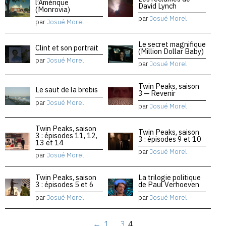
l’Amérique
David Lynch
(Monrovia)
par
Josué Morel
par
Josué Morel
Le secret magnifique
Clint et son portrait
(Million Dollar Baby)
par
Josué Morel
par
Josué Morel
Twin Peaks, saison
Le saut de la brebis
3 — Revenir
par
Josué Morel
par
Josué Morel
Twin Peaks, saison
Twin Peaks, saison
3 : épisodes 11, 12,
3 : épisodes 9 et 10
13 et 14
par
Josué Morel
par
Josué Morel
Twin Peaks, saison
La trilogie politique
3 : épisodes 5 et 6
de Paul Verhoeven
par
Josué Morel
par
Josué Morel
←
1
…
3
4