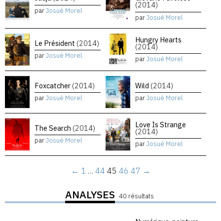
(2014)
par
Josué Morel
par
Josué Morel
Hungry Hearts
Le Président
(2014)
(2014)
par
Josué Morel
par
Josué Morel
Foxcatcher
(2014)
Wild
(2014)
par
Josué Morel
par
Josué Morel
Love Is Strange
The Search
(2014)
(2014)
par
Josué Morel
par
Josué Morel
←
1
…
44
45
46
47
→
ANALYSES
40 résultats