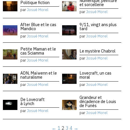
Numérique, peinture
Politique fiction
et sorcellerie
par
Josué Morel
par
Josué Morel
After Blue et le cas
9/11, vingt ans plus
Mandico
tard
par
Josué Morel
par
Josué Morel
Petite Maman et le
Le mystère Chabrol
cas Sciamma
par
Josué Morel
par
Josué Morel
ADN, Maïwenn et le
Lovecraft, un cas
naturalisme
moral
par
Josué Morel
par
Josué Morel
Grandeur et
De Lovecraft
décadence de Louis
à Lynch
de Funès
par
Josué Morel
par
Josué Morel
←
1
2
3
4
→