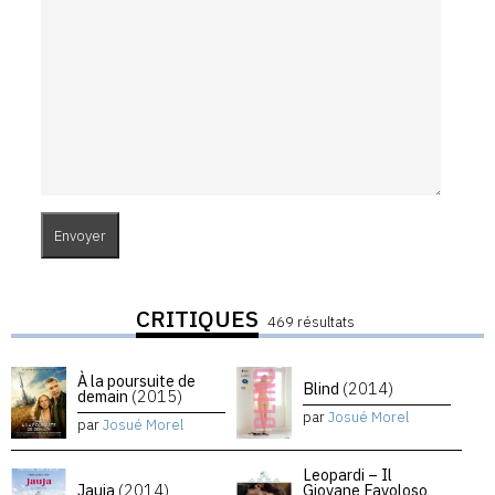
CRITIQUES
469 résultats
À la poursuite de
Blind
(2014)
demain
(2015)
par
Josué Morel
par
Josué Morel
Leopardi – Il
Jauja
(2014)
Giovane Favoloso