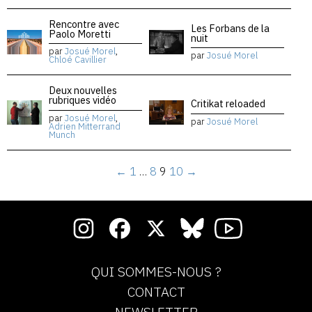
Rencontre avec
Les Forbans de la
Paolo Moretti
nuit
par
Josué Morel
,
par
Josué Morel
Chloé Cavillier
Deux nouvelles
rubriques vidéo
Critikat reloaded
par
Josué Morel
,
par
Josué Morel
Adrien Mitterrand
Munch
←
1
…
8
9
10
→
QUI SOMMES-NOUS ?
CONTACT
NEWSLETTER