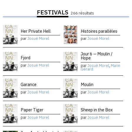
FESTIVALS
266 résultats
Her Private Hell
Histoires parallèles
par
Josué Morel
par
Josué Morel
Jour 6 — Moulin /
Fjord
Hope
par
Josué Morel
par
Josué Morel
,
Marin
Gérard
Garance
Moulin
par
Josué Morel
par
Josué Morel
Paper Tiger
Sheep in the Box
par
Josué Morel
par
Josué Morel