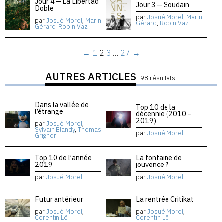
Jour 4 — La Libertad
Jour 3 — Soudain
Doble
par
Josué Morel
,
Marin
par
Josué Morel
,
Marin
Gérard
,
Robin Vaz
Gérard
,
Robin Vaz
←
1
2
3
…
27
→
AUTRES ARTICLES
98 résultats
Dans la vallée de
Top 10 de la
l’étrange
décennie (2010 –
2019)
par
Josué Morel
,
Sylvain Blandy
,
Thomas
par
Josué Morel
Grignon
Top 10 de l’année
La fontaine de
2019
jouvence ?
par
Josué Morel
par
Josué Morel
Futur antérieur
La rentrée Critikat
par
Josué Morel
,
par
Josué Morel
,
Corentin Lê
Corentin Lê