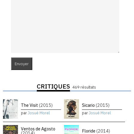
CRITIQUES
469 résultats
The Visit
(2015)
Sicario
(2015)
par
Josué Morel
par
Josué Morel
Ventos de Agosto
Floride
(2014)
(2014)