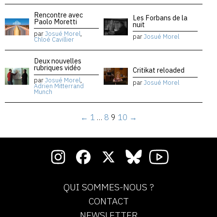
Rencontre avec
Les Forbans de la
Paolo Moretti
nuit
par
Josué Morel
,
par
Josué Morel
Chloé Cavillier
Deux nouvelles
rubriques vidéo
Critikat reloaded
par
Josué Morel
,
par
Josué Morel
Adrien Mitterrand
Munch
←
1
…
8
9
10
→
QUI SOMMES-NOUS ?
CONTACT
NEWSLETTER