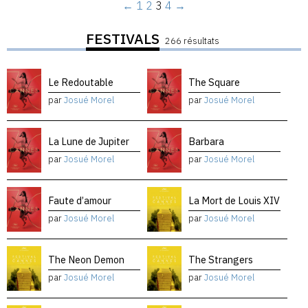
←
1
2
3
4
→
FESTIVALS
266 résultats
Le Redoutable
The Square
par
Josué Morel
par
Josué Morel
La Lune de Jupiter
Barbara
par
Josué Morel
par
Josué Morel
Faute d’amour
La Mort de Louis XIV
par
Josué Morel
par
Josué Morel
The Neon Demon
The Strangers
par
Josué Morel
par
Josué Morel