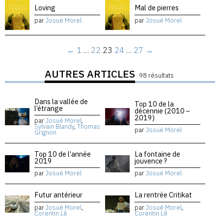
Loving
Mal de pierres
par
Josué Morel
par
Josué Morel
←
1
…
22
23
24
…
27
→
AUTRES ARTICLES
98 résultats
Dans la vallée de
Top 10 de la
l’étrange
décennie (2010 –
2019)
par
Josué Morel
,
Sylvain Blandy
,
Thomas
par
Josué Morel
Grignon
Top 10 de l’année
La fontaine de
2019
jouvence ?
par
Josué Morel
par
Josué Morel
Futur antérieur
La rentrée Critikat
par
Josué Morel
,
par
Josué Morel
,
Corentin Lê
Corentin Lê