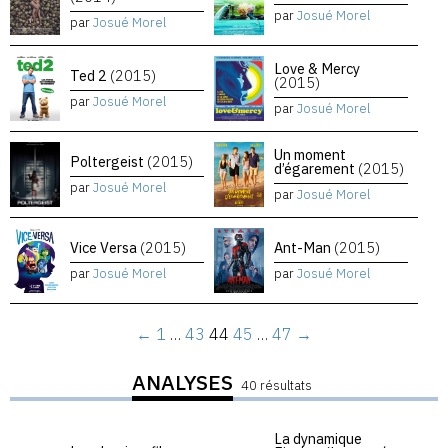
par
Josué Morel
par
Josué Morel
Love & Mercy
Ted 2
(2015)
(2015)
par
Josué Morel
par
Josué Morel
Un moment
Poltergeist
(2015)
d’égarement
(2015)
par
Josué Morel
par
Josué Morel
Vice Versa
(2015)
Ant-Man
(2015)
par
Josué Morel
par
Josué Morel
←
1
…
43
44
45
…
47
→
ANALYSES
40 résultats
La dynamique