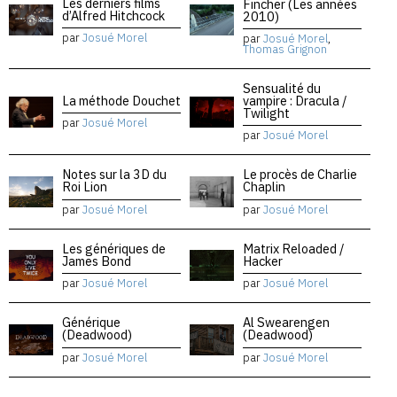
Les derniers films
Fincher (Les années
d’Alfred Hitchcock
2010)
par
Josué Morel
par
Josué Morel
,
Thomas Grignon
Sensualité du
La méthode Douchet
vampire : Dracula /
Twilight
par
Josué Morel
par
Josué Morel
Notes sur la 3D du
Le procès de Charlie
Roi Lion
Chaplin
par
Josué Morel
par
Josué Morel
Les génériques de
Matrix Reloaded /
James Bond
Hacker
par
Josué Morel
par
Josué Morel
Générique
Al Swearengen
(Deadwood)
(Deadwood)
par
Josué Morel
par
Josué Morel