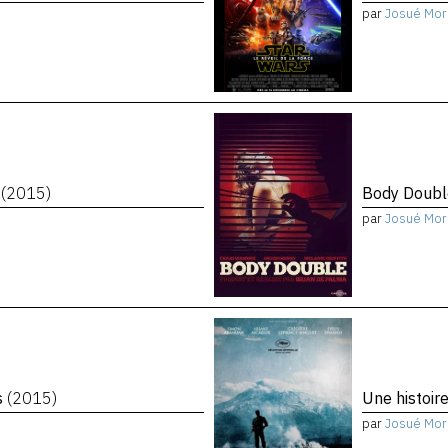
par
Josué Mor
n
(2015)
Body Doub
par
Josué Mor
s
(2015)
Une histoir
par
Josué Mor