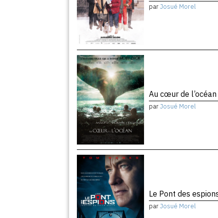
par
Josué Morel
Au cœur de l’océa
par
Josué Morel
Le Pont des espion
par
Josué Morel