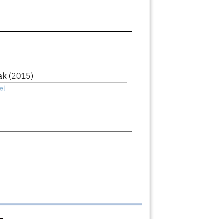
eak
(2015)
el