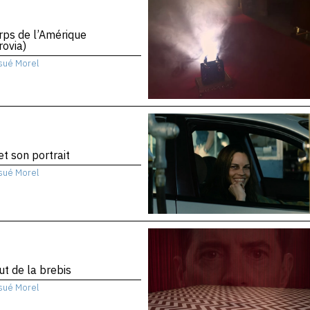
rps de l’Amérique
ovia)
sué Morel
 et son portrait
sué Morel
ut de la brebis
sué Morel