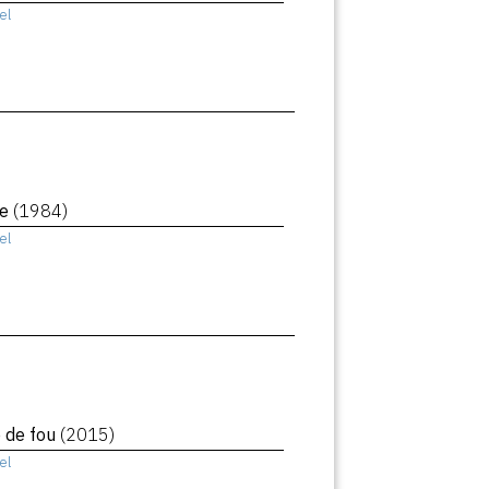
el
le
(1984)
el
e de fou
(2015)
el