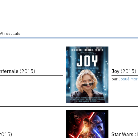
9 résultats
infernale
(2015)
Joy
(2015)
par
Josué Mor
2015)
Star Wars :