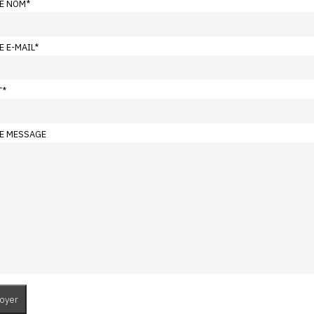
E NOM
*
E E-MAIL
*
T
*
E MESSAGE