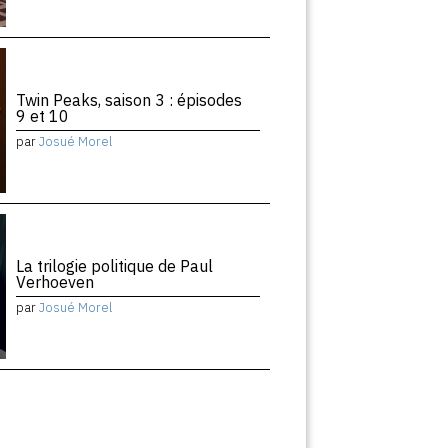
Twin Peaks, saison 3 : épisodes
9 et 10
par
Josué Morel
La trilogie politique de Paul
Verhoeven
par
Josué Morel