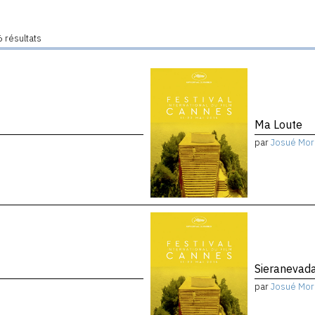
 résultats
Ma Loute
par
Josué Mor
Sieranevad
par
Josué Mor