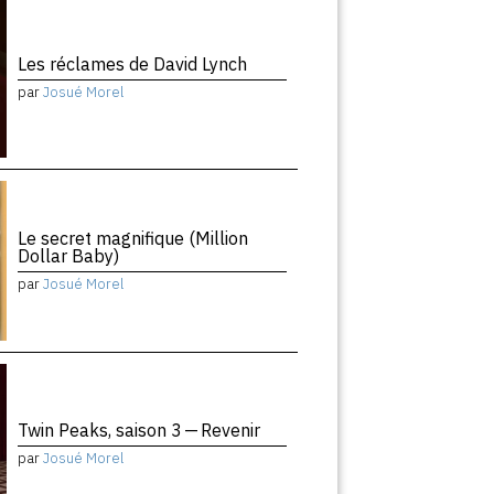
Les réclames de David Lynch
par
Josué Morel
Le secret magnifique (Million
Dollar Baby)
par
Josué Morel
Twin Peaks, saison 3 — Revenir
par
Josué Morel