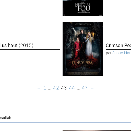
plus haut
(2015)
Crimson P
par
Josué Mor
←
1
…
42
43
44
…
47
→
ésultats