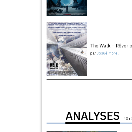
The Walk – Rêver 
par
Josué Morel
ANALYSES
40 r