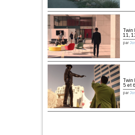
Twin 
11, 1
par
Jo
Twin 
5 et 
par
Jo