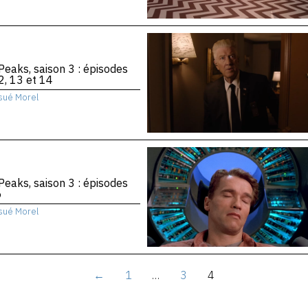
Peaks, saison 3 : épisodes
2, 13 et 14
sué Morel
Peaks, saison 3 : épisodes
6
sué Morel
←
1
…
3
4