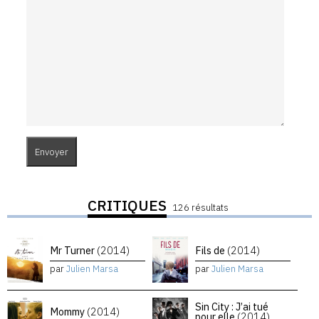
CRITIQUES
126 résultats
Mr Turner
(2014)
Fils de
(2014)
par
Julien Marsa
par
Julien Marsa
Sin City : J’ai tué
Mommy
(2014)
pour elle
(2014)