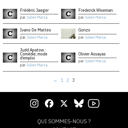
Frédéric Jaeger
Frederick Wiseman
par
Julien Marsa
par
Julien Marsa
Ivano De Matteo
Gonzo
par
Julien Marsa
par
Julien Marsa
Judd Apatow :
Comédie, mode
Olivier Assayas
d’emploi
par
Julien Marsa
par
Julien Marsa
←
1
2
3
QUI SOMMES-NOUS ?