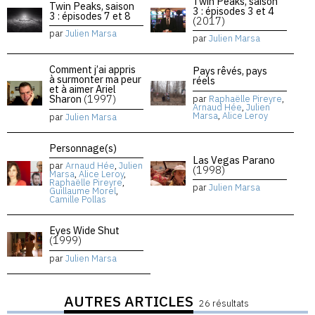
Twin Peaks, saison
Twin Peaks, saison
3 : épisodes 3 et 4
3 : épisodes 7 et 8
(2017)
par
Julien Marsa
par
Julien Marsa
Comment j’ai appris
Pays rêvés, pays
à surmonter ma peur
réels
et à aimer Ariel
Sharon
(1997)
par
Raphaëlle Pireyre
,
Arnaud Hée
,
Julien
Marsa
,
Alice Leroy
par
Julien Marsa
Personnage(s)
Las Vegas Parano
par
Arnaud Hée
,
Julien
(1998)
Marsa
,
Alice Leroy
,
Raphaëlle Pireyre
,
par
Julien Marsa
Guillaume Morel
,
Camille Pollas
Eyes Wide Shut
(1999)
par
Julien Marsa
AUTRES ARTICLES
26 résultats