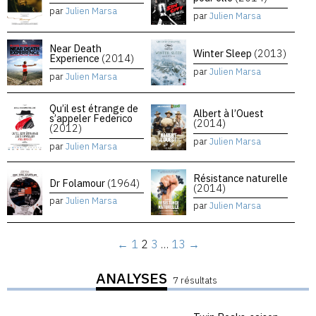
par
Julien Marsa
par
Julien Marsa
Near Death
Winter Sleep
(2013)
Experience
(2014)
par
Julien Marsa
par
Julien Marsa
Qu’il est étrange de
Albert à l’Ouest
s’appeler Federico
(2014)
(2012)
par
Julien Marsa
par
Julien Marsa
Résistance naturelle
Dr Folamour
(1964)
(2014)
par
Julien Marsa
par
Julien Marsa
←
1
2
3
…
13
→
ANALYSES
7 résultats