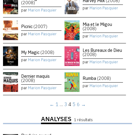
Harvey Milk
(2008)
(2008)
par
Marion Pasquier
par
Marion Pasquier
Mia et le Migou
Picnic
(2007)
(2008)
par
Marion Pasquier
par
Marion Pasquier
Les Bureaux de Dieu
My Magic
(2008)
(2008)
par
Marion Pasquier
par
Marion Pasquier
Dernier maquis
Rumba
(2008)
(2008)
par
Marion Pasquier
par
Marion Pasquier
←
1
…
3
4
5
6
→
ANALYSES
1 résultats