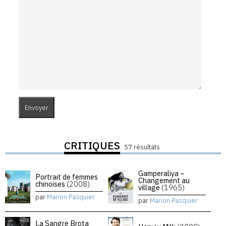
CRITIQUES
57 résultats
Gamperaliya –
Portrait de femmes
Changement au
chinoises
(2008)
village
(1965)
par
Marion Pasquier
par
Marion Pasquier
La Sangre Brota