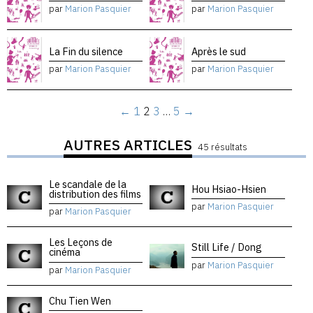
par
Marion Pasquier
par
Marion Pasquier
La Fin du silence
Après le sud
par
Marion Pasquier
par
Marion Pasquier
←
1
2
3
…
5
→
AUTRES ARTICLES
45 résultats
Le scandale de la
Hou Hsiao-Hsien
distribution des films
par
Marion Pasquier
par
Marion Pasquier
Les Leçons de
Still Life / Dong
cinéma
par
Marion Pasquier
par
Marion Pasquier
Chu Tien Wen