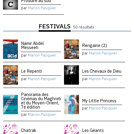
Produire au sud
par
Marion Pasquier
FESTIVALS
50 résultats
Namir Abdel
Rengaine (2)
Messeeh
par
Marion Pasquier
par
Marion Pasquier
Le Repenti
Les Chevaux de Dieu
par
Marion Pasquier
par
Marion Pasquier
Panorama des
Cinémas du Maghreb
My Little Princess
et du Moyen-Orient,
7e édition
par
Marion Pasquier
par
Marion Pasquier
Chatrak
Les Géants