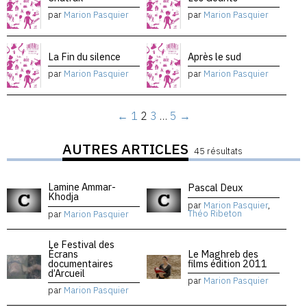
par
Marion Pasquier
par
Marion Pasquier
La Fin du silence
Après le sud
par
Marion Pasquier
par
Marion Pasquier
←
1
2
3
…
5
→
AUTRES ARTICLES
45 résultats
Lamine Ammar-
Pascal Deux
Khodja
par
Marion Pasquier
,
Théo Ribeton
par
Marion Pasquier
Le Festival des
Écrans
Le Maghreb des
documentaires
films édition 2011
d’Arcueil
par
Marion Pasquier
par
Marion Pasquier