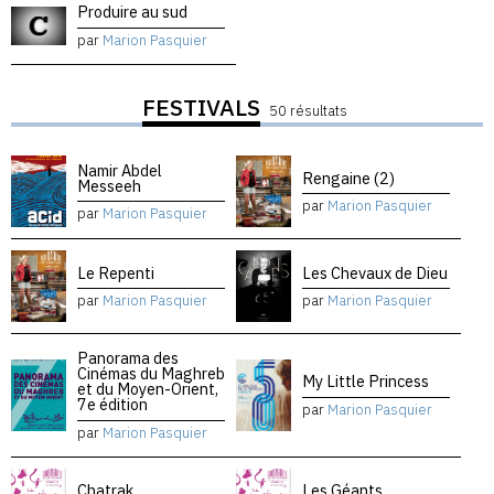
Produire au sud
par
Marion Pasquier
FESTIVALS
50 résultats
Namir Abdel
Rengaine (2)
Messeeh
par
Marion Pasquier
par
Marion Pasquier
Le Repenti
Les Chevaux de Dieu
par
Marion Pasquier
par
Marion Pasquier
Panorama des
Cinémas du Maghreb
My Little Princess
et du Moyen-Orient,
7e édition
par
Marion Pasquier
par
Marion Pasquier
Chatrak
Les Géants