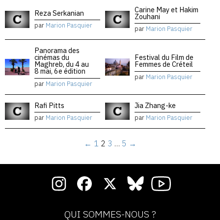
Carine May et Hakim
Reza Serkanian
Zouhani
par
Marion Pasquier
par
Marion Pasquier
Panorama des
cinémas du
Festival du Film de
Maghreb, du 4 au
Femmes de Créteil
8 mai, 6e édition
par
Marion Pasquier
par
Marion Pasquier
Rafi Pitts
Jia Zhang-ke
par
Marion Pasquier
par
Marion Pasquier
←
1
2
3
…
5
→
QUI SOMMES-NOUS ?