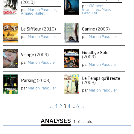
(2010)
par
Clément
Graminiès
,
Marion
par
Marion Pasquier
,
Pasquier
Arnaud Hallet
Le Siffleur
(2010)
Canine
(2009)
par
Marion Pasquier
par
Marion Pasquier
Goodbye Solo
Visage
(2009)
(2009)
par
Marion Pasquier
par
Marion Pasquier
Le Temps qu’il reste
Parking
(2008)
(2009)
par
Marion Pasquier
par
Marion Pasquier
←
1
2
3
4
…
6
→
ANALYSES
1 résultats