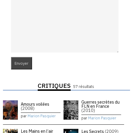
CRITIQUES
57 résultats
Guerres secrètes du
Amours voilées
FLN en France
(2008)
(2010)
par
Marion Pasquier
par
Marion Pasquier
Les Mains en l’air
Les Secrets
(2009)