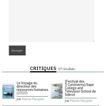
CRITIQUES
57 résultats
[Festival des
Le Voyage du
3 Continents] Sapir
directeur des
College and
ressources humaines
Television School de
(2010)
Sderot
par
Marion Pasquier
par
Marion Pasquier