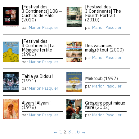
[Festival des
[Festival des
3 Continents] 108 —
3 Continents] The
Cuchillo de Palo
Fourth Portrait
(2010)
(2010)
par
Marion Pasquier
par
Marion Pasquier
[Festival des
3 Continents] La
Des vacances
Mémoire fertile
malgré tout
(2000)
(1980)
par
Marion Pasquier
par
Marion Pasquier
Tahia ya Didou !
Mektoub
(1997)
(1971)
par
Marion Pasquier
par
Marion Pasquier
Alyam ! Alyam !
Grégoire peut mieux
(1978)
faire
(2002)
par
Marion Pasquier
par
Marion Pasquier
←
1
2
3
…
6
→