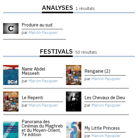
ANALYSES
1 résultats
Produire au sud
par
Marion Pasquier
FESTIVALS
50 résultats
Namir Abdel
Rengaine (2)
Messeeh
par
Marion Pasquier
par
Marion Pasquier
Le Repenti
Les Chevaux de Dieu
par
Marion Pasquier
par
Marion Pasquier
Panorama des
Cinémas du Maghreb
My Little Princess
et du Moyen-Orient,
7e édition
par
Marion Pasquier