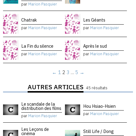
par
Marion Pasquier
Chatrak
Les Géants
par
Marion Pasquier
par
Marion Pasquier
La Fin du silence
Après le sud
par
Marion Pasquier
par
Marion Pasquier
←
1
2
3
…
5
→
AUTRES ARTICLES
45 résultats
Le scandale de la
Hou Hsiao-Hsien
distribution des films
par
Marion Pasquier
par
Marion Pasquier
Les Leçons de
Still Life / Dong
cinéma